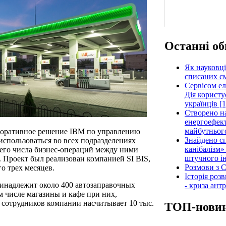
Останні об
Як науковці
списаних см
Сервісом е
Дія користу
українців [1
Створено н
енергоефект
майбутнього
поративное решение IBM по управлению
Знайдено сп
использоваться во всех подразделениях
канібалізм»
щего числа бизнес-операций между ними
штучного ін
 Проект был реализован компанией SI BIS,
Розмови з C
о трех месяцев.
Історія роз
инадлежит около 400 автозаправочных
- криза ант
 числе магазины и кафе при них,
 сотрудников компании насчитывает 10 тыс.
ТОП-нови