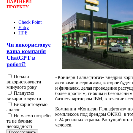
ПАРТНЕРИ
ПРОЕКТУ
Check Point
Entry
HPE
Чи використовує
ваша компанія
ChatGPT в
роботі?
Почали
«Концерн Галнафтогаз» внедрил кор
використовувати
активами и сервисами, которое будет 
минулого року
и филиалах, делая проведение расту
Плануємо
более простым, гибким и безопасным.
використовувати
бизнес-партнером IBM, в течение всег
Використовуємо
Компании «Концерн Галнафтогаз» пр
аналог
комплексов под брендом OKKO, в том
Не маємо потреби
в 24 регионах страны. Растущий штат
та не бачимо
человек.
необхідності