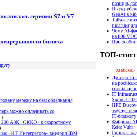
позиція, до
П'ять рубеж
GenAI в кіб
ополнилась сериями S7 и V7
Tailscale ви
після інцид
Чому AI-фа
на 800 VD
 непрерывности бизнеса
Про особист
ТОП-статт
другу
за місяць
Дмитро Попі
на російськ
сповільненої
IT Infrastru
Summit 2026
овану мережу на базі обладнання
HPE Discove
змушує пер
перь можно оплачивать со
ІТ-бюджету
.]
Фабрики AI
и 200 АЗК «ОККО» к скоростному
Кейс Vultr
]
Ринок склад
щью «ИТ-Интегратора» внедрил IBM