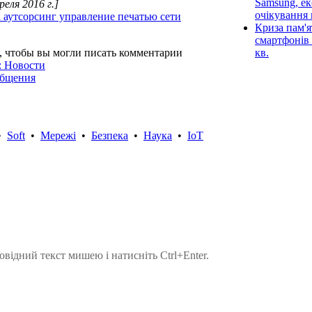
Samsung, ек
реля 2016 г.]
очікування 
а аутсорсинг управление печатью сети
Криза пам'я
смартфонів 
, чтобы вы могли писать комментарии
кв.
: Новости
общения
•
Soft
•
Мережі
•
Безпека
•
Наука
•
IoT
овідний текст мишею і натисніть Ctrl+Enter.