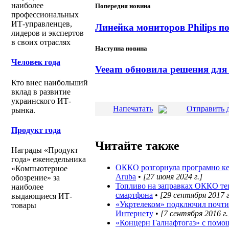
наиболее
Попередня новина
профессиональных
ИТ-управленцев,
Линейка мониторов Philips п
лидеров и экспертов
в своих отраслях
Наступна новина
Человек года
Veeam обновила решения для
Кто внес наибольший
вклад в развитие
украинского ИТ-
Напечатать
Отправить 
рынка.
Продукт года
Читайте также
Награды «Продукт
года» еженедельника
ОККО розгорнула програмно кер
«Компьютерное
Aruba
•
[27 июня 2024 г.]
обозрение» за
Топливо на заправках ОККО те
наиболее
смартфона
•
[29 сентября 2017 г
выдающиеся ИТ-
«Укртелеком» подключил почт
товары
Интернету
•
[7 сентября 2016 г.
«Концерн Галнафтогаз» с помо