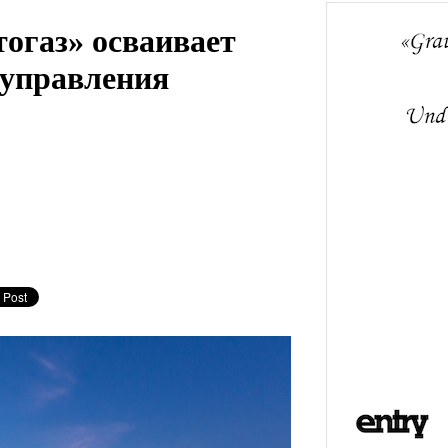
огаз» осваивает
 управления