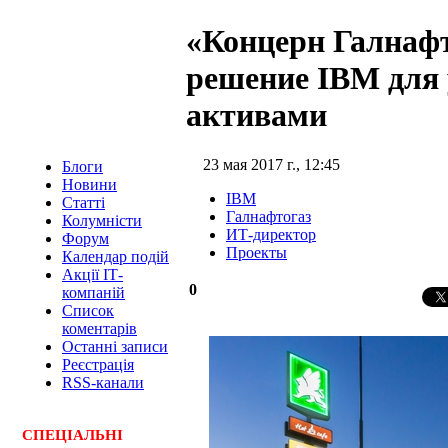
«Концерн Галнафт
решение IBM для
активами
23 мая 2017 г., 12:45
Блоги
Новини
IBM
Статті
Галнафтогаз
Колумністи
ИТ-директор
Форум
Проекты
Календар подій
Акції ІТ-
0
компаній
Список
коментарів
Останні записи
Реєстрація
RSS-канали
СПЕЦ
І
АЛЬНІ