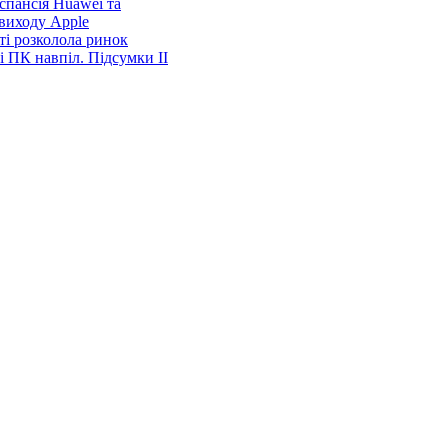
спансія Huawei та
виходу Apple
ті розколола ринок
і ПК навпіл. Підсумки ІІ