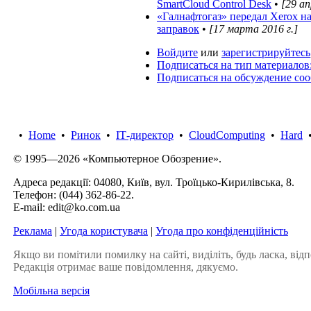
SmartCloud Control Desk
•
[29 ап
«Галнафтогаз» передал Xerox н
заправок
•
[17 марта 2016 г.]
Войдите
или
зарегистрируйтесь
Подписаться на тип материалов
Подписаться на обсуждение со
•
Home
•
Ринок
•
IТ-директор
•
CloudComputing
•
Hard
© 1995—2026 «Компьютерное Обозрение».
Адреса редакції: 04080, Київ, вул. Троїцько-Кирилівська, 8.
Телефон:
(044) 362-86-22
.
E-mail:
edit@ko.com.ua
Реклама
|
Угода користувача
|
Угода про конфіденційність
Якщо ви помітили помилку на сайті, виділіть, будь ласка, відп
Редакція отримає ваше повідомлення, дякуємо.
Мобільна версія