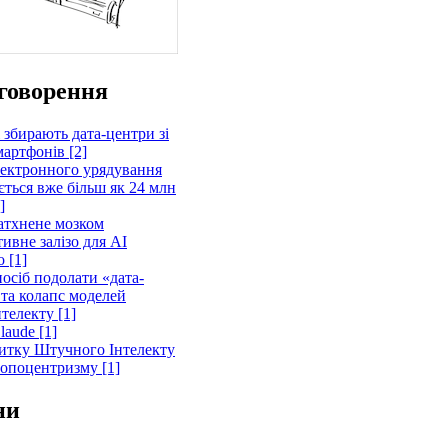
говорення
 збирають дата-центри зі
артфонів [2]
лектронного урядування
ється вже більш як 24 млн
]
атхнене мозком
ивне залізо для AI
 [1]
осіб подолати «дата-
 та колапс моделей
телекту [1]
laude [1]
витку Штучного Інтелекту
ропоцентризму [1]
ни