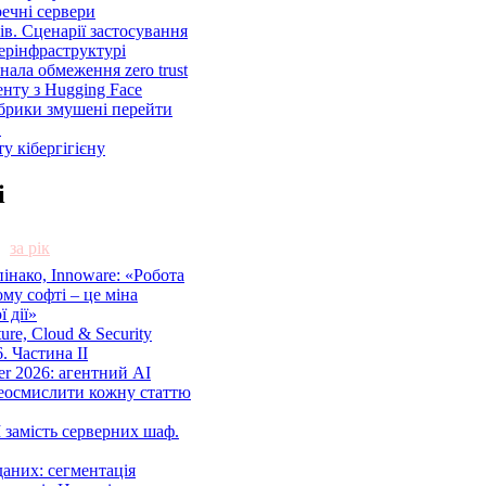
речні сервери
ів. Сценарії застосування
ерінфраструктурі
знала обмеження zero trust
енту з Hugging Face
брики змушені перейти
C
у кібергігієну
і
за рік
нако, Innoware: «Робота
ому софті – це міна
 дії»
cture, Cloud & Security
. Частина ІІ
r 2026: агентний AI
еосмислити кожну статтю
 замість серверних шаф.
аних: сегментація