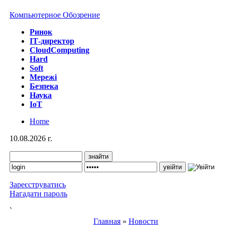
Компьютерное Обозрение
Ринок
IТ-директор
CloudComputing
Hard
Soft
Мережі
Безпека
Наука
IoT
Home
10.08.2026 г.
Зареєструватись
Нагадати пароль
`
Главная
»
Новости