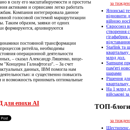
ано в силу его масштабируемости и простоты
за тижден
ния активами и сервисами легко работать
Японські т
лужбам. Компания интегрировала данное
відновити 
ивной голосовой системой маршрутизации
війною носі
ы. Таким образом, заявки от одних
Євросоюз ви
ски формируются, архивируются
створення 
гігафабрик
відставанн
 динамики постоянной трансформации
Starlink та
процессов ритейла, необходимы
квартальну 
стояния операционной деятельности
млрд дол.
нных, – сказал Александр Ляшенко, вице-
Samsung пр
м "Концерна Галнафтогаз". – За счет
пам'яті нов
актуальных данных, IBM помогла нам
шарами
деятельностью: и существенно повысить
Рішення для
и и возможность принимать оптимальные
квартальну
На 1 млрд д
військові з
 для епохи AI
ТОП-блог
за тижден
Шестипенс, 