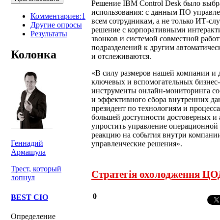
Решение IBM Control Desk было выбр
использования: с данным ПО управле
Комментариев:1
всем сотрудникам, а не только ИТ-с
Другие опросы
решение с корпоративными интеракт
Результаты
звонков и системой совместной работ
подразделений к другим автоматиче
Колонка
и отслеживаются.
«В силу размеров нашей компании и
ключевых и вспомогательных бизнес-
инструменты онлайн-мониторинга со
и эффективного сбора внутренних да
президент по технологиям и процесса
большей доступности достоверных и 
упростить управление операционной 
реакцию на события внутри компани
Геннадий
управленческие решения».
Армашула
Трест, который
Стратегія охолодження ЦОД
лопнул
0
BEST CIO
Определение