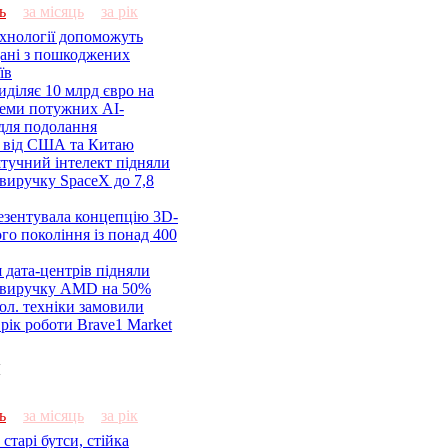
ь
за місяць
за рік
ехнології допоможуть
дані з пошкоджених
їв
діляє 10 млрд євро на
семи потужних AI-
 для подолання
я від США та Китаю
 штучний інтелект підняли
виручку SpaceX до 7,8
езентувала концепцію 3D-
ого покоління із понад 400
 дата-центрів підняли
 виручку AMD на 50%
ол. техніки замовили
а рік роботи Brave1 Market
и
ь
за місяць
за рік
старі бутси, стійка