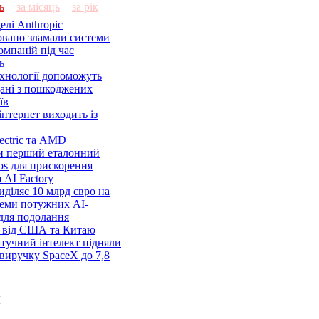
ь
за місяць
за рік
елі Anthropic
овано зламали системи
омпаній під час
ь
ехнології допоможуть
дані з пошкоджених
їв
нтернет виходить із
lectric та AMD
и перший еталонний
os для прискорення
 AI Factory
діляє 10 млрд євро на
семи потужних AI-
 для подолання
я від США та Китаю
 штучний інтелект підняли
виручку SpaceX до 7,8
и