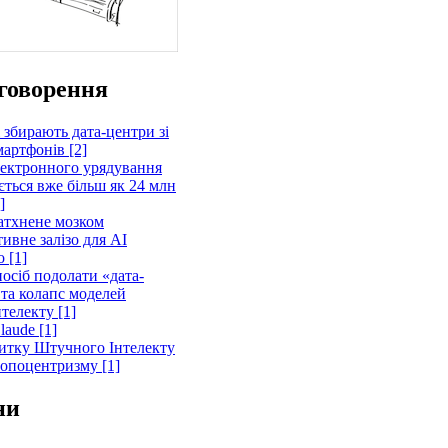
говорення
 збирають дата-центри зі
артфонів [2]
лектронного урядування
ється вже більш як 24 млн
]
атхнене мозком
ивне залізо для AI
 [1]
осіб подолати «дата-
 та колапс моделей
телекту [1]
laude [1]
витку Штучного Інтелекту
ропоцентризму [1]
ни