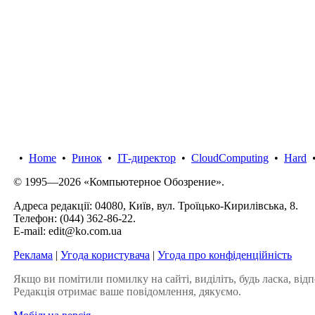
•
Home
•
Ринок
•
IТ-директор
•
CloudComputing
•
Hard
© 1995—2026 «Компьютерное Обозрение».
Адреса редакції: 04080, Київ, вул. Троїцько-Кирилівська, 8.
Телефон:
(044) 362-86-22
.
E-mail:
edit@ko.com.ua
Реклама
|
Угода користувача
|
Угода про конфіденційність
Якщо ви помітили помилку на сайті, виділіть, будь ласка, відп
Редакція отримає ваше повідомлення, дякуємо.