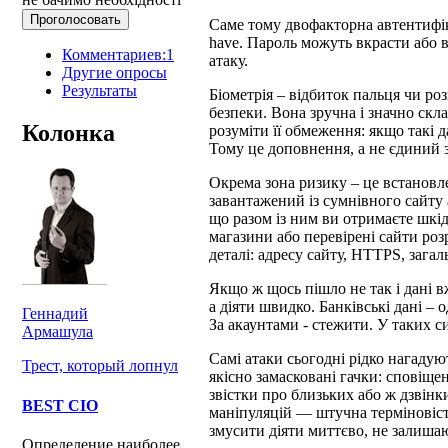
Саме тому двофакторна автентифік
have. Пароль можуть вкрасти або в
Комментариев:1
атаку.
Другие опросы
Результаты
Біометрія – відбиток пальця чи ро
безпеки. Вона зручна і значно скл
Колонка
розуміти її обмеження: якщо такі 
Тому це доповнення, а не єдиний з
Окрема зона ризику – це встановл
завантажений із сумнівного сайту 
що разом із ним ви отримаєте шкід
магазини або перевірені сайти роз
деталі: адресу сайту, HTTPS, загал
Якщо ж щось пішло не так і дані в
а діяти швидко. Банківські дані – 
Геннадий
За акаунтами - стежити. У таких с
Армашула
Самі атаки сьогодні рідко нагаду
Трест, который лопнул
якісно замасковані гачки: сповіщ
звістки про близьких або ж дзвінк
BEST CIO
маніпуляцій — штучна терміновіст
змусити діяти миттєво, не залиша
Определение наиболее