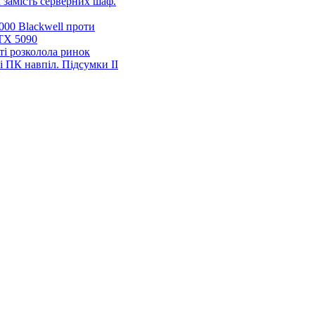
 замість серверних шаф.
00 Blackwell проти
TX 5090
ті розколола ринок
і ПК навпіл. Підсумки ІІ