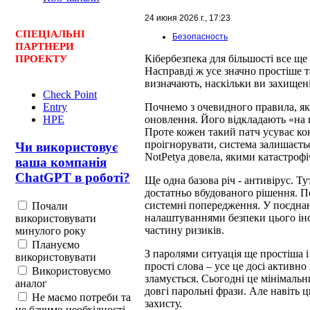
24 июня 2026 г., 17:23
СПЕЦ
І
АЛЬНІ
Безопасность
ПАРТНЕРИ
Кібербезпека для більшості все ще
ПРОЕКТУ
Насправді ж усе значно простіше т
визначають, наскільки ви захищені
Check Point
Entry
Почнемо з очевидного правила, як
HPE
оновлення. Його відкладають «на 
Проте кожен такий патч усуває кон
проігнорувати, система залишаєтьс
Чи використовує
NotPetya довела, якими катастрофі
ваша компанія
ChatGPT в роботі?
Ще одна базова річ - антивірус. Т
достатньо вбудованого рішення. П
системні попередження. У поєдна
Почали
налаштуваннями безпеки цього інс
використовувати
частину ризиків.
минулого року
Плануємо
З паролями ситуація ще простіша і
використовувати
прості слова – усе це досі активно
Використовуємо
зламується. Сьогодні це мінімальн
аналог
довгі парольні фрази. Але навіть 
Не маємо потреби та
захисту.
не бачимо необхідності