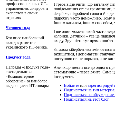
профессиональных ИТ-
І треба відзначити, що загальну 
управленцев, лидеров и
повідомлення стали грамотними, п
экспертов в своих
deepfake, підроблені голоси й віде
отраслях
підробку часто неможливо. Тому о
Іншим каналом, іншим способом, ч
Человек года
І ще один момент, який часто нед
колонки, датчики – усе це підключ
Кто внес наибольший
входу. Зручність тут прямо пов’яз
вклад в развитие
украинского ИТ-рынка.
Загалом кібербезпека змінюється 
захищатися, і допомагати атакувати
Продукт года
поступово стане нормою, а не вин
Награды «Продукт года»
Але якщо звести все до одного при
еженедельника
автоматично - перевіряйте. Саме ц
«Компьютерное
інструмент.
обозрение» за наиболее
Войдите
или
зарегистрируйт
выдающиеся ИТ-товары
Подписаться на тип материа
Подписаться на обсуждение
Подписаться на этот блог