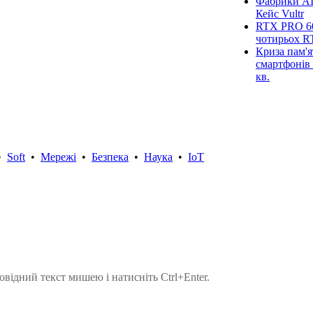
Фабрики AI
Кейс Vultr
RTX PRO 60
чотирьох R
Криза пам'я
смартфонів 
кв.
•
Soft
•
Мережі
•
Безпека
•
Наука
•
IoT
овідний текст мишею і натисніть Ctrl+Enter.