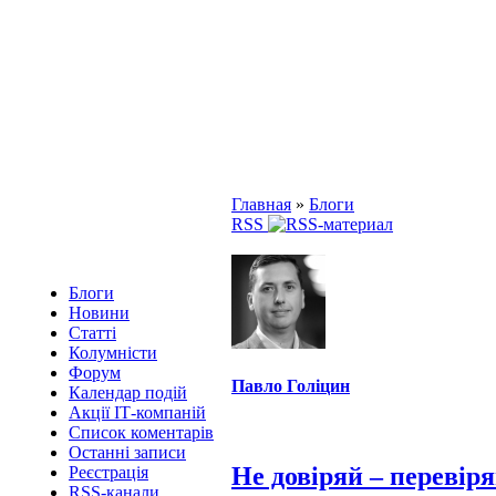
Главная
»
Блоги
RSS
Блоги
Новини
Статті
Колумністи
Форум
Павло Голіцин
Календар подій
Акції ІТ-компаній
Список коментарів
Останні записи
Не довіряй – перевір
Реєстрація
RSS-канали