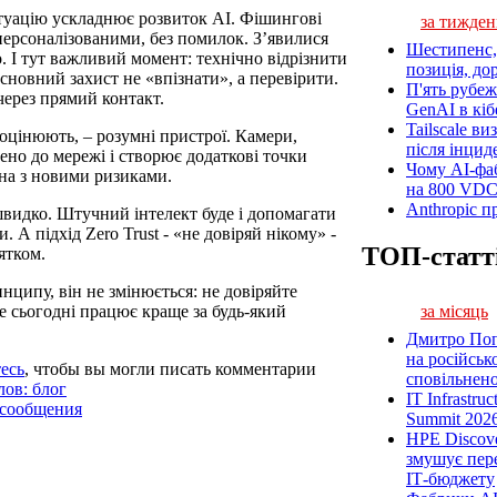
ситуацію ускладнює розвиток АІ. Фішингові
за тижден
ерсоналізованими, без помилок. З’явилися
Шестипенс, 
о. І тут важливий момент: технічно відрізнити
позиція, до
сновний захист не «впізнати», а перевірити.
П'ять рубеж
ерез прямий контакт.
GenAI в кіб
Tailscale ви
ооцінюють, – розумні пристрої. Камери,
після інцид
ено до мережі і створює додаткові точки
Чому AI-фа
ана з новими ризиками.
на 800 VD
Anthropic п
швидко. Штучний інтелект буде і допомагати
. А підхід Zero Trust - «не довіряй нікому» -
ТОП-статт
ятком.
нципу, він не змінюється: не довіряйте
за місяць
е сьогодні працює краще за будь-який
Дмитро Попі
на російськ
есь
, чтобы вы могли писать комментарии
сповільненої
лов: блог
IT Infrastru
 сообщения
Summit 2026
HPE Discove
змушує пер
ІТ-бюджету