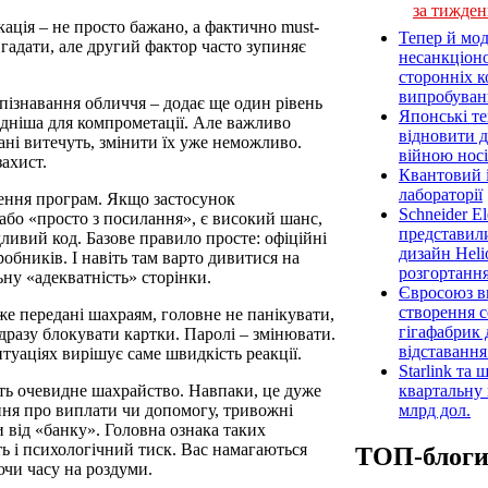
за тижден
ація – не просто бажано, а фактично must-
Тепер й мод
гадати, але другий фактор часто зупиняє
несанкціон
сторонніх к
випробуван
зпізнавання обличчя – додає ще один рівень
Японські т
адніша для компрометації. Але важливо
відновити 
дані витечуть, змінити їх уже неможливо.
війною носі
ахист.
Квантовий і
лабораторії
ення програм. Якщо застосунок
Schneider E
або «просто з посилання», є високий шанс,
представил
ливий код. Базове правило просте: офіційні
дизайн Heli
робників. І навіть там варто дивитися на
розгортання
ьну «адекватність» сторінки.
Євросоюз ви
створення 
же передані шахраям, головне не панікувати,
гігафабрик
одразу блокувати картки. Паролі – змінювати.
відставанн
итуаціях вирішує саме швидкість реакції.
Starlink та
квартальну 
ють очевидне шахрайство. Навпаки, це дуже
млрд дол.
ення про виплати чи допомогу, тривожні
и від «банку». Головна ознака таких
ь і психологічний тиск. Вас намагаються
ТОП-блог
ючи часу на роздуми.