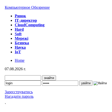
Компьютерное Обозрение
Ринок
IТ-директор
CloudComputing
Hard
Soft
Мережі
Безпека
Наука
IoT
Home
07.08.2026 г.
Зареєструватись
Нагадати пароль
`