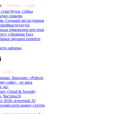
ь
за місяць
за рік
старі бутси, стійка
речні сервери
ів. Сценарії застосування
ерінфраструктурі
знала обмеження zero trust
енту з Hugging Face
брики змушені перейти
C
роти заборон
і
за рік
нако, Innoware: «Робота
ому софті – це міна
 дії»
cture, Cloud & Security
. Частина ІІ
r 2026: агентний AI
еосмислити кожну статтю