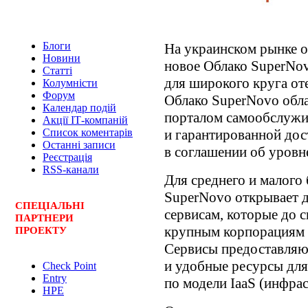
Блоги
На украинском рынке 
Новини
новое Облако SuperNov
Статті
для широкого круга от
Колумністи
Форум
Облако SuperNovo обл
Календар подій
порталом самообслужи
Акції ІТ-компаній
и гарантированной до
Список коментарів
Останні записи
в соглашении об уровне
Реєстрація
RSS-канали
Для среднего и малого
SuperNovo открывает 
СПЕЦ
І
АЛЬНІ
сервисам, которые до 
ПАРТНЕРИ
крупным корпорациям
ПРОЕКТУ
Сервисы предоставляю
и удобные ресурсы дл
Check Point
Entry
по модели IaaS (инфрас
HPE