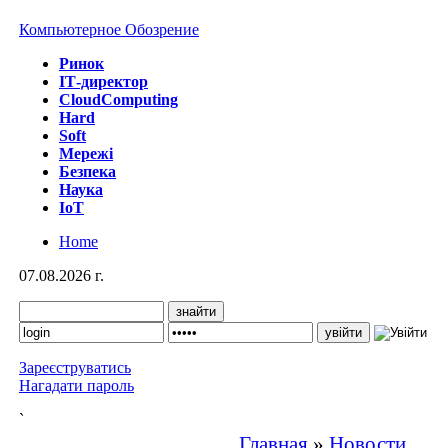
Компьютерное Обозрение
Ринок
IТ-директор
CloudComputing
Hard
Soft
Мережі
Безпека
Наука
IoT
Home
07.08.2026 г.
Зареєструватись
Нагадати пароль
`
Главная
»
Новости