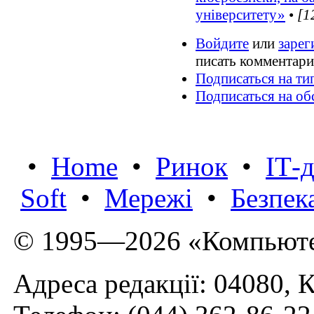
університету»
•
[1
Войдите
или
зарег
писать комментар
Подписаться на ти
Подписаться на о
•
Home
•
Ринок
•
IТ-
Soft
•
Мережі
•
Безпек
© 1995—2026 «Компьюте
Адреса редакції: 04080, К