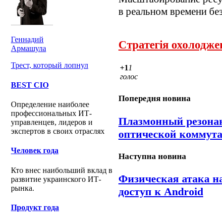
в реальном времени бе
Геннадий
Стратегія охолодже
Армашула
Трест, который лопнул
+1
1
голос
BEST CIO
Попередня новина
Определение наиболее
профессиональных ИТ-
Плазмонный резонан
управленцев, лидеров и
экспертов в своих отраслях
оптической коммут
Человек года
Наступна новина
Кто внес наибольший вклад в
Физическая атака на
развитие украинского ИТ-
рынка.
доступ к Android
Продукт года