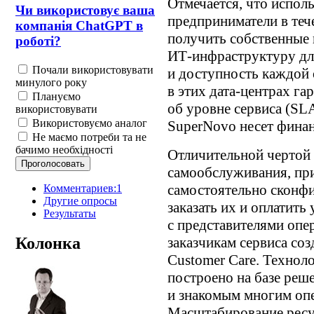
Отмечается, что испол
Чи використовує ваша
предприниматели в теч
компанія ChatGPT в
получить собственные 
роботі?
ИТ-инфраструктуру для
Почали використовувати
и доступность каждой
минулого року
в этих дата-центрах г
Плануємо
об уровне сервиса (SLA
використовувати
Використовуємо аналог
SuperNovo несет финан
Не маємо потреби та не
бачимо необхідності
Отличительной чертой 
самообслуживания, пр
самостоятельно сконф
Комментариев:1
Другие опросы
заказать их и оплатить 
Результаты
с представителями опе
Колонка
заказчикам сервиса со
Customer Care. Технол
построено на базе реш
и знакомым многим оп
Масштабирование ресу