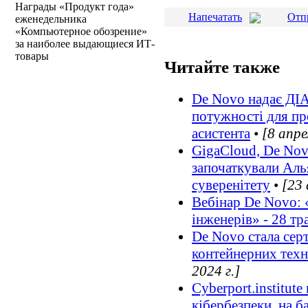
Награды «Продукт года»
Напечатать
Отп
еженедельника
«Компьютерное обозрение»
за наиболее выдающиеся ИТ-
товары
Читайте также
De Novo надає ДІ
потужності для пр
асистента
•
[8 апре
GigaCloud, De No
започаткували Ал
суверенітету
•
[23 
Вебінар De Novo: 
інженерів» - 28 тр
De Novo стала сер
контейнерних техн
2024 г.]
Cyberport.institute
кібербезпеки, на б