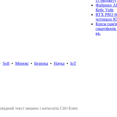
ІТ-бюджету
Фабрики AI
Кейс Vultr
RTX PRO 60
чотирьох R
Криза пам'я
смартфонів 
кв.
•
Soft
•
Мережі
•
Безпека
•
Наука
•
IoT
овідний текст мишею і натисніть Ctrl+Enter.