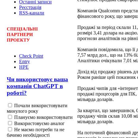
Останні записи
Реєстрація
Компанія Qualcomm представ
RSS-канали
фінансового року, що заверш
Продажі за період склали 11
СПЕЦ
І
АЛЬНІ
розмірі 3,41 долара на акц
ПАРТНЕРИ
прогнози аналітиків на рівні 
ПРОЕКТУ
Компанія повідомила, що її 
7,57 млрд дол., що на 13% б
Check Point
Аналітики очікували 7,01 мі
Entry
HPE
Дохід від продажу рішень дл
Роком раніше цей показник 
Чи використовує ваша
компанія ChatGPT в
Продажі чипів для «інтернет
роботі?
продажі процесорів для ПК, с
мільярда доларів.
Почали використовувати
За квартал, що завершився, 
минулого року
продажу чіпів склав 10,08 мі
Плануємо використовувати
мільярда доларів.
Використовуємо аналог
Не маємо потреби та не
На поточний фінансовий дру
бачимо необхідності