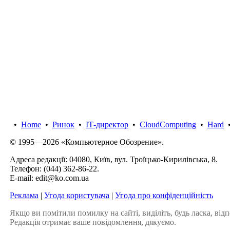
•
Home
•
Ринок
•
IТ-директор
•
CloudComputing
•
Hard
© 1995—2026 «Компьютерное Обозрение».
Адреса редакції: 04080, Київ, вул. Троїцько-Кирилівська, 8.
Телефон:
(044) 362-86-22
.
E-mail:
edit@ko.com.ua
Реклама
|
Угода користувача
|
Угода про конфіденційність
Якщо ви помітили помилку на сайті, виділіть, будь ласка, відп
Редакція отримає ваше повідомлення, дякуємо.