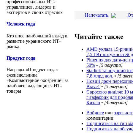
профессиональных ИТ-
управленцев, лидеров и
экспертов в своих отраслях
Напечатать
От
Человек года
Читайте также
Кто внес наибольший вклад в
развитие украинского ИТ-
рынка.
AMD уклала 15-річний к
2,5 ГВт потужностей д
Продукт года
Рішення для дата-цен
50%
•
[5 августа]
Награды «Продукт года»
Starlink та штучний і
еженедельника
7,8 млрд дол.
•
[5 авгу
«Компьютерное обозрение» за
Новий дрон-перехоплю
наиболее выдающиеся ИТ-
Brave1
•
[5 августа]
товары
Євросоюз виділяє 10 м
гігафабрик для подола
Китаю
•
[4 августа]
Войдите
или
зарегист
комментарии
Подписаться на тип м
Подписаться на обсуж