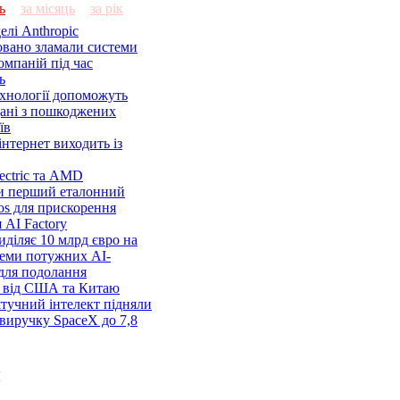
ь
за місяць
за рік
елі Anthropic
овано зламали системи
омпаній під час
ь
ехнології допоможуть
дані з пошкоджених
їв
нтернет виходить із
lectric та AMD
и перший еталонний
os для прискорення
 AI Factory
діляє 10 млрд євро на
семи потужних AI-
 для подолання
я від США та Китаю
 штучний інтелект підняли
виручку SpaceX до 7,8
и