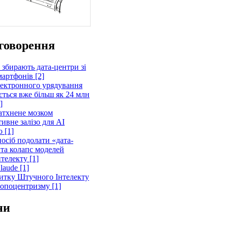
говорення
 збирають дата-центри зі
артфонів [2]
лектронного урядування
ється вже більш як 24 млн
]
атхнене мозком
ивне залізо для AI
 [1]
осіб подолати «дата-
 та колапс моделей
телекту [1]
laude [1]
витку Штучного Інтелекту
ропоцентризму [1]
ни