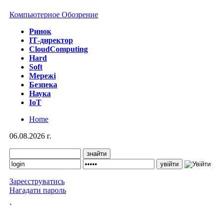
Компьютерное Обозрение
Ринок
IТ-директор
CloudComputing
Hard
Soft
Мережі
Безпека
Наука
IoT
Home
06.08.2026 г.
Зареєструватись
Нагадати пароль
`