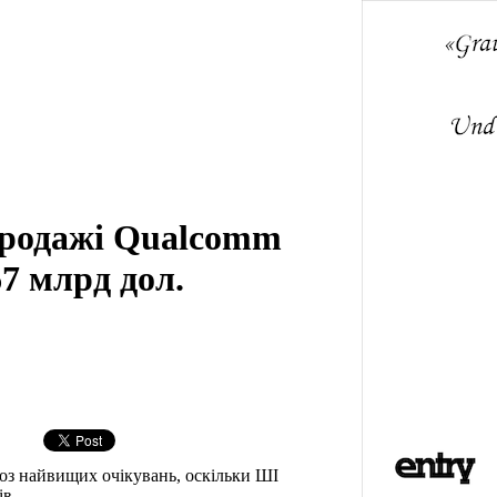
продажі Qualcomm
67 млрд дол.
оз найвищих очікувань, оскільки ШІ
ів