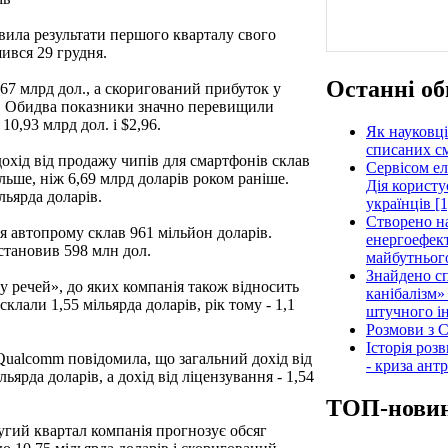
ила результати першого кварталу свого
ився 29 грудня.
Останні об
,67 млрд дол., а скоригований прибуток у
ію. Обидва показники значно перевищили
10,93 млрд дол. і $2,96.
Як науковці
списаних см
дохід від продажу чипів для смартфонів склав
Сервісом е
ільше, ніж 6,69 млрд доларів роком раніше.
Дія користу
льярда доларів.
українців [1
Створено н
я автопрому склав 961 мільйон доларів.
енергоефект
становив 598 млн дол.
майбутнього
Знайдено сп
у речей», до яких компанія також відносить
канібалізм»
клали 1,55 мільярда доларів, рік тому - 1,1
штучного ін
Розмови з C
Історія роз
Qualcomm повідомила, що загальний дохід від
- криза ант
льярда доларів, а дохід від ліцензування - 1,54
ТОП-нови
гий квартал компанія прогнозує обсяг