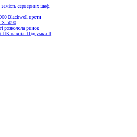
 замість серверних шаф.
00 Blackwell проти
TX 5090
ті розколола ринок
і ПК навпіл. Підсумки ІІ