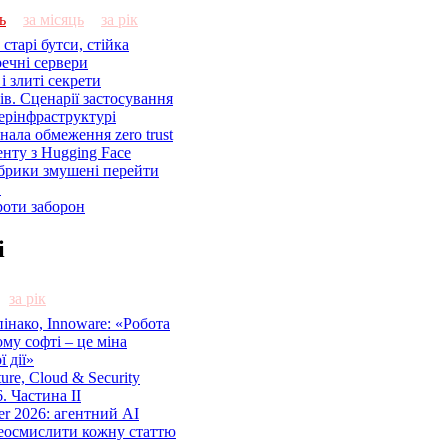
ь
за місяць
за рік
старі бутси, стійка
речні сервери
і злиті секрети
ів. Сценарії застосування
ерінфраструктурі
знала обмеження zero trust
енту з Hugging Face
брики змушені перейти
C
роти заборон
і
за рік
нако, Innoware: «Робота
ому софті – це міна
 дії»
cture, Cloud & Security
. Частина ІІ
r 2026: агентний AI
еосмислити кожну статтю