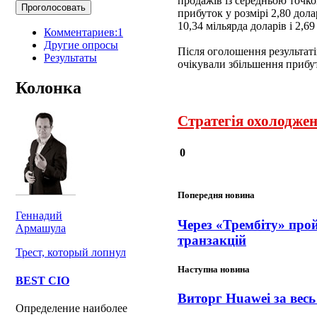
продажів із середньою точко
прибуток у розмірі 2,80 дола
10,34 мільярда доларів і 2,69
Комментариев:1
Другие опросы
Після оголошення результаті
Результаты
очікували збільшення прибут
Колонка
Стратегія охолодже
0
Попередня новина
Геннадий
Через «Трембіту» про
Армашула
транзакцій
Трест, который лопнул
Наступна новина
BEST CIO
Виторг Huawei за весь
Определение наиболее