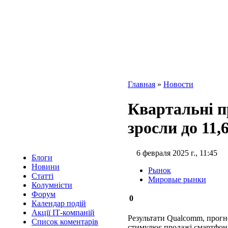
Главная
»
Новости
Квартальні 
зросли до 11,
6 февраля 2025 г., 11:45
Блоги
Новини
Рынок
Статті
Мировые рынки
Колумністи
Форум
0
Календар подій
Акції ІТ-компаній
Результати Qualcomm, прогн
Список коментарів
стимулює продажі смартфон