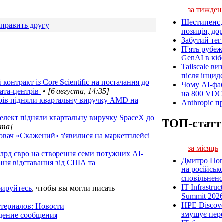
за тижден
Шестипенс, 
править другу
позиція, до
Забутий тег 
П'ять рубеж
GenAI в кіб
Tailscale ви
після інцид
онтракт із Core Scientific на постачання до
Чому AI-фа
ата-центрів
•
[6 августа, 14:35]
на 800 VD
трів підняли квартальну виручку AMD на
Anthropic п
нтелект підняли квартальну виручку SpaceX до
ТОП-статт
ста]
вач «Скажений» з'явилися на маркетплейсі
за місяць
лрд євро на створення семи потужних AI-
Дмитро Попі
ння відставання від США та
на російськ
сповільненої
IT Infrastru
рируйтесь
, чтобы вы могли писать
Summit 2026
HPE Discove
атериалов: Новости
змушує пер
дение сообщения