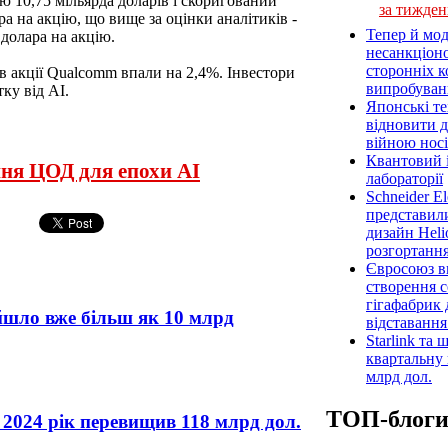
ю 10,75 мільярда доларів і скоригований
за тижден
ра на акцію, що вище за оцінки аналітиків -
Тепер й мод
 долара на акцію.
несанкціон
сторонніх к
в акції Qualcomm впали на 2,4%. Інвестори
випробуван
ку від АІ.
Японські т
відновити 
війною носі
Квантовий і
ння ЦОД для епохи AI
лабораторії
Schneider E
представил
дизайн Heli
розгортання
Євросоюз ви
створення 
гігафабрик
йшло вже більш як 10 млрд
відставанн
Starlink та
квартальну 
млрд дол.
ТОП-блог
 2024 рік перевищив 118 млрд дол.