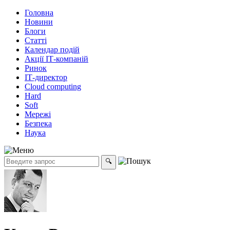
Головна
Новини
Блоги
Статті
Календар подій
Акції ІТ-компаній
Ринок
ІТ-директор
Cloud computing
Hard
Soft
Мережі
Безпека
Наука