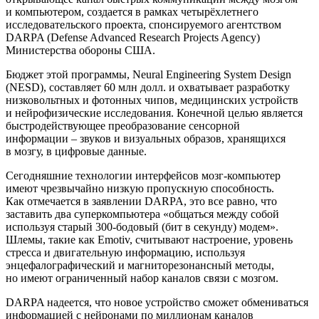
и компьютером, создается в рамках четырёхлетнего
исследовательского проекта, спонсируемого агентством
DARPA (Defense Advanced Research Projects Agency)
Министерства обороны США.
Бюджет этой программы, Neural Engineering System Design
(NESD), составляет 60 млн долл. и охватывает разработку
низковольтных и фотонных чипов, медицинских устройств
и нейрофизические исследования. Конечной целью является
быстродействующее преобразование сенсорной
информации – звуков и визуальных образов, хранящихся
в мозгу, в цифровые данные.
Сегодняшние технологии интерфейсов мозг-компьютер
имеют чрезвычайно низкую пропускную способность.
Как отмечается в заявлении DARPA, это все равно, что
заставить два суперкомпьютера «общаться между собой
используя старый 300-бодовый (бит в секунду) модем».
Шлемы, такие как Emotiv, считывают настроение, уровень
стресса и двигательную информацию, используя
энцефалографический и магниторезонансный методы,
но имеют ограниченный набор каналов связи с мозгом.
DARPA надеется, что новое устройство сможет обмениваться
информацией с нейронами по миллионам каналов