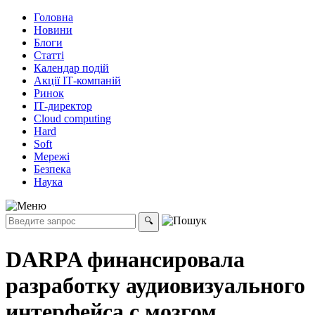
Головна
Новини
Блоги
Статті
Календар подій
Акції ІТ-компаній
Ринок
ІТ-директор
Cloud computing
Hard
Soft
Мережі
Безпека
Наука
DARPA финансировала
разработку аудиовизуального
интерфейса с мозгом