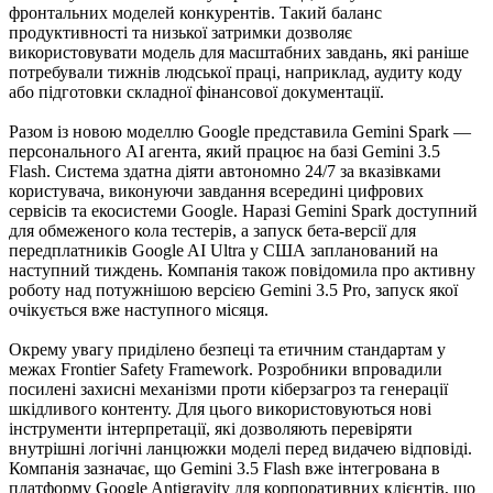
фронтальних моделей конкурентів. Такий баланс
продуктивності та низької затримки дозволяє
використовувати модель для масштабних завдань, які раніше
потребували тижнів людської праці, наприклад, аудиту коду
або підготовки складної фінансової документації.
Разом із новою моделлю Google представила Gemini Spark —
персонального AI агента, який працює на базі Gemini 3.5
Flash. Система здатна діяти автономно 24/7 за вказівками
користувача, виконуючи завдання всередині цифрових
сервісів та екосистеми Google. Наразі Gemini Spark доступний
для обмеженого кола тестерів, а запуск бета-версії для
передплатників Google AI Ultra у США запланований на
наступний тиждень. Компанія також повідомила про активну
роботу над потужнішою версією Gemini 3.5 Pro, запуск якої
очікується вже наступного місяця.
Окрему увагу приділено безпеці та етичним стандартам у
межах Frontier Safety Framework. Розробники впровадили
посилені захисні механізми проти кіберзагроз та генерації
шкідливого контенту. Для цього використовуються нові
інструменти інтерпретації, які дозволяють перевіряти
внутрішні логічні ланцюжки моделі перед видачею відповіді.
Компанія зазначає, що Gemini 3.5 Flash вже інтегрована в
платформу Google Antigravity для корпоративних клієнтів, що