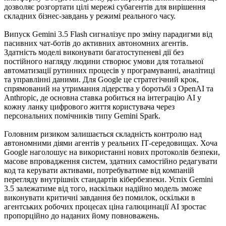
дозволяє розгортати цілі мережі субагентів для вирішення
складних бізнес-завдань у режимі реального часу.
Випуск Gemini 3.5 Flash сигналізує про зміну парадигми від
пасивних чат-ботів до активних автономних агентів.
Здатність моделі виконувати багатоступеневі дії без
постійного нагляду людини створює умови для тотальної
автоматизації рутинних процесів у програмуванні, аналітиці
та управлінні даними. Для Google це стратегічний крок,
спрямований на утримання лідерства у боротьбі з OpenAI та
Anthropic, де основна ставка робиться на інтеграцію AI у
кожну ланку цифрового життя користувача через
персональних помічників типу Gemini Spark.
Головним ризиком залишається складність контролю над
автономними діями агентів у реальних ІТ-середовищах. Хоча
Google наголошує на використанні нових протоколів безпеки,
масове впровадження систем, здатних самостійно редагувати
код та керувати активами, потребуватиме від компаній
перегляду внутрішніх стандартів кібербезпеки. Успіх Gemini
3.5 залежатиме від того, наскільки надійно модель зможе
виконувати критичні завдання без помилок, оскільки в
агентських робочих процесах ціна галюцинації AI зростає
пропорційно до наданих йому повноважень.