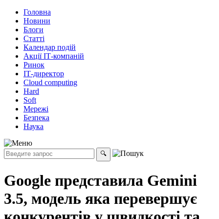
Головна
Новини
Блоги
Статті
Календар подій
Акції ІТ-компаній
Ринок
ІТ-директор
Cloud computing
Hard
Soft
Мережі
Безпека
Наука
Google представила Gemini
3.5, модель яка перевершує
конкурентів у швидкості та