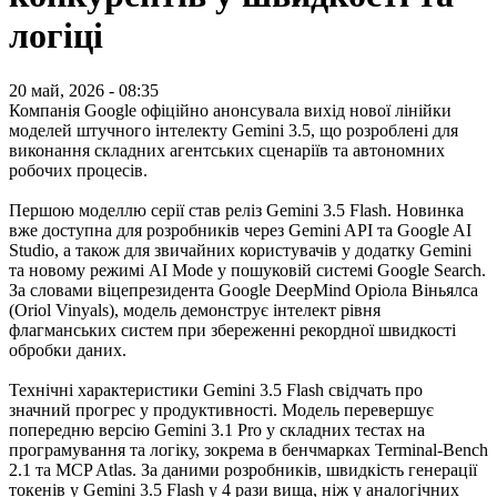
логіці
20 май, 2026 - 08:35
Компанія Google офіційно анонсувала вихід нової лінійки
моделей штучного інтелекту Gemini 3.5, що розроблені для
виконання складних агентських сценаріїв та автономних
робочих процесів.
Першою моделлю серії став реліз Gemini 3.5 Flash. Новинка
вже доступна для розробників через Gemini API та Google AI
Studio, а також для звичайних користувачів у додатку Gemini
та новому режимі AI Mode у пошуковій системі Google Search.
За словами віцепрезидента Google DeepMind Оріола Віньялса
(Oriol Vinyals), модель демонструє інтелект рівня
флагманських систем при збереженні рекордної швидкості
обробки даних.
Технічні характеристики Gemini 3.5 Flash свідчать про
значний прогрес у продуктивності. Модель перевершує
попередню версію Gemini 3.1 Pro у складних тестах на
програмування та логіку, зокрема в бенчмарках Terminal-Bench
2.1 та MCP Atlas. За даними розробників, швидкість генерації
токенів у Gemini 3.5 Flash у 4 рази вища, ніж у аналогічних