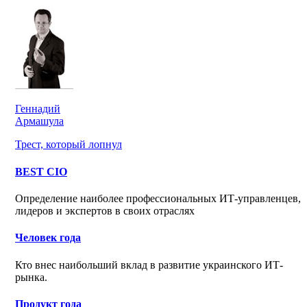
Геннадий
Армашула
Трест, который лопнул
BEST CIO
Определение наиболее профессиональных ИТ-управленцев,
лидеров и экспертов в своих отраслях
Человек года
Кто внес наибольший вклад в развитие украинского ИТ-
рынка.
Продукт года