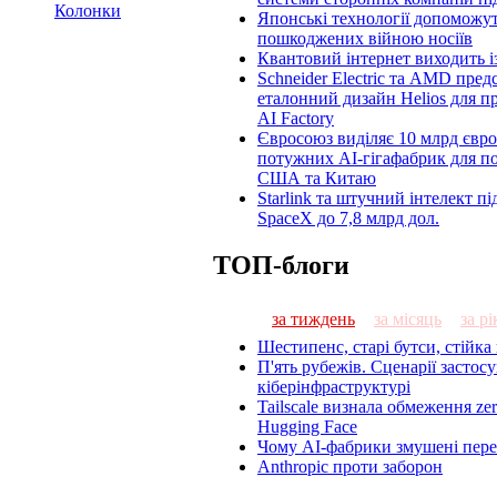
Колонки
Японські технології допоможут
пошкоджених війною носіїв
Квантовий інтернет виходить із
Schneider Electric та AMD пре
еталонний дизайн Helios для п
AI Factory
Євросоюз виділяє 10 млрд євро
потужних AI-гігафабрик для по
США та Китаю
Starlink та штучний інтелект п
SpaceX до 7,8 млрд дол.
ТОП-блоги
за тиждень
за місяць
за рі
Шестипенс, старі бутси, стійка
П'ять рубежів. Сценарії застос
кіберінфраструктурі
Tailscale визнала обмеження zero
Hugging Face
Чому AI-фабрики змушені пер
Anthropic проти заборон