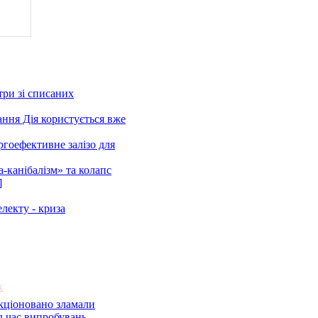
три зі списаних
ння Дія користується вже
гоефективне залізо для
-канібалізм» та колапс
]
лекту - криза
к
нкціоновано зламали
д час випробувань