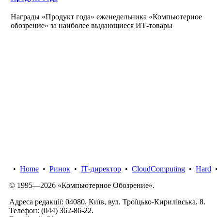
Награды «Продукт года» еженедельника «Компьютерное
обозрение» за наиболее выдающиеся ИТ-товары
•
Home
•
Ринок
•
IТ-директор
•
CloudComputing
•
Hard
© 1995—2026 «Компьютерное Обозрение».
Адреса редакції: 04080, Київ, вул. Троїцько-Кирилівська, 8.
Телефон:
(044) 362-86-22
.