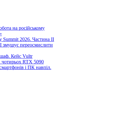
обота на російському
»
ity Summit 2026. Частина ІІ
AI змушує переосмислити
шаф. Кейс Vultr
и чотирьох RTX 5090
смартфонів і ПК навпіл.