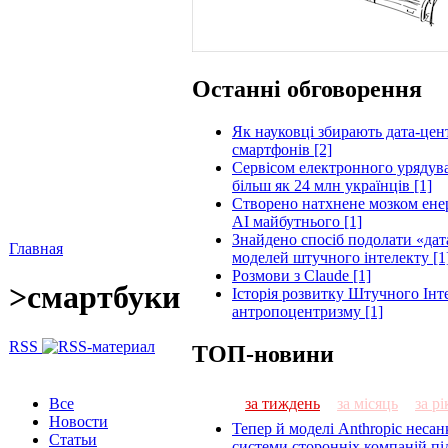
Останні обговорення
Як науковці збирають дата-цен
смартфонів [2]
Сервісом електронного урядува
більш як 24 млн українців [1]
Створено натхнене мозком енер
AI майбутнього [1]
Знайдено спосіб подолати «дата
Главная
моделей штучного інтелекту [1
Розмови з Claude [1]
>
смартбуки
Історія розвитку Штучного Інте
антропоцентризму [1]
RSS
ТОП-новини
за тиждень
за місяць
за рі
Все
Новости
Тепер й моделі Anthropic неса
Статьи
системи сторонніх компаній пі