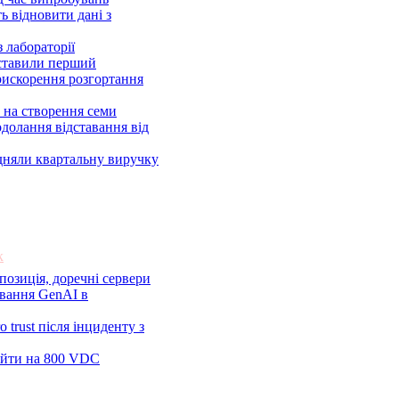
ь відновити дані з
 лабораторії
дставили перший
рискорення розгортання
 на створення семи
долання відставання від
ідняли квартальну виручку
к
 позиція, доречні сервери
ування GenAI в
 trust після інциденту з
ейти на 800 VDC