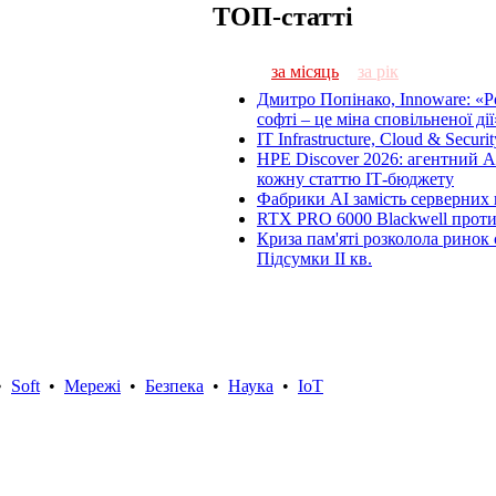
ТОП-статті
за місяць
за рік
Дмитро Попінако, Innoware: «Р
софті – це міна сповільненої дії
IT Infrastructure, Cloud & Secur
HPE Discover 2026: агентний 
кожну статтю ІТ-бюджету
Фабрики AI замість серверних 
RTX PRO 6000 Blackwell прот
Криза пам'яті розколола ринок 
Підсумки ІІ кв.
•
Soft
•
Мережі
•
Безпека
•
Наука
•
IoT