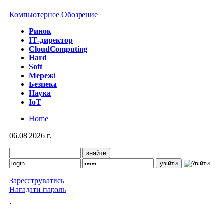
Компьютерное Обозрение
Ринок
IТ-директор
CloudComputing
Hard
Soft
Мережі
Безпека
Наука
IoT
Home
06.08.2026 г.
Зареєструватись
Нагадати пароль
`