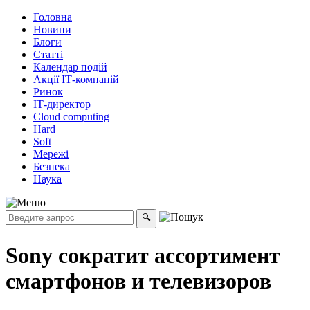
Головна
Новини
Блоги
Статті
Календар подій
Акції ІТ-компаній
Ринок
ІТ-директор
Cloud computing
Hard
Soft
Мережі
Безпека
Наука
Sony сократит ассортимент
смартфонов и телевизоров