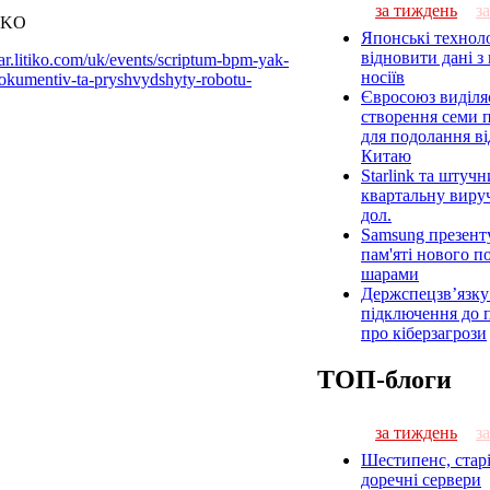
за тиждень
з
IKO
Японські технол
відновити дані 
.litiko.com/uk/events/scriptum-bpm-yak-
носіїв
okumentiv-ta-pryshvydshyty-robotu-
Євросоюз виділяє
створення семи 
для подолання в
Китаю
Starlink та штуч
квартальну виру
дол.
Samsung презент
пам'яті нового п
шарами
Держспецзв’язку
підключення до 
про кіберзагрози
ТОП-блоги
за тиждень
з
Шестипенс, старі
доречні сервери