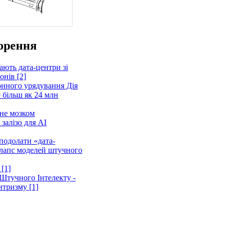
орення
ають дата-центри зі
нів [2]
онного урядування Дія
 більш як 24 млн
не мозком
залізо для AI
подолати «дата-
олапс моделей штучного
 [1]
 Штучного Інтелекту -
нтризму [1]