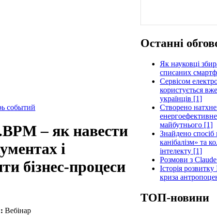
Останні обгов
Як науковці збир
списаних смартфо
Сервісом електр
користується вже
українців [1]
Створено натхне
рь событий
енергоефективне 
майбутнього [1]
.BPM – як навести
Знайдено спосіб 
канібалізм» та к
кументах і
інтелекту [1]
Розмови з Claude
ти бізнес-процеси
Історія розвитку
криза антропоце
ТОП-новини
:
Вебінар