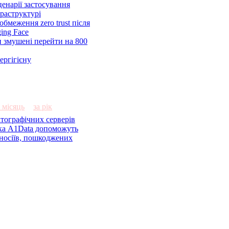
ценарії застосування
раструктурі
 обмеження zero trust після
ing Face
 змушені перейти на 800
ергігієну
а місяць
за рік
тографічних серверів
ка A1Data допоможуть
 носіїв, пошкоджених