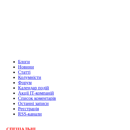
Блоги
Новини
Статті
Колумністи
Форум
Календар подій
Акції ІТ-компаній
Список коментарів
Останні записи
Реєстрація
RSS-канали
СПЕЦ
І
АЛЬНІ