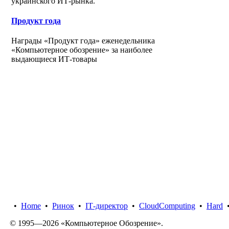
украинского ИТ-рынка.
Продукт года
Награды «Продукт года» еженедельника
«Компьютерное обозрение» за наиболее
выдающиеся ИТ-товары
•
Home
•
Ринок
•
IТ-директор
•
CloudComputing
•
Hard
© 1995—2026 «Компьютерное Обозрение».