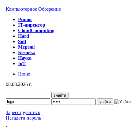
Компьютерное Обозрение
Ринок
IТ-директор
CloudComputing
Hard
Soft
Мережі
Безпека
Наука
IoT
Home
08.08.2026 г.
Зареєструватись
Нагадати пароль
`