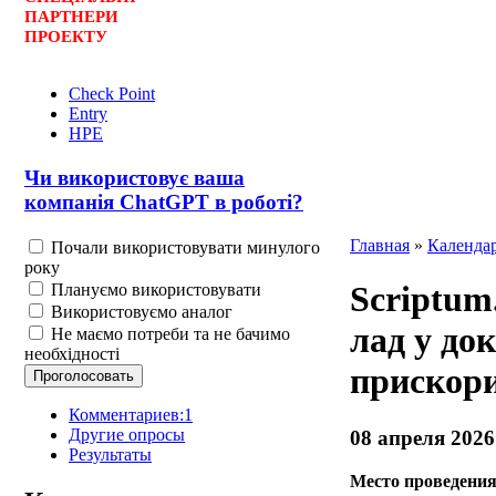
ПАРТНЕРИ
ПРОЕКТУ
Check Point
Entry
HPE
Чи використовує ваша
компанія ChatGPT в роботі?
Главная
»
Календа
Почали використовувати минулого
року
Scriptum
Плануємо використовувати
Використовуємо аналог
лад у до
Не маємо потреби та не бачимо
необхідності
прискори
Комментариев:1
Другие опросы
08 апреля 2026
Результаты
Место проведения