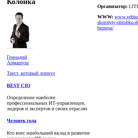
Колонка
Организатор:
LIT
WWW:
www.vebinar
skorotyty-obrobku-d
biznesu/
Геннадий
Армашула
Трест, который лопнул
BEST CIO
Определение наиболее
профессиональных ИТ-управленцев,
лидеров и экспертов в своих отраслях
Человек года
Кто внес наибольший вклад в развитие