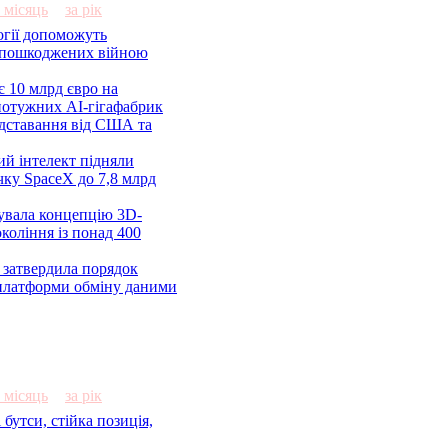
а місяць
за рік
огії допоможуть
з пошкоджених війною
 10 млрд євро на
потужних AI-гігафабрик
ідставання від США та
ний інтелект підняли
чку SpaceX до 7,8 млрд
увала концепцію 3D-
окоління із понад 400
 затвердила порядок
платформи обміну даними
а місяць
за рік
 бутси, стійка позиція,