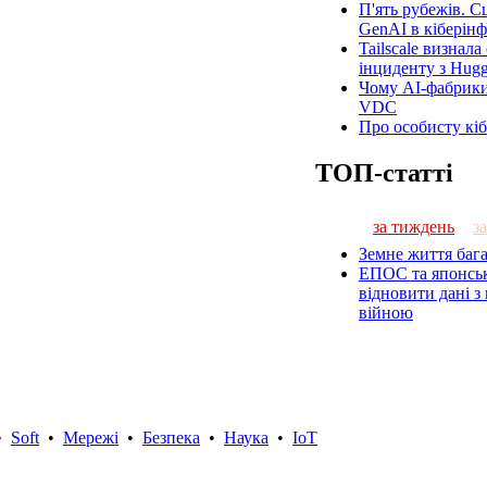
П'ять рубежів. С
GenAI в кіберінф
Tailscale визнала
інциденту з Hugg
Чому AI-фабрики
VDC
Про особисту кіб
ТОП-статті
за тиждень
з
Земне життя бага
ЕПОС та японсь
відновити дані з
війною
•
Soft
•
Мережі
•
Безпека
•
Наука
•
IoT