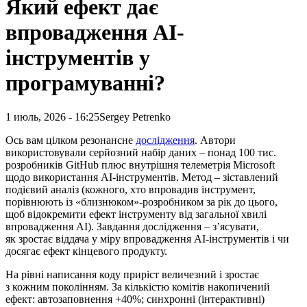
Який ефект дає
впровадження AI-
інструментів у
програмуванні?
1 июль, 2026 - 16:25
Sergey Petrenko
Ось вам цілком резонансне
дослідження
. Автори
використовували серйозний набір даних – понад 100 тис.
розробників GitHub плюс внутрішня телеметрія Microsoft
щодо використання AI-інструментів
. Метод – зіставлений
подієвий аналіз (кожного, хто впровадив інструмент,
порівнюють із «близнюком»-розробником за рік до цього,
щоб відокремити ефект інструменту від загальної хвилі
впровадження AI). Завдання дослідження – з’ясувати,
як зростає віддача у міру впровадження AI-інструментів і чи
досягає ефект кінцевого продукту.
На рівні написання коду приріст величезний і зростає
з кожним поколінням. За кількістю комітів накопичений
ефект: автозаповнення +40%; синхронні (інтерактивні)