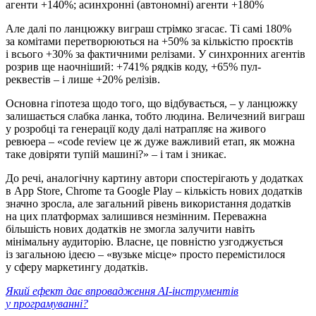
агенти +140%; асинхронні (автономні) агенти +180%
Але далі по ланцюжку виграш стрімко згасає. Ті самі 180%
за комітами перетворюються на +50% за кількістю проєктів
і всього +30% за фактичними релізами. У синхронних агентів
розрив ще наочніший: +741% рядків коду, +65% пул-
реквестів – і лише +20% релізів.
Основна гіпотеза щодо того, що відбувається, – у ланцюжку
залишається слабка ланка, тобто людина. Величезний виграш
у розробці та генерації коду далі натрапляє на живого
ревюера – «code review це ж дуже важливий етап, як можна
таке довіряти тупій машині?» – і там і зникає.
До речі, аналогічну картину автори спостерігають у додатках
в App Store, Chrome та Google Play – кількість нових додатків
значно зросла, але загальний рівень використання додатків
на цих платформах залишився незмінним. Переважна
більшість нових додатків не змогла залучити навіть
мінімальну аудиторію. Власне, це повністю узгоджується
із загальною ідеєю – «вузьке місце» просто перемістилося
у сферу маркетингу додатків.
Який ефект дає впровадження AI-інструментів
у програмуванні?