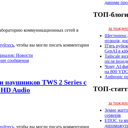
даними про 
ТОП-блог
за тижден
лабораторию коммуникационных сетей в
Шестипенс, 
позиція, до
руйтесь
, чтобы вы могли писать комментарии
П'ять рубеж
GenAI в кіб
ериалов: Новости
Tailscale ви
ние сообщения
після інцид
Чому AI-фа
на 800 VD
Anthropic п
и наушников TWS 2 Series с
ТОП-статт
-HD Audio
за тижден
Земне житт
серверів
ЕПОС та яп
допоможуть 
руйтесь
, чтобы вы могли писать комментарии