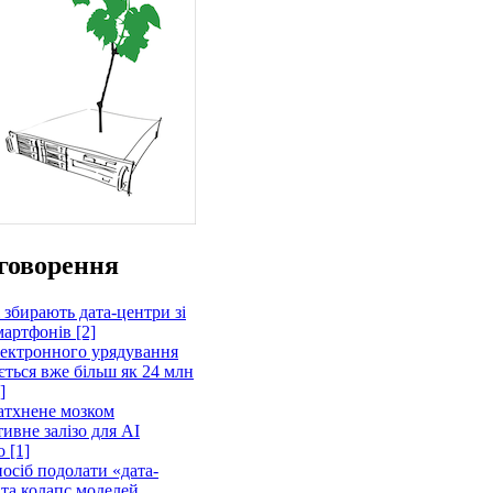
говорення
 збирають дата-центри зі
артфонів [2]
лектронного урядування
ється вже більш як 24 млн
]
атхнене мозком
ивне залізо для AI
 [1]
осіб подолати «дата-
 та колапс моделей