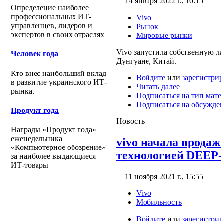
14 января 2022 г., 10:15
Определение наиболее
профессиональных ИТ-
Vivo
управленцев, лидеров и
Рынок
экспертов в своих отраслях
Мировые рынки
Vivo запустила собственную 
Человек года
Дунгуане, Китай.
Кто внес наибольший вклад
Войдите
или
зарегистри
в развитие украинского ИТ-
Читать далее
рынка.
Подписаться на тип мат
Подписаться на обсужде
Продукт года
Новость
Награды «Продукт года»
еженедельника
vivo начала продаж
«Компьютерное обозрение»
технологией DEEP
за наиболее выдающиеся
ИТ-товары
11 ноября 2021 г., 15:55
Vivo
Мобильность
Войдите
или
зарегистри