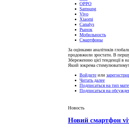
OPPO
Samsung
Vivo
Xiaomi
Canalys
Рынок
Мобильность
Смартфоны
За оцінками аналітиків глобаль
продовжили зростати. В першу
Збереженню цієї тенденції в 
Який зокрема стимулюватимуть 
Войдите
или
зарегистри
Читать далее
Подписаться на тип мате
Подписаться на обсужде
Новость
Новий смартфон viv