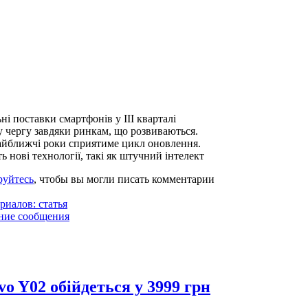
ні поставки смартфонів у III кварталі
 чергу завдяки ринкам, що розвиваються.
найближчі роки сприятиме цикл оновлення.
нові технології, такі як штучний інтелект
руйтесь
, чтобы вы могли писать комментарии
риалов: статья
ние сообщения
o Y02 обійдеться у 3999 грн