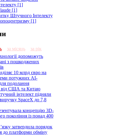
телекту [1]
laude [1]
витку Штучного Інтелекту
ропоцентризму [1]
ни
ь
за місяць
за рік
ехнології допоможуть
дані з пошкоджених
їв
діляє 10 млрд євро на
семи потужних AI-
 для подолання
я від США та Китаю
 штучний інтелект підняли
виручку SpaceX до 7,8
езентувала концепцію 3D-
ого покоління із понад 400
’язку затвердила порядок
я до платформи обміну