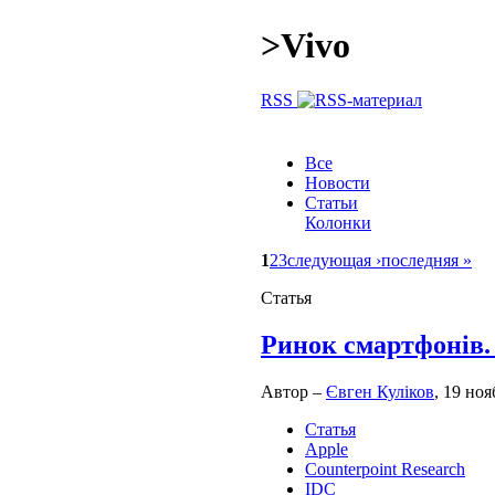
>
Vivo
RSS
Все
Новости
Статьи
Колонки
1
2
3
следующая ›
последняя »
Статья
Ринок смартфонів.
Автор –
Євген Куліков
, 19 ноя
Статья
Apple
Counterpoint Research
IDC