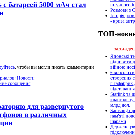
 с батареей 5000 мАч стал
штучного ін
Розмови з C
рн
Історія роз
- криза ант
ТОП-нови
за тижден
Японські т
відновити 
війною носі
руйтесь
, чтобы вы могли писать комментарии
Євросоюз ви
створення 
ериалов: Новости
гігафабрик
ние сообщения
відставанн
Starlink та
квартальну 
млрд дол.
раторию для развернутого
Samsung пр
тфонов в различных
пам'яті нов
шарами
ации
Держспецзв
підключенн