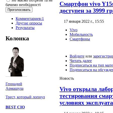
Не маємо потреби та не
Смартфон vivo Y15s
бачимо необхідності
доступен за 3999 г
Комментариев:1
17 января 2022 г., 15:55
Другие опросы
Результаты
Vivo
Мобильность
Колонка
Смартфоны
Войдите
или
зарегистри
Читать далее
Подписаться на тип мат
Подписаться на обсужде
Новость
Геннадий
Vivo открыла лабо
Армашула
тестирования смар
Трест, который лопнул
условиях эксплуат
BEST CIO