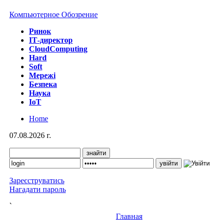
Компьютерное Обозрение
Ринок
IТ-директор
CloudComputing
Hard
Soft
Мережі
Безпека
Наука
IoT
Home
07.08.2026 г.
Зареєструватись
Нагадати пароль
`
Главная