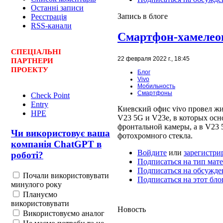
Останні записи
Запись в блоге
Реєстрація
RSS-канали
Смартфон-хамелео
СПЕЦ
І
АЛЬНІ
22 февраля 2022 г., 18:45
ПАРТНЕРИ
ПРОЕКТУ
Блог
Vivo
Мобильность
Смартфоны
Check Point
Entry
Киевский офис vivo провел ж
HPE
V23 5G и V23e, в которых осн
фронтальной камеры, а в V23 
Чи використовує ваша
фотохромного стекла.
компанія ChatGPT в
Войдите
или
зарегистри
роботі?
Подписаться на тип мате
Подписаться на обсужде
Почали використовувати
Подписаться на этот бло
минулого року
Плануємо
використовувати
Новость
Використовуємо аналог