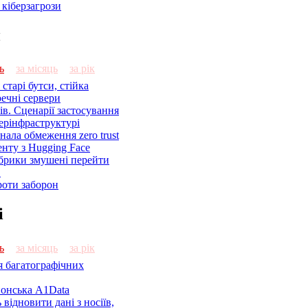
кіберзагрози
и
ь
за місяць
за рік
старі бутси, стійка
речні сервери
ів. Сценарії застосування
ерінфраструктурі
знала обмеження zero trust
енту з Hugging Face
брики змушені перейти
C
роти заборон
і
ь
за місяць
за рік
я багатографічних
онська A1Data
відновити дані з носіїв,