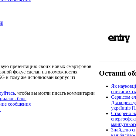
н
ивую презентацию своих новых смартфонов
Останні об
овной фокус сделан на возможностях
5G к тому же использован корпус из
Як науковці
списаних см
руйтесь
, чтобы вы могли писать комментарии
Сервісом е
риалов: блог
Дія користу
ние сообщения
українців [1
г
Створено н
енергоефект
майбутнього
Знайдено сп
канібалізм»