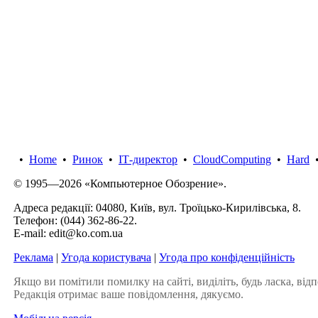
•
Home
•
Ринок
•
IТ-директор
•
CloudComputing
•
Hard
© 1995—2026 «Компьютерное Обозрение».
Адреса редакції: 04080, Київ, вул. Троїцько-Кирилівська, 8.
Телефон:
(044) 362-86-22
.
E-mail:
edit@ko.com.ua
Реклама
|
Угода користувача
|
Угода про конфіденційність
Якщо ви помітили помилку на сайті, виділіть, будь ласка, відп
Редакція отримає ваше повідомлення, дякуємо.