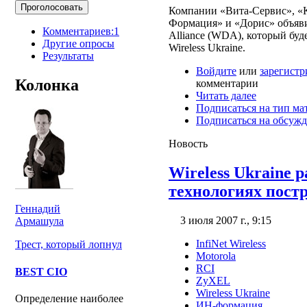
Компании «Вита-Сервис», «
Формация» и «Дорис» объявил
Комментариев:1
Alliance (WDA), который буд
Другие опросы
Wireless Ukraine.
Результаты
Войдите
или
зарегистр
Колонка
комментарии
Читать далее
Подписаться на тип ма
Подписаться на обсуж
Новость
Wireless Ukraine 
технологиях пост
Геннадий
3 июля 2007 г., 9:15
Армашула
InfiNet Wireless
Трест, который лопнул
Motorola
RCI
BEST CIO
ZyXEL
Wireless Ukraine
Определение наиболее
ИН-формация