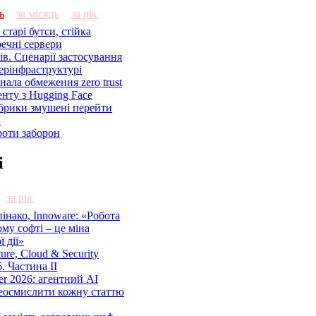
ь
за місяць
за рік
старі бутси, стійка
речні сервери
ів. Сценарії застосування
ерінфраструктурі
знала обмеження zero trust
енту з Hugging Face
брики змушені перейти
C
роти заборон
і
за рік
нако, Innoware: «Робота
ому софті – це міна
 дії»
cture, Cloud & Security
. Частина ІІ
r 2026: агентний AI
еосмислити кожну статтю