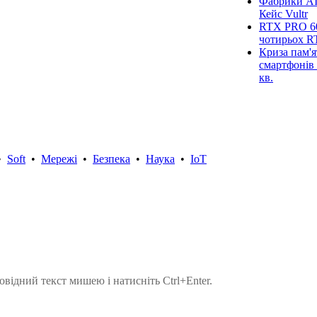
Фабрики AI
Кейс Vultr
RTX PRO 60
чотирьох R
Криза пам'я
смартфонів 
кв.
•
Soft
•
Мережі
•
Безпека
•
Наука
•
IoT
овідний текст мишею і натисніть Ctrl+Enter.