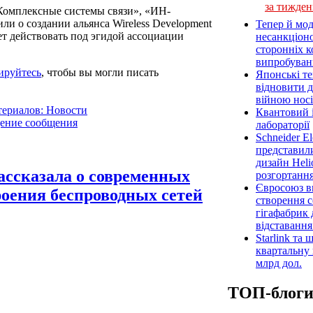
за тижден
Комплексные системы связи», «ИН-
и о создании альянса Wireless Development
Тепер й мод
ет действовать под эгидой ассоциации
несанкціон
сторонніх к
випробуван
ируйтесь
, чтобы вы могли писать
Японські т
відновити 
війною носі
териалов: Новости
Квантовий і
дение сообщения
лабораторії
Schneider E
представил
дизайн Heli
рассказала о современных
розгортання
Євросоюз ви
роения беспроводных сетей
створення 
гігафабрик
відставанн
Starlink та
квартальну 
млрд дол.
ТОП-блог