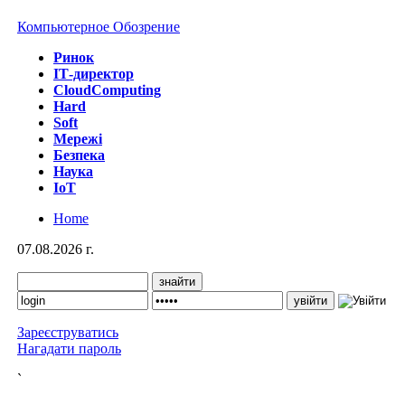
Компьютерное Обозрение
Ринок
IТ-директор
CloudComputing
Hard
Soft
Мережі
Безпека
Наука
IoT
Home
07.08.2026 г.
Зареєструватись
Нагадати пароль
`