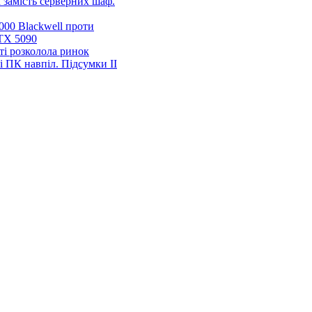
 замість серверних шаф.
00 Blackwell проти
TX 5090
ті розколола ринок
і ПК навпіл. Підсумки ІІ