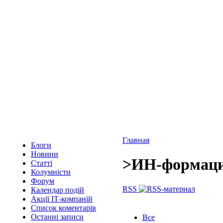
Главная
Блоги
Новини
>
ИН-формац
Статті
Колумністи
Форум
RSS
Календар подій
Акції ІТ-компаній
Список коментарів
Останні записи
Все