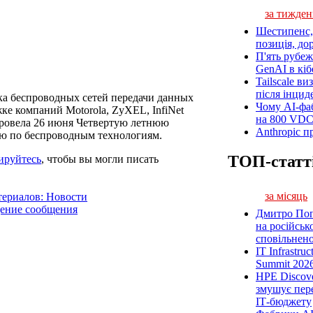
за тижден
Шестипенс, 
позиція, до
П'ять рубеж
GenAI в кіб
Tailscale ви
після інцид
а беспроводных сетей передачи данных
Чому AI-фа
жке компаний Motorola, ZyXEL, InfiNet
на 800 VD
провела 26 июня Четвертую летнюю
Anthropic п
 по беспроводным технологиям.
ТОП-статт
ируйтесь
, чтобы вы могли писать
за місяць
териалов: Новости
дение сообщения
Дмитро Попі
на російськ
сповільненої
IT Infrastru
Summit 2026
HPE Discove
змушує пер
ІТ-бюджету