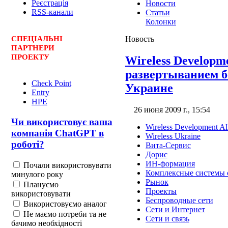
Реєстрація
Новости
RSS-канали
Статьи
Колонки
СПЕЦ
І
АЛЬНІ
Новость
ПАРТНЕРИ
ПРОЕКТУ
Wireless Developme
развертыванием б
Check Point
Украине
Entry
HPE
26 июня 2009 г., 15:54
Чи використовує ваша
Wireless Development Al
компанія ChatGPT в
Wireless Ukraine
роботі?
Вита-Сервис
Дорис
ИН-формация
Почали використовувати
Комплексные системы 
минулого року
Рынок
Плануємо
Проекты
використовувати
Беспроводные сети
Використовуємо аналог
Сети и Интернет
Не маємо потреби та не
Сети и связь
бачимо необхідності