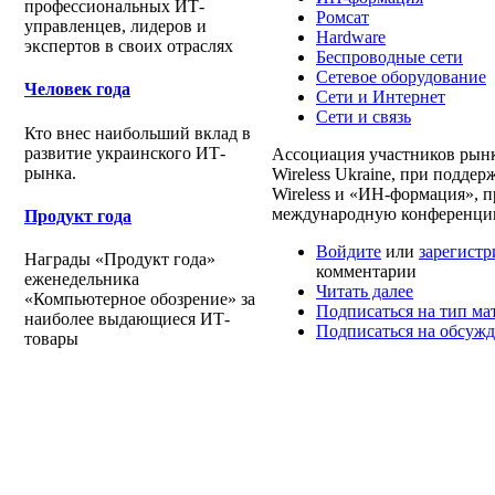
профессиональных ИТ-
Ромсат
управленцев, лидеров и
Hardware
экспертов в своих отраслях
Беспроводные сети
Сетевое оборудование
Человек года
Сети и Интернет
Сети и связь
Кто внес наибольший вклад в
развитие украинского ИТ-
Ассоциация участников рынк
рынка.
Wireless Ukraine, при поддер
Wireless и «ИН-формация», 
международную конференцию
Продукт года
Войдите
или
зарегистр
Награды «Продукт года»
комментарии
еженедельника
Читать далее
«Компьютерное обозрение» за
Подписаться на тип ма
наиболее выдающиеся ИТ-
Подписаться на обсуж
товары