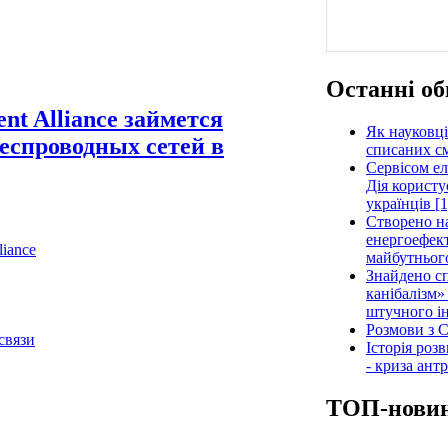
Останні об
nt Alliance займется
Як науковці
еспроводных сетей в
списаних см
Сервісом е
Дія користу
українців [1
Створено н
енергоефект
liance
майбутнього
Знайдено сп
канібалізм»
штучного ін
Розмови з C
связи
Історія роз
- криза ант
ТОП-нови