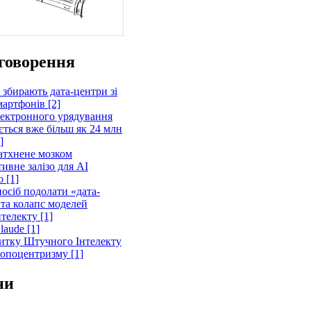
говорення
 збирають дата-центри зі
артфонів [2]
лектронного урядування
ється вже більш як 24 млн
]
атхнене мозком
ивне залізо для AI
 [1]
осіб подолати «дата-
 та колапс моделей
телекту [1]
laude [1]
витку Штучного Інтелекту
ропоцентризму [1]
ни