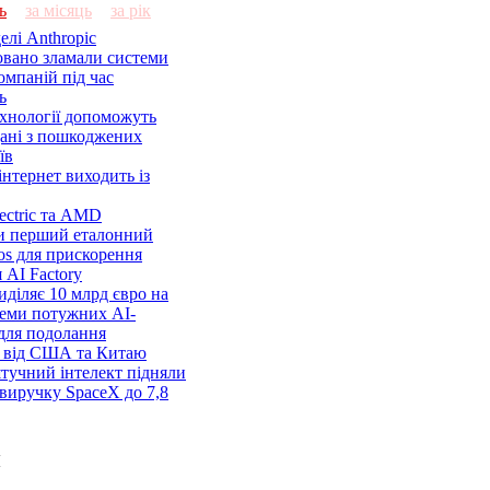
ь
за місяць
за рік
елі Anthropic
овано зламали системи
омпаній під час
ь
ехнології допоможуть
дані з пошкоджених
їв
нтернет виходить із
lectric та AMD
и перший еталонний
os для прискорення
 AI Factory
діляє 10 млрд євро на
семи потужних AI-
 для подолання
я від США та Китаю
 штучний інтелект підняли
виручку SpaceX до 7,8
и