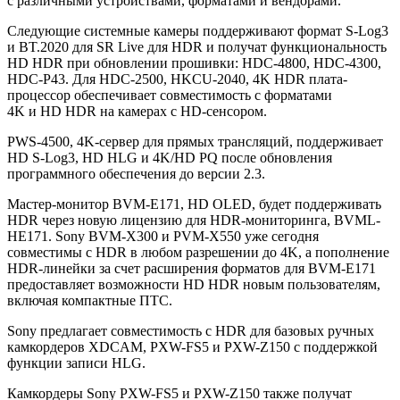
с различными устройствами, форматами и вендорами.
Следующие системные камеры поддерживают формат S-Log3
и BT.2020 для SR Live для HDR и получат функциональность
HD HDR при обновлении прошивки: HDC-4800, HDC-4300,
HDC-P43. Для HDC-2500, HKCU-2040, 4K HDR плата-
процессор обеспечивает совместимость с форматами
4K и HD HDR на камерах с HD-сенсором.
PWS-4500, 4K-сервер для прямых трансляций, поддерживает
HD S-Log3, HD HLG и 4K/HD PQ после обновления
программного обеспечения до версии 2.3.
Мастер-монитор BVM-E171, HD OLED, будет поддерживать
HDR через новую лицензию для HDR-мониторинга, BVML-
HE171. Sony BVM-X300 и PVM-X550 уже сегодня
совместимы с HDR в любом разрешении до 4K, а пополнение
HDR-линейки за счет расширения форматов для BVM-E171
предоставляет возможности HD HDR новым пользователям,
включая компактные ПТС.
Sony предлагает совместимость с HDR для базовых ручных
камкордеров XDCAM, PXW-FS5 и PXW-Z150 с поддержкой
функции записи HLG.
Камкордеры Sony PXW-FS5 и PXW-Z150 также получат