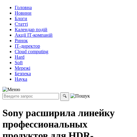
Головна
Новини
Блоги
Статті
Календар подій
Акції ІТ-компаній
Ринок
ІТ-директор
Cloud computing
Hard
Soft
Мережі
Безпека
Наука
Sony расширила линейку
профессиональных
продуктов для HDR-