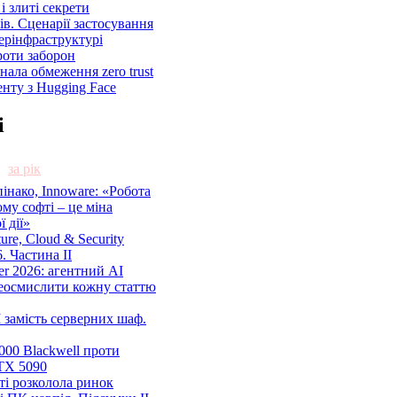
і злиті секрети
ів. Сценарії застосування
ерінфраструктурі
роти заборон
знала обмеження zero trust
енту з Hugging Face
і
за рік
нако, Innoware: «Робота
ому софті – це міна
 дії»
cture, Cloud & Security
. Частина ІІ
r 2026: агентний AI
еосмислити кожну статтю
 замість серверних шаф.
00 Blackwell проти
TX 5090
ті розколола ринок