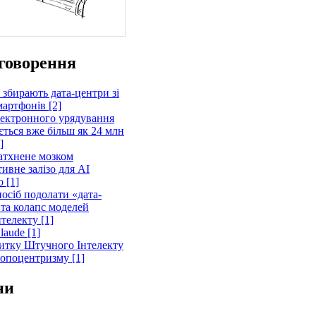
говорення
 збирають дата-центри зі
артфонів [2]
лектронного урядування
ється вже більш як 24 млн
]
атхнене мозком
ивне залізо для AI
 [1]
осіб подолати «дата-
 та колапс моделей
телекту [1]
laude [1]
витку Штучного Інтелекту
ропоцентризму [1]
ни