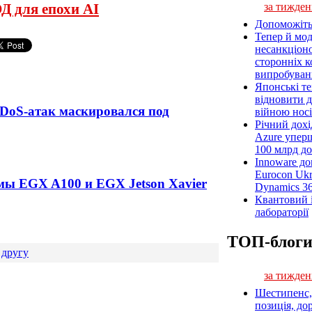
за тижден
Д для епохи AI
Допоможіть
Тепер й мод
несанкціон
сторонніх к
випробуван
Японські т
відновити 
DoS-атак маскировался под
війною носі
Річний дох
Azure упер
100 млрд до
Innoware до
Eurocon Ukr
мы EGX A100 и EGX Jetson Xavier
Dynamics 3
Квантовий і
лабораторії
ТОП-блог
 другу
за тижден
Шестипенс, 
позиція, до