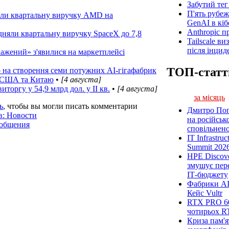
Забутий тег 
П'ять рубеж
няли квартальну виручку AMD на
GenAI в кіб
Anthropic п
ідняли квартальну виручку SpaceX до 7,8
Tailscale ви
після інцид
жений» з'явилися на маркетплейсі
ТОП-статт
о на створення семи потужних AI-гігафабрик
д США та Китаю
•
[4 августа]
иторгу у 54,9 млрд дол. у ІІ кв.
•
[4 августа]
за місяць
ь
, чтобы вы могли писать комментарии
Дмитро Попі
в: Новости
на російськ
ообщения
сповільненої
IT Infrastru
Summit 2026
HPE Discove
змушує пер
ІТ-бюджету
Фабрики AI
Кейс Vultr
RTX PRO 60
чотирьох R
Криза пам'я