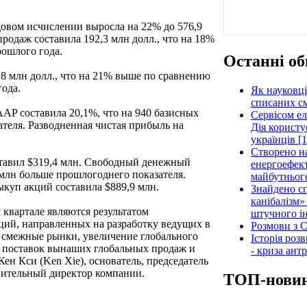
довом исчислении выросла на 22% до 576,9
родаж составила 192,3 млн долл., что на 18%
рошлого года.
Останні об
67,8 млн долл., что на 21% выше по сравнению
ода.
Як науковці
списаних см
AP составила 20,1%, что на 940 базисных
Сервісом е
теля. Разводненная чистая прибыль на
Дія користу
українців [1
Створено н
авил $319,4 млн. Свободный денежный
енергоефект
7 млн больше прошлогоднего показателя.
майбутнього
куп акций составила $889,9 млн.
Знайдено сп
канібалізм»
квартале являются результатом
штучного ін
ций, направленных на разработку ведущих в
Розмови з C
а смежные рынки, увеличение глобального
Історія роз
 поставок вынаших глобальных продаж и
- криза ант
Кен Кси (Ken Xie), основатель, председатель
нительный директор компании.
ТОП-нови