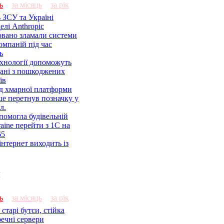
ь
за місяць
за рік
 ЗСУ та Україні
елі Anthropic
овано зламали системи
омпаній під час
ь
ехнології допоможуть
дані з пошкоджених
їв
ід хмарної платформи
ше перетнув позначку у
л.
помогла будівельній
aine перейти з 1С на
65
нтернет виходить із
и
ь
за місяць
за рік
старі бутси, стійка
речні сервери