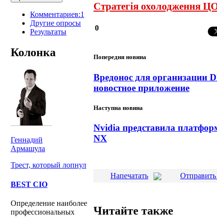
Стратегія охолодження ЦО
Комментариев:1
Другие опросы
0
Результаты
Колонка
Попередня новина
Вредонос для организации D
новостное приложение
Наступна новина
Nvidia представила платфор
NX
Геннадий
Армашула
Трест, который лопнул
Напечатать
Отправить
BEST CIO
Определение наиболее
Читайте также
профессиональных