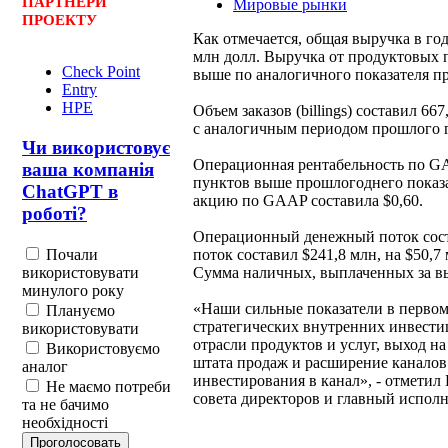
ПАРТНЕРИ
Мировые рынки
ПРОЕКТУ
Как отмечается, общая выручка в го
млн долл. Выручка от продуктовых п
Check Point
выше по аналогичного показателя п
Entry
HPE
Объем заказов (billings) составил 6
с аналогичным периодом прошлого г
Чи використовує
Операционная рентабельность по GA
ваша компанія
пунктов выше прошлогоднего показа
ChatGPT в
акцию по GAAP составила $0,60.
роботі?
Операционный денежный поток сост
Почали
поток составил $241,8 млн, на $50,
використовувати
Сумма наличных, выплаченных за вы
минулого року
«Наши сильные показатели в первом 
Плануємо
стратегических внутренних инвести
використовувати
отрасли продуктов и услуг, выход н
Використовуємо
штата продаж и расширение каналов
аналог
инвестирования в канал», - отметил 
Не маємо потреби
совета директоров и главный испол
та не бачимо
необхідності