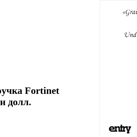
учка Fortinet
н долл.