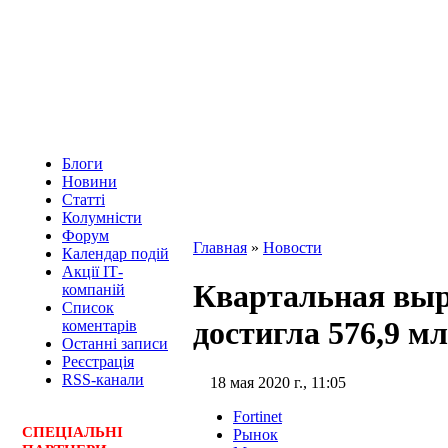
Блоги
Новини
Статті
Колумністи
Форум
Главная
»
Новости
Календар подій
Акції ІТ-
Квартальная выр
компаній
Список
достигла 576,9 мл
коментарів
Останні записи
Реєстрація
RSS-канали
18 мая 2020 г., 11:05
Fortinet
СПЕЦ
І
АЛЬНІ
Рынок