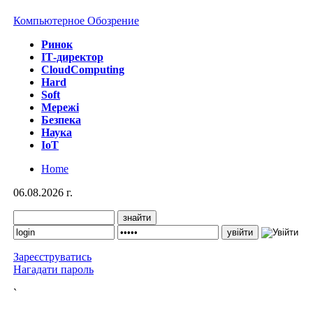
Компьютерное Обозрение
Ринок
IТ-директор
CloudComputing
Hard
Soft
Мережі
Безпека
Наука
IoT
Home
06.08.2026 г.
Зареєструватись
Нагадати пароль
`