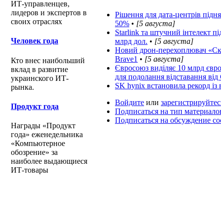
ИТ-управленцев,
лидеров и экспертов в
Рішення для дата-центрів під
своих отраслях
50%
•
[5 августа]
Starlink та штучний інтелект п
Человек года
млрд дол.
•
[5 августа]
Новий дрон-перехоплювач «Ска
Brave1
•
[5 августа]
Кто внес наибольший
Євросоюз виділяє 10 млрд євр
вклад в развитие
для подолання відставання ві
украинского ИТ-
SK hynix встановила рекорд із в
рынка.
Войдите
или
зарегистрируйтес
Продукт года
Подписаться на тип материало
Подписаться на обсуждение с
Награды «Продукт
года» еженедельника
«Компьютерное
обозрение» за
наиболее выдающиеся
ИТ-товары