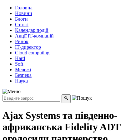
Головна
Новини
Блоги
Статті
Календар подій
Акції ІТ-компаній
Ринок
ІТ-директор
Cloud computing
Hard
Soft
Мережі
Безпека
Наука
Ajax Systems та південно-
африканська Fidelity ADT
оголосили партнерство