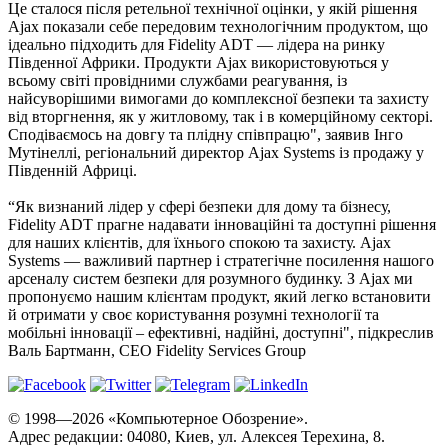
Це сталося після ретельної технічної оцінки, у якій рішення
Ajax показали себе передовим технологічним продуктом, що
ідеально підходить для Fidelity ADT — лідера на ринку
Південної Африки. Продукти Ajax використовуються у
всьому світі провідними службами реагування, із
найсуворішими вимогами до комплексної безпеки та захисту
від вторгнення, як у житловому, так і в комерційному секторі.
Сподіваємось на довгу та плідну співпрацю", заявив Інго
Мутінеллі, регіональний директор Ajax Systems із продажу у
Південній Африці.
“Як визнаний лідер у сфері безпеки для дому та бізнесу,
Fidelity ADT прагне надавати інноваційні та доступні рішення
для наших клієнтів, для їхнього спокою та захисту. Ajax
Systems — важливий партнер і стратегічне посилення нашого
арсеналу систем безпеки для розумного будинку. З Ajax ми
пропонуємо нашим клієнтам продукт, який легко встановити
й отримати у своє користування розумні технології та
мобільні інновації – ефективні, надійні, доступні", підкреслив
Валь Бартманн, CEO Fidelity Services Group
© 1998—2026 «Компьютерное Обозрение».
Адрес редакции: 04080, Киев, ул. Алексея Терехина, 8.