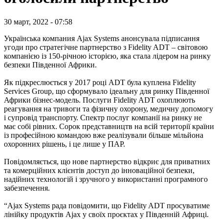
30 март, 2022 - 07:58
Українська компания Ajax Systems анонсувала підписання
угоди про стратегічне партнерство з Fidelity ADT – світовою
компанією із 150-річною історією, яка стала лідером на ринку
безпеки Південної Африки.
Як підкреслюється у 2017 році ADT була куплена Fidelity
Services Group, що сформувало ідеальну для ринку Південної
Африки бізнес-модель. Послуги Fidelity ADT охоплюють
реагування на тривоги та фізичну охорону, медичну допомогу
і супровід транспорту. Спектр послуг компанії на ринку не
має собі рівних. Сорок представництв на всій території країни
із професійною командою вже реалізували більше мільйона
охоронних рішень, і це лише у ПАР.
Повідомляється, що нове партнерство відкриє для приватних
та комерційних клієнтів доступ до інноваційної безпеки,
надійних технологій і зручного у використанні програмного
забезпечення.
“Ajax Systems рада повідомити, що Fidelity ADT просуватиме
лінійку продуктів Ajax у своїх проєктах у Південній Африці.