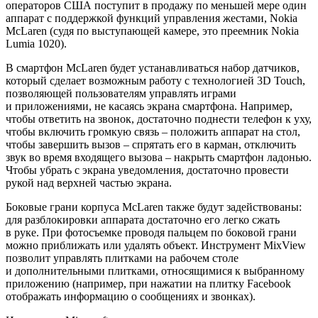
операторов США поступит в продажу по меньшей мере один
аппарат с поддержкой функций управления жестами, Nokia
McLaren (судя по выступающей камере, это преемник Nokia
Lumia 1020).
В смартфон McLaren будет устанавливаться набор датчиков,
который сделает возможным работу с технологией 3D Touch,
позволяющей пользователям управлять играми
и приложениями, не касаясь экрана смартфона. Например,
чтобы ответить на звонок, достаточно поднести телефон к уху,
чтобы включить громкую связь – положить аппарат на стол,
чтобы завершить вызов – спрятать его в карман, отключить
звук во время входящего вызова – накрыть смартфон ладонью.
Чтобы убрать с экрана уведомления, достаточно провести
рукой над верхней частью экрана.
Боковые грани корпуса McLaren также будут задействованы:
для разблокировки аппарата достаточно его легко сжать
в руке. При фотосъемке проводя пальцем по боковой грани
можно приближать или удалять объект. Инструмент MixView
позволит управлять плитками на рабочем столе
и дополнительными плитками, относящимися к выбранному
приложению (например, при нажатии на плитку Facebook
отображать информацию о сообщениях и звонках).