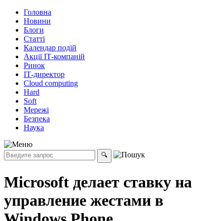
Головна
Новини
Блоги
Статті
Календар подій
Акції ІТ-компаній
Ринок
ІТ-директор
Cloud computing
Hard
Soft
Мережі
Безпека
Наука
Microsoft делает ставку на
управление жестами в
Windows Phone