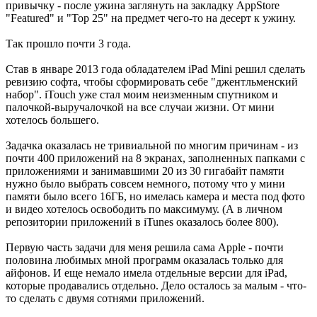
привычку - после ужина заглянуть на закладку AppStore
"Featured" и "Top 25" на предмет чего-то на десерт к ужину.
Так прошло почти 3 года.
Став в январе 2013 года обладателем iPad Mini решил сделать
ревизию софта, чтобы сформировать себе "джентльменский
набор". iTouch уже стал моим неизменным спутником и
палочкой-выручалочкой на все случаи жизни. От мини
хотелось большего.
Задачка оказалась не тривиальной по многим причинам - из
почти 400 приложений на 8 экранах, заполненных папками с
приложениями и занимавшими 20 из 30 гигабайт памяти
нужно было выбрать совсем немного, потому что у мини
памяти было всего 16ГБ, но имелась камера и места под фото
и видео хотелось освободить по максимуму. (А в личном
репозитории приложений в iTunes оказалось более 800).
Первую часть задачи для меня решила сама Apple - почти
половина любимых мной программ оказалась только для
айфонов. И еще немало имела отдельные версии для iPad,
которые продавались отдельно. Дело осталось за малым - что-
то сделать с двумя сотнями приложений.