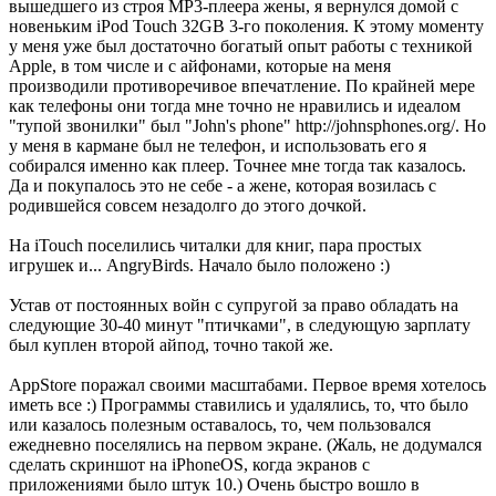
вышедшего из строя МР3-плеера жены, я вернулся домой с
новеньким iPod Touch 32GB 3-го поколения. К этому моменту
у меня уже был достаточно богатый опыт работы с техникой
Apple, в том числе и с айфонами, которые на меня
производили противоречивое впечатление. По крайней мере
как телефоны они тогда мне точно не нравились и идеалом
"тупой звонилки" был "John's phone" http://johnsphones.org/. Но
у меня в кармане был не телефон, и использовать его я
собирался именно как плеер. Точнее мне тогда так казалось.
Да и покупалось это не себе - а жене, которая возилась с
родившейся совсем незадолго до этого дочкой.
На iTouch поселились читалки для книг, пара простых
игрушек и... AngryBirds. Начало было положено :)
Устав от постоянных войн с супругой за право обладать на
следующие 30-40 минут "птичками", в следующую зарплату
был куплен второй айпод, точно такой же.
AppStore поражал своими масштабами. Первое время хотелось
иметь все :) Программы ставились и удалялись, то, что было
или казалось полезным оставалось, то, чем пользовался
ежедневно поселялись на первом экране. (Жаль, не додумался
сделать скриншот на iPhoneOS, когда экранов с
приложениями было штук 10.) Очень быстро вошло в