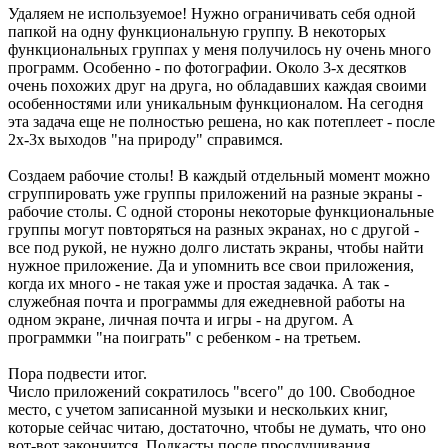
Удаляем не используемое! Нужно ограничивать себя одной
папкой на одну функциональную группу. В некоторых
функциональных группах у меня получилось ну очень много
программ. Особенно - по фотографии. Около 3-х десятков
очень похожих друг на друга, но обладавших каждая своими
особенностями или уникальным функционалом. На сегодня
эта задача еще не полностью решена, но как потеплеет - после
2х-3х выходов "на природу" справимся.
Создаем рабочие столы! В каждый отдельный момент можно
сгруппировать уже группы приложений на разные экраны -
рабочие столы. С одной стороны некоторые функциональные
группы могут повторяться на разных экранах, но с другой -
все под рукой, не нужно долго листать экраны, чтобы найти
нужное приложение. Да и упомнить все свои приложения,
когда их много - не такая уже и простая задачка. А так -
служебная почта и программы для ежедневной работы на
одном экране, личная почта и игры - на другом. А
программки "на поиграть" с ребенком - на третьем.
Пора подвести итог.
Число приложений сократилось "всего" до 100. Свободное
место, с учетом записанной музыки и нескольких книг,
которые сейчас читаю, достаточно, чтобы не думать, что оно
вот-вот закончится. Подкасты после прослушивания