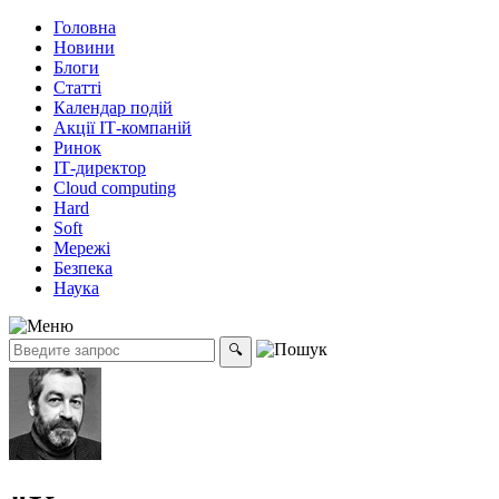
Головна
Новини
Блоги
Статті
Календар подій
Акції ІТ-компаній
Ринок
ІТ-директор
Cloud computing
Hard
Soft
Мережі
Безпека
Наука