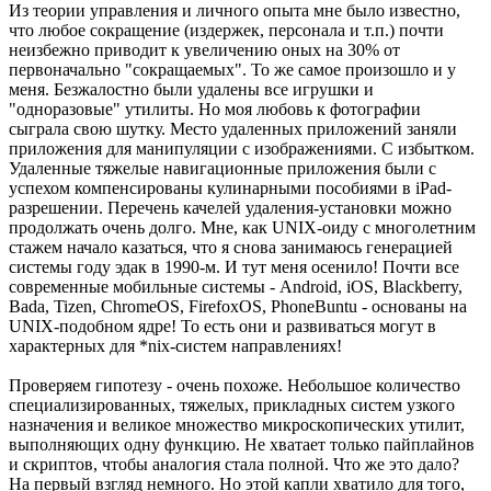
Из теории управления и личного опыта мне было известно,
что любое сокращение (издержек, персонала и т.п.) почти
неизбежно приводит к увеличению оных на 30% от
первоначально "сокращаемых". То же самое произошло и у
меня. Безжалостно были удалены все игрушки и
"одноразовые" утилиты. Но моя любовь к фотографии
сыграла свою шутку. Место удаленных приложений заняли
приложения для манипуляции с изображениями. С избытком.
Удаленные тяжелые навигационные приложения были с
успехом компенсированы кулинарными пособиями в iPad-
разрешении. Перечень качелей удаления-установки можно
продолжать очень долго. Мне, как UNIX-оиду с многолетним
стажем начало казаться, что я снова занимаюсь генерацией
системы году эдак в 1990-м. И тут меня осенило! Почти все
современные мобильные системы - Android, iOS, Blackberry,
Bada, Tizen, ChromeOS, FirefoxOS, PhoneBuntu - основаны на
UNIX-подобном ядре! То есть они и развиваться могут в
характерных для *nix-систем направлениях!
Проверяем гипотезу - очень похоже. Небольшое количество
специализированных, тяжелых, прикладных систем узкого
назначения и великое множество микроскопических утилит,
выполняющих одну функцию. Не хватает только пайплайнов
и скриптов, чтобы аналогия стала полной. Что же это дало?
На первый взгляд немного. Но этой капли хватило для того,