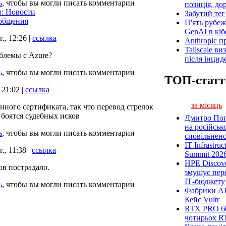
ь
, чтобы вы могли писать комментарии
позиція, до
в: Новости
Забутий тег 
ообщения
П'ять рубеж
GenAI в кіб
., 12:26 |
ссылка
Anthropic п
Tailscale ви
блемы с Azure?
після інцид
ь
, чтобы вы могли писать комментарии
ТОП-статт
 21:02 |
ссылка
за місяць
енного сертификата, так что перевод стрелок
боятся судебных исков
Дмитро Попі
на російськ
ь
, чтобы вы могли писать комментарии
сповільненої
IT Infrastru
., 11:38 |
ссылка
Summit 2026
HPE Discove
ов пострадало.
змушує пер
ІТ-бюджету
ь
, чтобы вы могли писать комментарии
Фабрики AI
Кейс Vultr
RTX PRO 60
чотирьох R