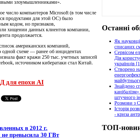
чивыми злоумышленниками».
е число компьютеров Microsoft (в том числе
ся продуктами для этой ОС) было
ным кодом, но признаков,
Останні об
или хищении данных клиентов компании,
ента продолжается.
Як науковці
 список американских компаний,
списаних см
 одной схеме — ранее об инцидентах
Сервісом е
признала факт кражи 250 тыс. учетных записей
Дія користу
cebook, источником кибератаки стал Китай.
українців [1
Створено н
енергоефект
майбутнього
Д для епохи AI
Знайдено сп
канібалізм»
штучного ін
Розмови з C
Історія роз
- криза ант
ТОП-нови
ленных в 2012 г.
 не превысила 30 ГВт