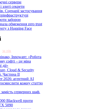
речні сервери
і злиті секрети
ів. Сценарії застосування
ерінфраструктурі
роти заборон
знала обмеження zero trust
енту з Hugging Face
і
за рік
нако, Innoware: «Робота
ому софті – це міна
 дії»
cture, Cloud & Security
. Частина ІІ
r 2026: агентний AI
еосмислити кожну статтю
 замість серверних шаф.
00 Blackwell проти
TX 5090