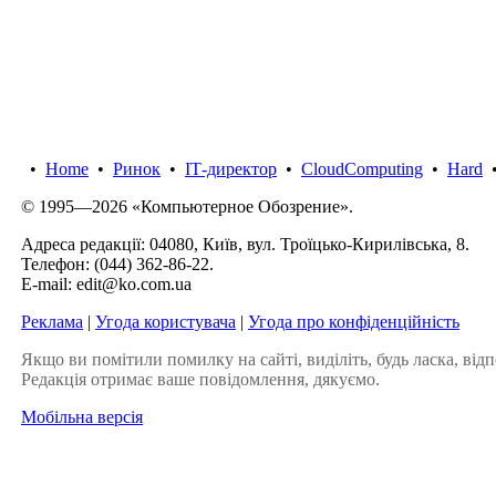
•
Home
•
Ринок
•
IТ-директор
•
CloudComputing
•
Hard
© 1995—2026 «Компьютерное Обозрение».
Адреса редакції: 04080, Київ, вул. Троїцько-Кирилівська, 8.
Телефон:
(044) 362-86-22
.
E-mail:
edit@ko.com.ua
Реклама
|
Угода користувача
|
Угода про конфіденційність
Якщо ви помітили помилку на сайті, виділіть, будь ласка, відп
Редакція отримає ваше повідомлення, дякуємо.
Мобільна версія