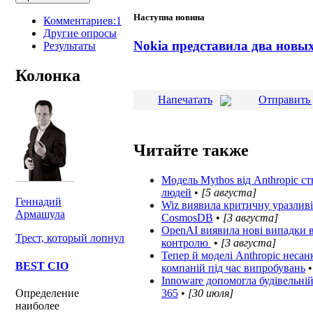
Наступна новина
Комментариев:1
Другие опросы
Nokia представила два новы
Результаты
Колонка
Напечатать
Отправить 
Читайте также
Модель Mythos від Anthropic с
людей
•
[5 августа]
Геннадий
Wiz виявила критичну уразливіс
Армашула
CosmosDB
•
[3 августа]
OpenAI виявила нові випадки в
Трест, который лопнул
контролю
•
[3 августа]
Тепер й моделі Anthropic неса
BEST CIO
компаній під час випробувань
Innoware допомогла будівельній
365
•
[30 июля]
Определение
наиболее