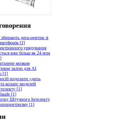
говорення
 збирають дата-центри зі
артфонів [2]
лектронного урядування
ється вже більш як 24 млн
]
атхнене мозком
ивне залізо для AI
 [1]
осіб подолати «дата-
 та колапс моделей
телекту [1]
laude [1]
витку Штучного Інтелекту
ропоцентризму [1]
ни