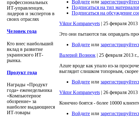
Войдите
или
зарегистрируйтес
профессиональных
Подписаться на тип материало
ИТ-управленцев,
Подписаться на обсуждение с
лидеров и экспертов в
своих отраслях
Viktor Kompaneyets
| 25 февраля 2013 г
Человек года
Это они пытаются так оправдать про
Кто внес наибольший
Войдите
или
зарегистрируйтес
вклад в развитие
украинского ИТ-
Валерий Вознюк
| 25 февраля 2013 г.,
рынка.
Azure вроде как упало из-за просроч
выглядит слишком топорным, скорее 
Продукт года
Войдите
или
зарегистрируйтес
Награды «Продукт
года» еженедельника
Viktor Kompaneyets
| 26 февраля 2013 г
«Компьютерное
обозрение» за
Конечно боятся - более 10000 клиент
наиболее выдающиеся
ИТ-товары
Войдите
или
зарегистрируйтес