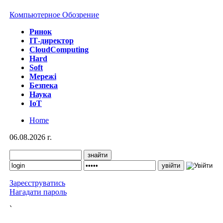
Компьютерное Обозрение
Ринок
IТ-директор
CloudComputing
Hard
Soft
Мережі
Безпека
Наука
IoT
Home
06.08.2026 г.
Зареєструватись
Нагадати пароль
`