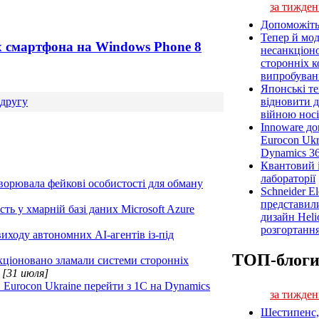
за тижден
Допоможіть
Тепер й мод
х смартфона на Windows Phone 8
несанкціон
сторонніх к
випробуван
Японські т
відновити 
другу
війною носі
Innoware до
Eurocon Ukr
Dynamics 3
Квантовий і
лабораторії
творювала фейкові особистості для обману
Schneider E
представил
ть у хмарній базі даних Microsoft Azure
дизайн Heli
розгортання
иходу автономних AI-агентів із-під
ТОП-блог
нкціоновано зламали системи сторонніх
•
[31 июля]
 Eurocon Ukraine перейти з 1С на Dynamics
за тижден
Шестипенс, 