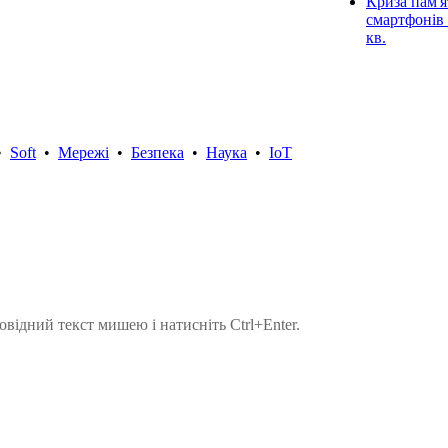
Криза пам'я
смартфонів 
кв.
•
Soft
•
Мережі
•
Безпека
•
Наука
•
IoT
овідний текст мишею і натисніть Ctrl+Enter.