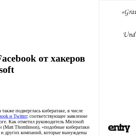
Facebook от хакеров
soft
а также подверглась кибератаке, в числе
book и Twitter
; соответствующее заявление
ге. Как отметил руководитель Microsoft
н (Matt Thomlinson), «подобные кибератаки
t и других компаний, которые вынуждены