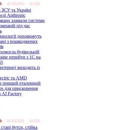
ь
за місяць
за рік
 ЗСУ та Україні
елі Anthropic
овано зламали системи
омпаній під час
ь
ехнології допоможуть
дані з пошкоджених
їв
помогла будівельній
aine перейти з 1С на
65
нтернет виходить із
lectric та AMD
и перший еталонний
os для прискорення
 AI Factory
и
ь
за місяць
за рік
старі бутси, стійка