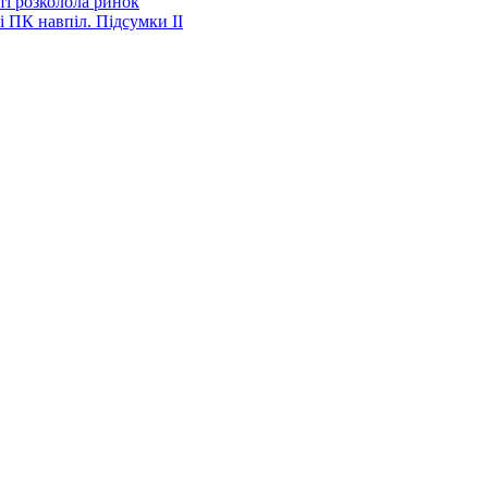
ті розколола ринок
і ПК навпіл. Підсумки ІІ