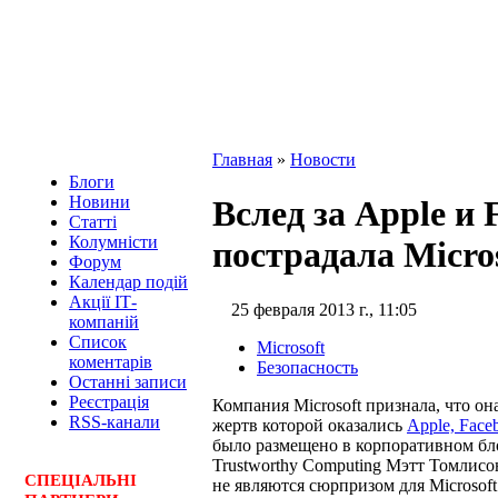
Главная
»
Новости
Блоги
Новини
Вслед за Apple и 
Статті
Колумністи
пострадала Micro
Форум
Календар подій
Акції ІТ-
25 февраля 2013 г., 11:05
компаній
Список
Microsoft
коментарів
Безопасность
Останні записи
Реєстрація
Компания Microsoft признала, что он
RSS-канали
жертв которой оказались
Apple, Face
было размещено в корпоративном бло
Trustworthy Computing Мэтт Томлисо
СПЕЦ
І
АЛЬНІ
не являются сюрпризом для Microsof