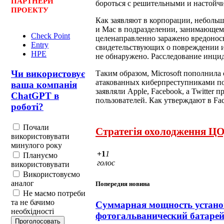
ПАРТНЕРИ
бороться с решительными и настой
ПРОЕКТУ
Как заявляют в корпорации, небольшо
и Mac в подразделении, занимающем
Check Point
целенаправленно заражено вредонос
Entry
свидетельствующих о повреждении 
HPE
не обнаружено. Расследование инцид
Чи використовує
Таким образом, Microsoft пополнила
атакованных киберпреступниками по
ваша компанія
заявляли Apple, Facebook, а Twitter 
ChatGPT в
пользователей. Как утверждают в Fa
роботі?
Почали
Стратегія охолодження ЦО
використовувати
минулого року
+1
1
Плануємо
голос
використовувати
Використовуємо
аналог
Попередня новина
Не маємо потреби
та не бачимо
Суммарная мощность установ
необхідності
фотогальванический батарей