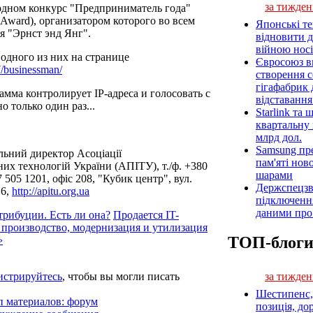
за тижден
дном конкурс "Предприниматель года"
r Award), организатором которого во всем
Японські т
я "Эрнст энд Янг".
відновити 
війною носі
одного из них на странице
Євросоюз ви
07/businessman/
створення 
гігафабрик
амма контролирует IP-адреса и голосовать с
відставанн
 только один раз...
Starlink та
квартальну 
млрд дол.
Samsung пр
льний директор Асоціації
пам'яті нов
их технологій України (АПІТУ), т./ф. +380
шарами
 505 1201, офіс 208, "Кубик центр", вул.
Держспецзв
16,
http://apitu.org.ua
підключенн
даними про 
трибуции. Есть ли она?
Продается IT-
 производство, модернизация и утилизация
ТОП-блог
›
истрируйтесь
, чтобы вы могли писать
за тижден
Шестипенс, 
п материалов: форум
позиція, до