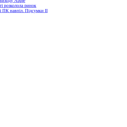
виходу Apple
ті розколола ринок
і ПК навпіл. Підсумки ІІ