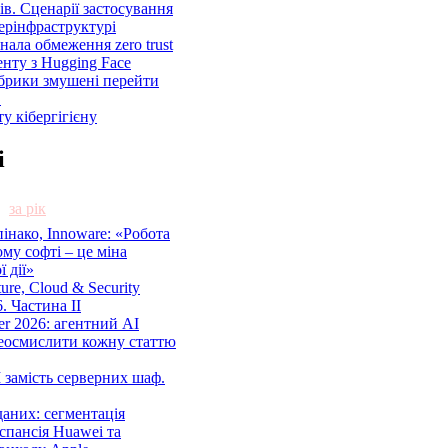
ів. Сценарії застосування
ерінфраструктурі
знала обмеження zero trust
енту з Hugging Face
брики змушені перейти
C
у кібергігієну
і
за рік
нако, Innoware: «Робота
ому софті – це міна
 дії»
cture, Cloud & Security
. Частина ІІ
r 2026: агентний AI
еосмислити кожну статтю
 замість серверних шаф.
аних: сегментація
спансія Huawei та