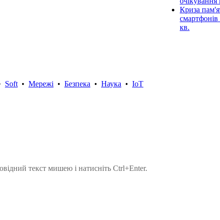
очікування 
Криза пам'я
смартфонів 
кв.
•
Soft
•
Мережі
•
Безпека
•
Наука
•
IoT
овідний текст мишею і натисніть Ctrl+Enter.