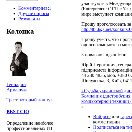
участвують в Междунаро
Комментариев:1
(Entrepreneur Of The Yea
Другие опросы
мире выступает компани
Результаты
Прошу проголосовать за 
http://lbi.liga.net/konkurs
Колонка
Прошу учесть, что прогр
одного компьютера можно
З повагою і вдячністю,
Юрій Пероганич, генера
підприємств інформаційн
44 230 4835, моб. +380 67
Шолуденка, 3, Київ, 041
Геннадий
Армашула
‹ Судьба украинской дис
Компания (дистрибуция,
Трест, который лопнул
компьютерной техники) 
»
BEST CIO
Войдите
или
зарег
комментарии
Определение наиболее
Подписаться на ти
профессиональных ИТ-