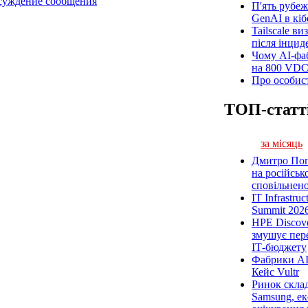
бсуждение сообщения
П'ять рубеж
GenAI в кіб
Tailscale ви
після інцид
Чому AI-фа
на 800 VD
Про особист
ТОП-статт
за місяць
Дмитро Попі
на російськ
сповільненої
IT Infrastru
Summit 2026
HPE Discove
змушує пер
ІТ-бюджету
Фабрики AI
Кейс Vultr
Ринок склад
Samsung, ек