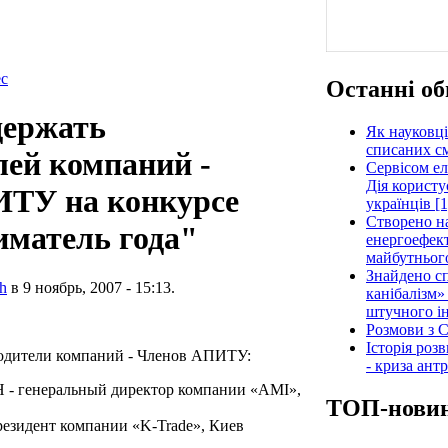
ес
Останні об
держать
Як науковці
списаних см
лей компаний -
Сервісом е
Дія користу
ТУ на конкурсе
українців [1
Створено н
матель года"
енергоефект
майбутнього
Знайдено сп
h
в 9 ноябрь, 2007 - 15:13.
канібалізм»
штучного ін
Розмови з C
Історія роз
одители компаний - Членов АПИТУ:
- криза ант
 генеральный директор компании «АМІ»,
ТОП-нови
зидент компании «K-Trade», Киев