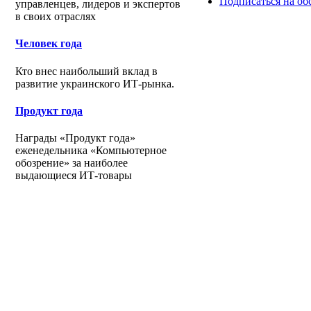
Подписаться на о
управленцев, лидеров и экспертов
в своих отраслях
Человек года
Кто внес наибольший вклад в
развитие украинского ИТ-рынка.
Продукт года
Награды «Продукт года»
еженедельника «Компьютерное
обозрение» за наиболее
выдающиеся ИТ-товары