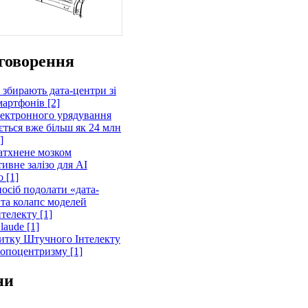
говорення
 збирають дата-центри зі
артфонів [2]
лектронного урядування
ється вже більш як 24 млн
]
атхнене мозком
ивне залізо для AI
 [1]
осіб подолати «дата-
 та колапс моделей
телекту [1]
laude [1]
витку Штучного Інтелекту
ропоцентризму [1]
ни