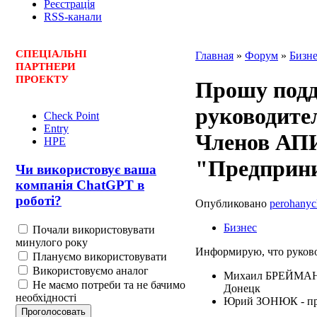
Реєстрація
RSS-канали
СПЕЦ
І
АЛЬНІ
Главная
»
Форум
»
Бизн
ПАРТНЕРИ
ПРОЕКТУ
Прошу под
руководите
Check Point
Entry
Членов АПИ
HPE
"Предприни
Чи використовує ваша
компанія ChatGPT в
роботі?
Опубликовано
perohanyc
Бизнес
Почали використовувати
минулого року
Информирую, что руков
Плануємо використовувати
Використовуємо аналог
Михаил БРЕЙМАН -
Не маємо потреби та не бачимо
Донецк
необхідності
Юрий ЗОНЮК - пре