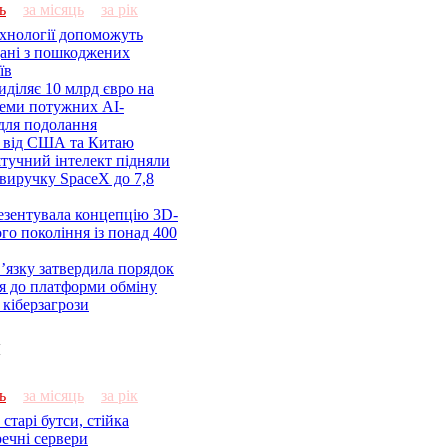
ь
за місяць
за рік
ехнології допоможуть
дані з пошкоджених
їв
діляє 10 млрд євро на
семи потужних AI-
 для подолання
я від США та Китаю
 штучний інтелект підняли
виручку SpaceX до 7,8
езентувала концепцію 3D-
ого покоління із понад 400
’язку затвердила порядок
я до платформи обміну
кіберзагрози
и
ь
за місяць
за рік
старі бутси, стійка
речні сервери