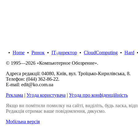
•
Home
•
Ринок
•
IТ-директор
•
CloudComputing
•
Hard
© 1995—2026 «Компьютерное Обозрение».
Адреса редакції: 04080, Київ, вул. Троїцько-Кирилівська, 8.
Телефон:
(044) 362-86-22
.
E-mail:
edit@ko.com.ua
Реклама
|
Угода користувача
|
Угода про конфіденційність
Якщо ви помітили помилку на сайті, виділіть, будь ласка, відп
Редакція отримає ваше повідомлення, дякуємо.
Мобільна версія