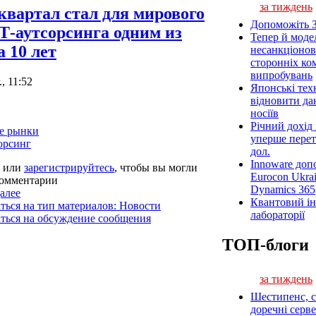
за тиждень
вартал стал для мирового
Допоможіть З
-аутсорсинга одним из
Тепер й модел
а 10 лет
несанкціонов
сторонніх ком
випробувань
., 11:52
Японські тех
відновити да
носіїв
Річний дохід
е рынки
уперше перет
орсинг
дол.
Innoware доп
или
зарегистрируйтесь
, чтобы вы могли
Eurocon Ukra
комментарии
Dynamics 365
алее
Квантовий ін
ться на тип материалов: Новости
лабораторії
ться на обсуждение сообщения
ТОП-блоги
за тиждень
Шестипенс, ст
доречні серв