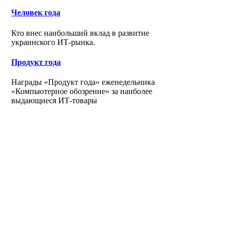
Человек года
Кто внес наибольший вклад в развитие
украинского ИТ-рынка.
Продукт года
Награды «Продукт года» еженедельника
«Компьютерное обозрение» за наиболее
выдающиеся ИТ-товары