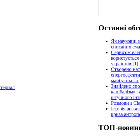
Останні об
Як науковці 
списаних сма
Сервісом еле
користується
українців [1]
Створено нат
енергоефекти
майбутнього 
Знайдено спо
канібалізм» 
штучного інт
Розмови з Cla
Історія розв
криза антроп
и
ТОП-новин