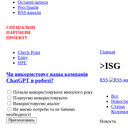
Останні записи
Реєстрація
RSS-канали
СПЕЦ
І
АЛЬНІ
ПАРТНЕРИ
ПРОЕКТУ
Главная
Check Point
Entry
HPE
>
ISG
Чи використовує ваша компанія
RSS
ChatGPT в роботі?
Почали використовувати минулого року
Все
Плануємо використовувати
Новости
Використовуємо аналог
Статьи
Не маємо потреби та не бачимо
Колонк
необхідності
Новость