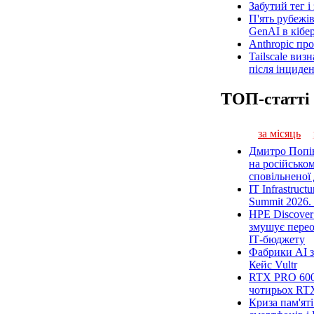
Забутий тег і
П'ять рубежів
GenAI в кібе
Anthropic пр
Tailscale виз
після інциден
ТОП-статті
за місяць
Дмитро Попін
на російськом
сповільненої 
IT Infrastruct
Summit 2026. 
HPE Discover
змушує пере
ІТ-бюджету
Фабрики AI з
Кейс Vultr
RTX PRO 6000
чотирьох RT
Криза пам'ят