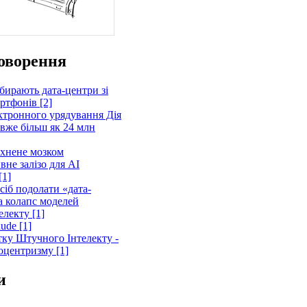
говорення
збирають дата-центри зі
ртфонів [2]
ктронного урядування Дія
 вже більш як 24 млн
хнене мозком
вне залізо для AI
[1]
сіб подолати «дата-
та колапс моделей
електу [1]
ude [1]
итку Штучного Інтелекту -
оцентризму [1]
и