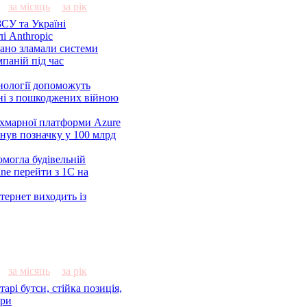
за місяць
за рік
СУ та Україні
і Anthropic
ано зламали системи
паній під час
нології допоможуть
ні з пошкоджених війною
 хмарної платформи Azure
нув позначку у 100 млрд
омогла будівельній
ine перейти з 1С на
тернет виходить із
за місяць
за рік
арі бутси, стійка позиція,
ери