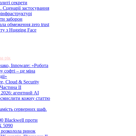
 злиті секрети
. Сценарії застосування
рінфраструктурі
оти заборон
нала обмеження zero trust
ту з Hugging Face
за рік
ако, Innoware: «Робота
у софті – це міна
дії»
ure, Cloud & Security
Частина ІІ
 2026: агентний AI
осмислити кожну статтю
амість серверних шаф.
 Blackwell проти
X 5090
і розколола ринок