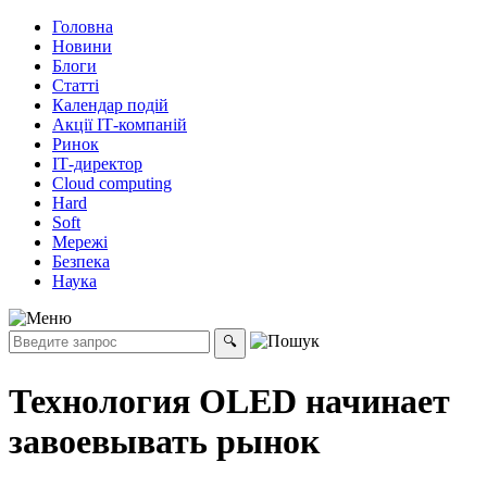
Головна
Новини
Блоги
Статті
Календар подій
Акції ІТ-компаній
Ринок
ІТ-директор
Cloud computing
Hard
Soft
Мережі
Безпека
Наука
Технология OLED начинает
завоевывать рынок