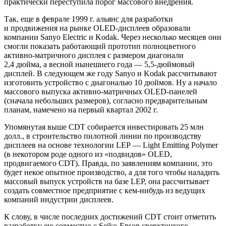
практически переступила порог массового внедрения.
Так, еще в феврале 1999 г. альянс для разработки
и продвижения на рынке OLED-дисплеев образовали
компании Sanyo Electric и Kodak. Через несколько месяцев они
смогли показать работающий прототип полноцветного
активно-матричного дисплея с размером диагонали
2,4 дюйма, а весной нынешнего года — 5,5-дюймовый
дисплей. В следующем же году Sanyo и Kodak рассчитывают
изготовить устройство с диагональю 10 дюймов. Ну а начало
массового выпуска активно-матричных OLED-панелей
(сначала небольших размеров), согласно предварительным
планам, намечено на первый квартал 2002 г.
Упомянутая выше CDT собирается инвестировать 25 млн
долл., в строительство пилотной линии по производству
дисплеев на основе технологии LEP — Light Emitting Polymer
(в некотором роде одного из «подвидов» OLED,
продвигаемого CDT). Правда, по заявлениям компании, это
будет некое опытное производство, а для того чтобы наладить
массовый выпуск устройств на базе LEP, она рассчитывает
создать совместное предприятие с кем-нибудь из ведущих
компаний индустрии дисплеев.
К слову, в числе последних достижений CDT стоит отметить
разработку ею совместно с Seiko-Epson сверхтонкого