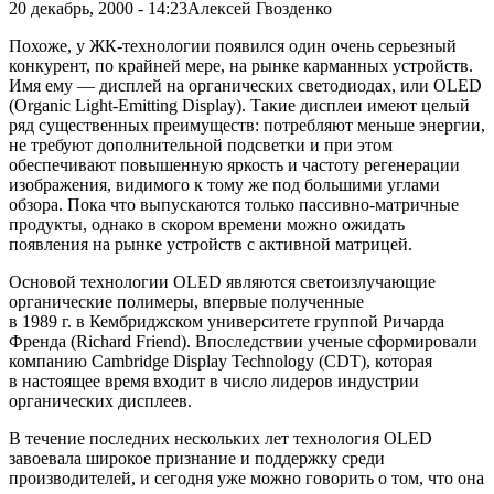
20 декабрь, 2000 - 14:23
Алексей Гвозденко
Похоже, у ЖК-технологии появился один очень серьезный
конкурент, по крайней мере, на рынке карманных устройств.
Имя ему — дисплей на органических светодиодах, или OLED
(Organic Light-Emitting Display). Такие дисплеи имеют целый
ряд существенных преимуществ: потребляют меньше энергии,
не требуют дополнительной подсветки и при этом
обеспечивают повышенную яркость и частоту регенерации
изображения, видимого к тому же под большими углами
обзора. Пока что выпускаются только пассивно-матричные
продукты, однако в скором времени можно ожидать
появления на рынке устройств с активной матрицей.
Основой технологии OLED являются светоизлучающие
органические полимеры, впервые полученные
в 1989 г. в Кембриджском университете группой Ричарда
Френда (Richard Friend). Впоследствии ученые сформировали
компанию Cambridge Display Technology (CDT), которая
в настоящее время входит в число лидеров индустрии
органических дисплеев.
В течение последних нескольких лет технология OLED
завоевала широкое признание и поддержку среди
производителей, и сегодня уже можно говорить о том, что она