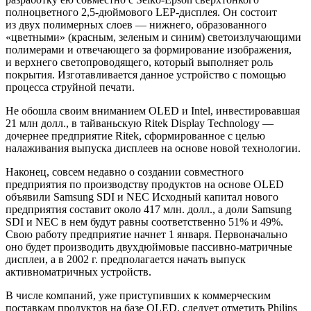
полноцветного 2,5-дюймового LEP-дисплея. Он состоит
из двух полимерных слоев — нижнего, образованного
«цветными» (красным, зеленым и синим) светоизлучающими
полимерами и отвечающего за формирование изображения,
и верхнего светопроводящего, который выполняет роль
покрытия. Изготавливается данное устройство с помощью
процесса струйной печати.
Не обошла своим вниманием OLED и Intel, инвестировавшая
21 млн долл., в тайваньскую Ritek Display Technology —
дочернее предприятие Ritek, сформированное с целью
налаживания выпуска дисплеев на основе новой технологии.
Наконец, совсем недавно о создании совместного
предприятия по производству продуктов на основе OLED
объявили Samsung SDI и NEC Исходный капитал нового
предприятия составит около 417 млн. долл., а доли Samsung
SDI и NEC в нем будут равны соответственно 51% и 49%.
Свою работу предприятие начнет 1 января. Первоначально
оно будет производить двухдюймовые пассивно-матричные
дисплеи, а в 2002 г. предполагается начать выпуск
активноматричных устройств.
В числе компаний, уже приступивших к коммерческим
поставкам продуктов на базе OLED, следует отметить Philips