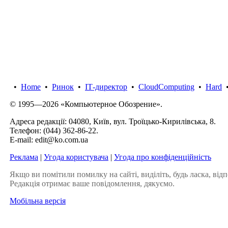
•
Home
•
Ринок
•
IТ-директор
•
CloudComputing
•
Hard
© 1995—2026 «Компьютерное Обозрение».
Адреса редакції: 04080, Київ, вул. Троїцько-Кирилівська, 8.
Телефон:
(044) 362-86-22
.
E-mail:
edit@ko.com.ua
Реклама
|
Угода користувача
|
Угода про конфіденційність
Якщо ви помітили помилку на сайті, виділіть, будь ласка, відп
Редакція отримає ваше повідомлення, дякуємо.
Мобільна версія