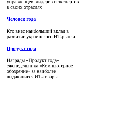
управленцев, лидеров и экспертов
в своих отраслях
Человек года
Кто внес наибольший вклад в
развитие украинского ИТ-рынка.
Продукт года
Награды «Продукт года»
еженедельника «Компьютерное
обозрение» за наиболее
выдающиеся ИТ-товары