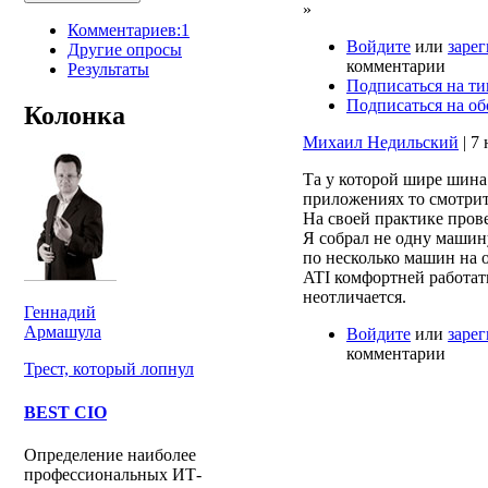
»
Комментариев:1
Войдите
или
заре
Другие опросы
комментарии
Результаты
Подписаться на ти
Подписаться на о
Колонка
Михаил Недильский
| 7 
Та у которой шире шина 
приложениях то смотрит
На своей практике пров
Я собрал не одну машину
по несколько машин на 
ATI комфортней работать
неотличается.
Геннадий
Армашула
Войдите
или
заре
комментарии
Трест, который лопнул
BEST CIO
Определение наиболее
профессиональных ИТ-