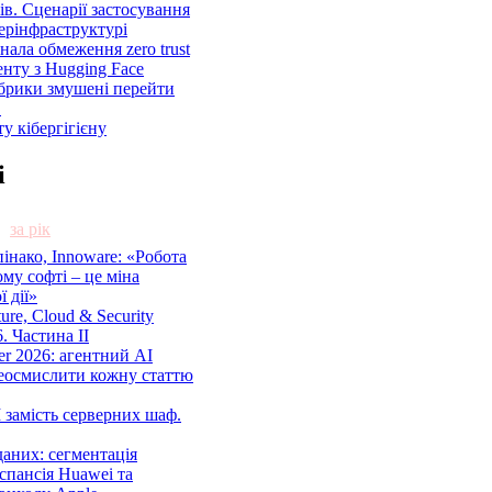
ів. Сценарії застосування
ерінфраструктурі
знала обмеження zero trust
енту з Hugging Face
брики змушені перейти
C
у кібергігієну
і
за рік
нако, Innoware: «Робота
ому софті – це міна
 дії»
cture, Cloud & Security
. Частина ІІ
r 2026: агентний AI
еосмислити кожну статтю
 замість серверних шаф.
аних: сегментація
спансія Huawei та