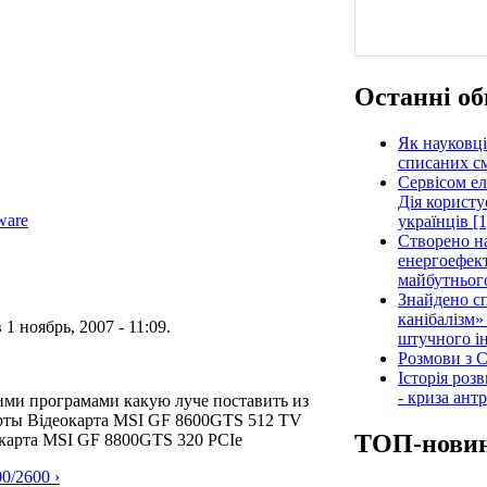
Останні об
Як науковці
списаних см
Сервісом е
Дія користу
ware
українців [1
Створено н
енергоефект
майбутнього
Знайдено сп
канібалізм»
 1 ноябрь, 2007 - 11:09.
штучного ін
Розмови з C
Історія роз
- криза ант
ими програмами какую луче поставить из
рты Відеокарта MSI GF 8600GTS 512 TV
ТОП-нови
окарта MSI GF 8800GTS 320 PCIe
0/2600 ›