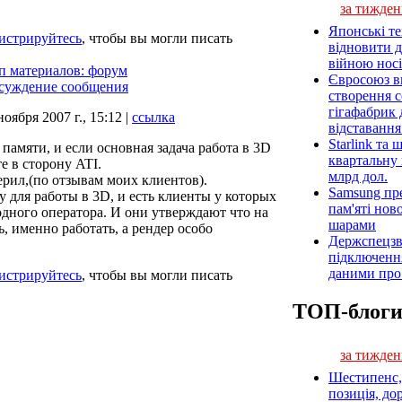
за тижден
Японські т
гистрируйтесь
, чтобы вы могли писать
відновити 
війною носі
п материалов: форум
Євросоюз ви
бсуждение сообщения
створення 
гігафабрик
ноября 2007 г., 15:12 |
ссылка
відставанн
Starlink та
памяти, и если основная задача работа в 3D
квартальну 
е в сторону ATI.
млрд дол.
ерил,(по отзывам моих клиентов).
Samsung пр
 для работы в 3D, и есть клиенты у которых
пам'яті нов
одного оператора. И они утверждают что на
шарами
, именно работать, а рендер особо
Держспецзв
підключенн
даними про 
гистрируйтесь
, чтобы вы могли писать
ТОП-блог
за тижден
Шестипенс, 
позиція, до