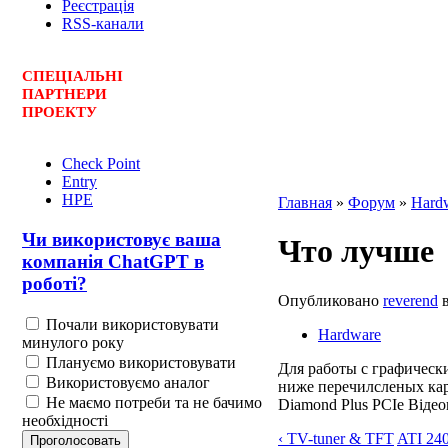
Реєстрація
RSS-канали
СПЕЦ
І
АЛЬНІ
ПАРТНЕРИ
ПРОЕКТУ
Check Point
Entry
HPE
Главная
»
Форум
»
Hard
Чи використовує ваша
Что лучше
компанія ChatGPT в
роботі?
Опубликовано
reverend
в
Почали використовувати
Hardware
минулого року
Плануємо використовувати
Для работы с графическ
Використовуємо аналог
ниже перечилсленых ка
Не маємо потреби та не бачимо
Diamond Plus PCIe Віде
необхідності
‹ TV-tuner & TFT
ATI 240