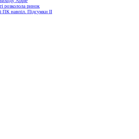
виходу Apple
ті розколола ринок
і ПК навпіл. Підсумки ІІ