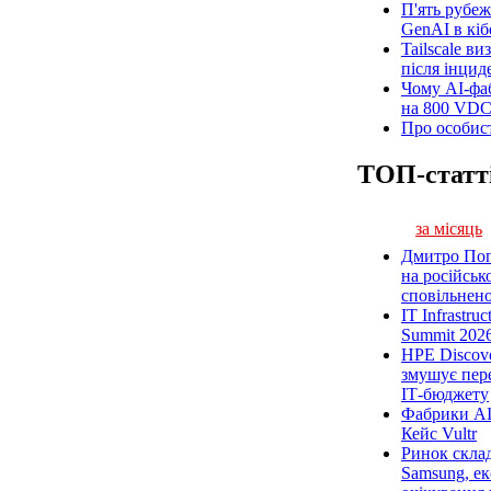
П'ять рубеж
GenAI в кіб
Tailscale ви
після інцид
Чому AI-фа
на 800 VD
Про особист
ТОП-статт
за місяць
Дмитро Попі
на російськ
сповільненої
IT Infrastru
Summit 2026
HPE Discove
змушує пер
ІТ-бюджету
Фабрики AI
Кейс Vultr
Ринок склад
Samsung, ек