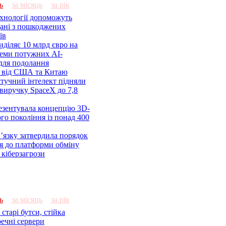
ь
за місяць
за рік
ехнології допоможуть
дані з пошкоджених
їв
діляє 10 млрд євро на
семи потужних AI-
 для подолання
я від США та Китаю
 штучний інтелект підняли
виручку SpaceX до 7,8
езентувала концепцію 3D-
ого покоління із понад 400
’язку затвердила порядок
я до платформи обміну
кіберзагрози
и
ь
за місяць
за рік
старі бутси, стійка
речні сервери