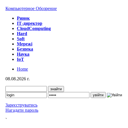
Компьютерное Обозрение
Ринок
IТ-директор
CloudComputing
Hard
Soft
Мережі
Безпека
Наука
IoT
Home
08.08.2026 г.
Зареєструватись
Нагадати пароль
`