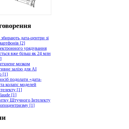
говорення
 збирають дата-центри зі
артфонів [2]
лектронного урядування
ється вже більш як 24 млн
]
атхнене мозком
ивне залізо для AI
 [1]
осіб подолати «дата-
 та колапс моделей
телекту [1]
laude [1]
витку Штучного Інтелекту
ропоцентризму [1]
ни