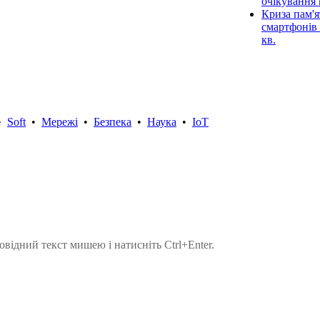
очікування 
Криза пам'я
смартфонів 
кв.
•
Soft
•
Мережі
•
Безпека
•
Наука
•
IoT
овідний текст мишею і натисніть Ctrl+Enter.