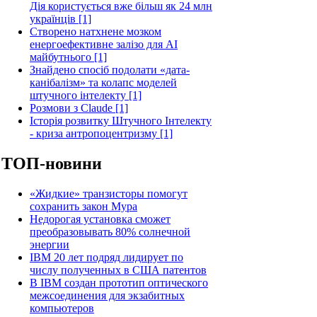
Дія користується вже більш як 24 млн
українців [1]
Створено натхнене мозком
енергоефективне залізо для AI
майбутнього [1]
Знайдено спосіб подолати «дата-
канібалізм» та колапс моделей
штучного інтелекту [1]
Розмови з Claude [1]
Історія розвитку Штучного Інтелекту
- криза антропоцентризму [1]
ТОП-новини
«Жидкие» транзисторы помогут
сохранить закон Мура
Недорогая установка сможет
преобразовывать 80% солнечной
энергии
IBM 20 лет подряд лидирует по
числу полученных в США патентов
В IBM создан прототип оптического
межсоединения для экзабитных
компьютеров