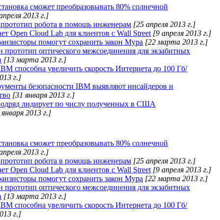
становка сможет преобразовывать 80% солнечной
апреля 2013 г.]
 прототип робота в помощь инженерам
[25 апреля 2013 г.]
т Open Cloud Lab для клиентов с Wall Street
[9 апреля 2013 г.]
анзисторы помогут сохранить закон Мура
[22 марта 2013 г.]
н прототип оптического межсоединения для экзабитных
в
[13 марта 2013 г.]
IBM способна увеличить скорость Интернета до 100 Гб/
013 г.]
ументы безопасности IBM выявляют инсайдеров и
тво
[31 января 2013 г.]
подряд лидирует по числу полученных в США
 января 2013 г.]
становка сможет преобразовывать 80% солнечной
апреля 2013 г.]
 прототип робота в помощь инженерам
[25 апреля 2013 г.]
т Open Cloud Lab для клиентов с Wall Street
[9 апреля 2013 г.]
анзисторы помогут сохранить закон Мура
[22 марта 2013 г.]
н прототип оптического межсоединения для экзабитных
в
[13 марта 2013 г.]
IBM способна увеличить скорость Интернета до 100 Гб/
013 г.]