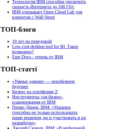
Технология IBM способна увеличить
скорость Интернета до 100 Гб/с
IBM открывает Open Cloud Lab для
клиентов с Wall Street
ТОП-блоги
19 лет на передовой
Low-cost desktop tool for BI. Такое
возможно?
Еще Docs - теперь от IBM
ТОП-статті
«Умные здания» — неизбежное
будущее
Бизнес на платформе Z
Инструменты для бизнес-
планирования от IBM
Пенко Динев, IBM: «Украина
способна не только ­использовать
наши решения, но и участвовать в их
разработке»
Джозеф Скокич, IBM: «В мобильной