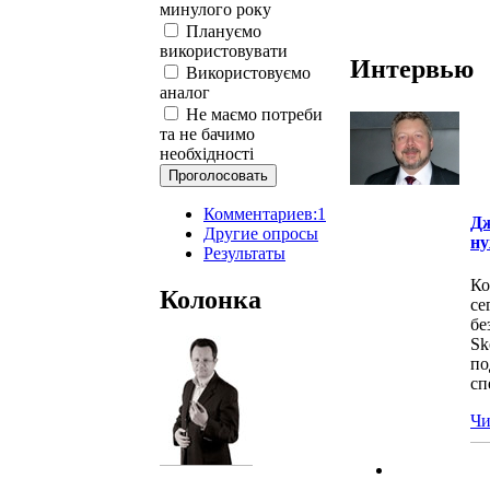
минулого року
Плануємо
використовувати
Интервью
Використовуємо
аналог
Не маємо потреби
та не бачимо
необхідності
Комментариев:1
Дж
Другие опросы
ну
Результаты
Ко
Колонка
се
бе
Sk
по
сп
Чи