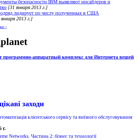
ументы безопасности IBM выявляют инсайдеров и
тво
[31 января 2013 г.]
подряд лидирует по числу полученных в США
 января 2013 г.]
ки >
planet
т программно-аппаратный комплекс для Интернета вещей
цікаві заходи
томатизація клієнтського сервісу та виїзного обслуговування
 г.
me Networks. Частина 2: бізнес та технології