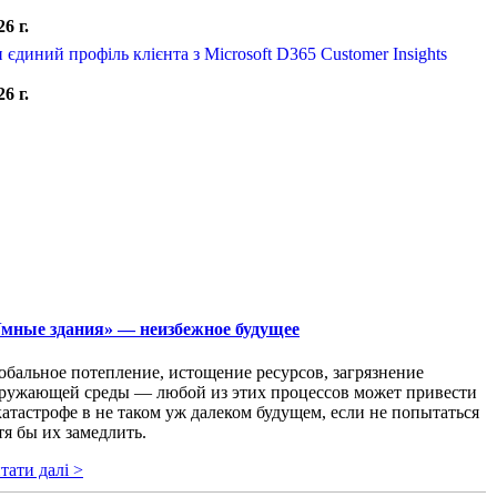
6 г.
 єдиний профіль клієнта з Microsoft D365 Customer Insights
6 г.
мные здания» — неизбежное будущее
обальное потепление, истощение ресурсов, загрязнение
ружающей среды — любой из этих процессов может привести
катастрофе в не таком уж далеком будущем, если не попытаться
тя бы их замедлить.
тати далі >