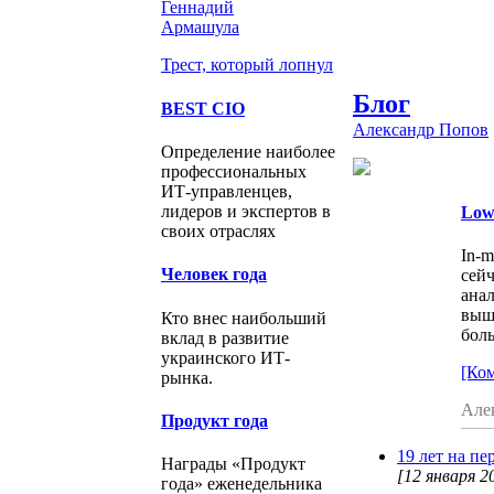
Геннадий
Армашула
Трест, который лопнул
Блог
BEST CIO
Александр Попов
Определение наиболее
профессиональных
ИТ-управленцев,
лидеров и экспертов в
Low-
своих отраслях
In-m
Человек года
сейч
анал
выш
Кто внес наибольший
бол
вклад в развитие
украинского ИТ-
[Ком
рынка.
Але
Продукт года
19 лет на пе
Награды «Продукт
[12 января 20
года» еженедельника