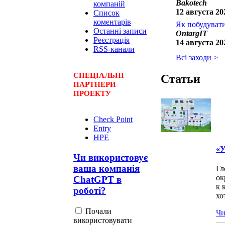
Bakotech
компаній
12 августа 202
Список
коментарів
Як побудувати
Останні записи
OntargIT
Реєстрація
14 августа 202
RSS-канали
Всі заходи >
СПЕЦ
І
АЛЬНІ
Статьи
ПАРТНЕРИ
ПРОЕКТУ
Check Point
Entry
HPE
«У
Чи використовує
ваша компанія
Гл
ок
ChatGPT в
к 
роботі?
хо
Почали
Чи
використовувати