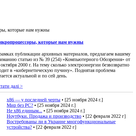
кропроцессоры, которые нам нужны
рамках публикации архивных материалов, предлагаем вашему
иманию статью из № 39 (254) «Компьютерного Обозрения» от
 октября 2000 г. На тему сколько электроэнергии безвозвратно
одит в «кибернетическую пучину». Поднятая проблема
тается актуальной и по сей день.
тати далі >
x86 — у последней черты
• [25 ноября 2024 г.]
Мир без PC?
• [25 ноября 2024 г.]
Не х86 единым...
• [25 ноября 2024 г.]
Ноутбуки. Продажа и производство
• [22 февраля 2022 г]
Востребованы ли в Украине многофункциональные
устройства?
• [22 февраля 2022 г]