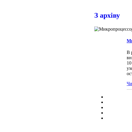
З архіву
Ми
В 
вн
10
ух
ос
Чи