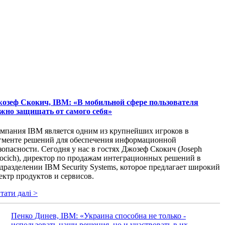
озеф Скокич, IBM: «В мобильной сфере пользователя
жно защищать от самого себя»
мпания IBM является одним из крупнейших игроков в
гменте решений для обеспечения информационной
зопасности. Сегодня у нас в гостях Джозеф Скокич (Joseph
ocich), директор по продажам интеграционных решений в
дразделении IBM Security Systems, которое предлагает широкий
ектр продуктов и сервисов.
тати далі >
Пенко Динев, IBM: «Украина способна не только ­
использовать наши решения, но и участвовать в их