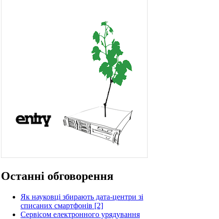
Останні обговорення
Як науковці збирають дата-центри зі
списаних смартфонів [2]
Сервісом електронного урядування