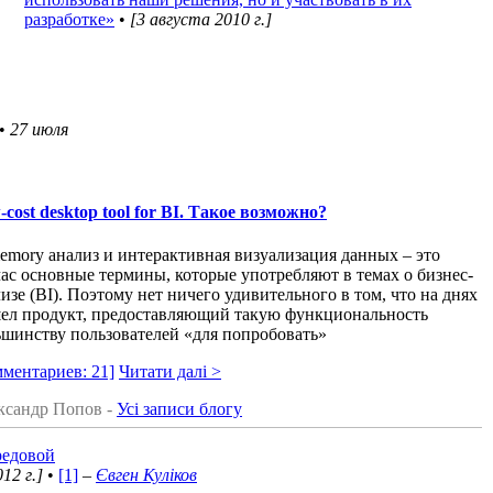
разработке»
•
[3 августа 2010 г.]
•
27 июля
cost desktop tool for BI. Такое возможно?
emory анализ и интерактивная визуализация данных – это
ас основные термины, которые употребляют в темах о бизнес-
изе (BI). Поэтому нет ничего удивительного в том, что на днях
ел продукт, предоставляющий такую функциональность
ьшинству пользователей «для попробовать»
ментариев: 21]
Читати далі >
ксандр Попов -
Усі записи блогу
редовой
12 г.]
•
[1]
–
Євген Куліков