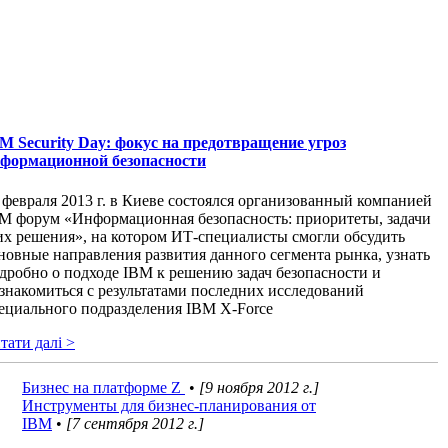
M Security Day: фокус на предотвращение угроз
формационной безопасности
 февраля 2013 г. в Киеве состоялся организованный компанией
M форум «Информационная безопасность: приоритеты, задачи
их решения», на котором ИТ-специалисты смогли обсудить
новные направления развития данного сегмента рынка, узнать
дробно о подходе IBM к решению задач безопасности и
знакомиться с результатами последних исследований
ециального подразделения IBM X-Force
тати далі >
Бизнес на платформе Z
•
[9 ноября 2012 г.]
Инструменты для бизнес-планирования от
IBM
•
[7 сентября 2012 г.]