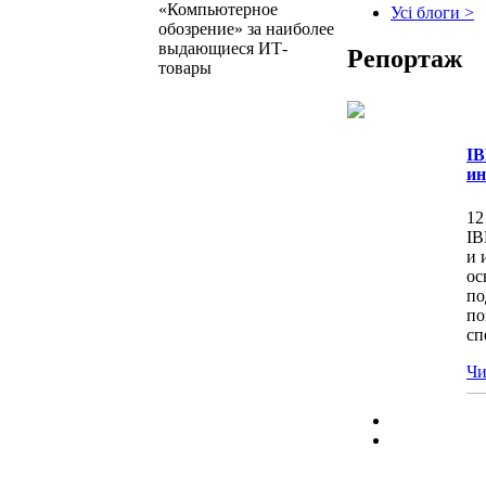
«Компьютерное
Усі блоги >
обозрение» за наиболее
выдающиеся ИТ-
Репортаж
товары
IB
ин
12
IB
и 
ос
по
по
сп
Чи