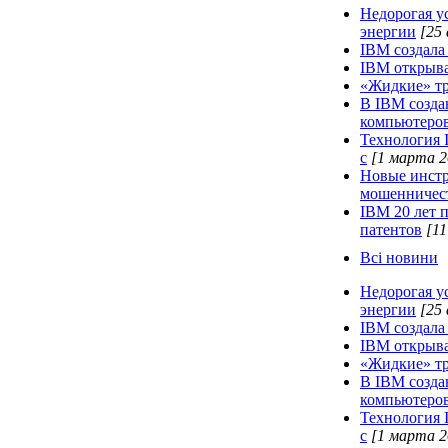
Недорогая у
энергии
[25 
IBM создала
IBM открывае
«Жидкие» тр
В IBM созда
компьютеро
Технология 
с
[1 марта 2
Новые инстр
мошенничес
IBM 20 лет 
патентов
[11
Всі новини
Недорогая у
энергии
[25 
IBM создала
IBM открывае
«Жидкие» тр
В IBM созда
компьютеро
Технология 
с
[1 марта 2