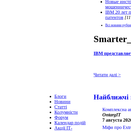
Новые инстр
мошенничес
IBM 20 лет 
патентов
[11
Всі новини рубри
Smarter_
IBM представляе
Читати далі >
Найближчі 
Блоги
Новини
Статті
Комплексна ав
Колумністи
OntargIT
Форум
7 августа 2026
Календар подій
Міфи про Extre
Акції ІТ-