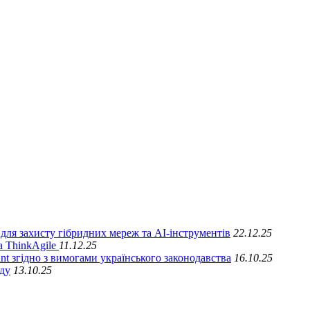
для захисту гібридних мереж та АІ-інструментів
22.12.25
а ThinkAgile
11.12.25
nt згідно з вимогами українського законодавства
16.10.25
ду
13.10.25