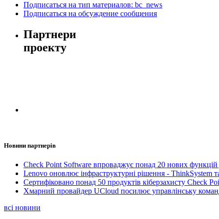
Подписаться на тип материалов: bc_news
Подписаться на обсуждение сообщения
Партнери
проекту
Новини партнерів
Check Point Software впроваджує понад 20 нових функцій 
Lenovo оновлює інфраструктурні рішення - ThinkSystem т
Сертифіковано понад 50 продуктів кіберзахисту Check Poi
Хмарний провайдер UCloud посилює управлінську коман
всі новини