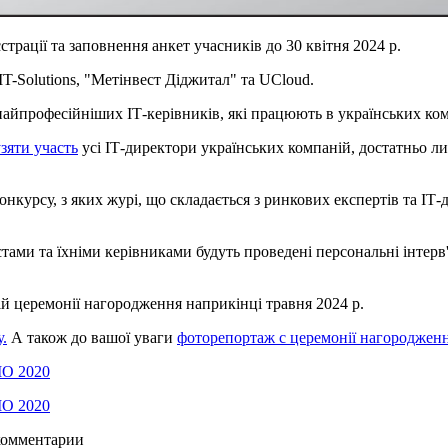
рації та заповнення анкет учасників до 30 квітня 2024 р.
T-Solutions, "Метінвест Діджитал" та UCloud.
йпрофесійніших ІТ-керівників, які працюють в українських компа
узяти участь
усі ІТ-директори українських компаній, достатньо л
нкурсу, з яких журі, що складається з ринкових експертів та ІТ-д
стами та їхніми керівниками будуть проведені персональні інтерв
й церемонії нагородження наприкінці травня 2024 р.
.
А також до вашої уваги
фоторепортаж с церемонії нагороджен
 комментарии