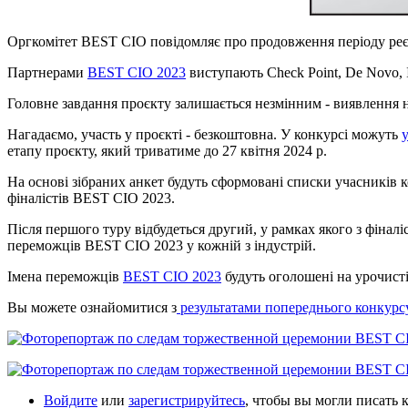
Оргкомітет BEST CIO повідомляє про продовження періоду реєст
Партнерами
BEST CIO 2023
виступають Check Point, De Novo, I
Головне завдання проєкту залишається незмінним - виявлення на
Нагадаємо, участь у проєкті - безкоштовна. У конкурсі можуть
етапу проєкту, який триватиме до 27 квітня 2024 р.
На основі зібраних анкет будуть сформовані списки учасників ко
фіналістів BEST CIO 2023.
Після першого туру відбудеться другий, у рамках якого з фіналі
переможців BEST CIO 2023 у кожній з індустрій.
Імена переможців
BEST CIO 2023
будуть оголошені на урочисті
Вы можете ознайомитися з
результатами попереднього конкурсу
Войдите
или
зарегистрируйтесь
, чтобы вы могли писать