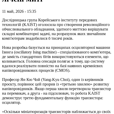
11 май, 2026 - 15:35
Дослідницька група Корейського інституту передових
технологій (KAIST) оголосила про створення революційного
обчислювального обладнання, здатного миттєво вирішувати
складні комбінаторні задачі, на розрахунок яких звичайним
комп'ютерам знадобилися б тисячі років.
Нова розробка базується на принципах осциляторної машини
Ізинга (oscillatory Ising machine) - спеціалізованого комп'ютера,
де замість стандартних бітів використовуються елементи, що
коливаються. Головна сенсація полягає в тому, що систему
вдалося реалізувати повністю на базі наявних кремнієвих
напівпровідникових процесів (CMOS).
Професор Ян Кю Чой (Yang-Kyu Choi), один із керівників
проєкту, порівнює цей прорив із «третьою хвилею» розвитку
напівпровідників. Якщо перша хвиля перетворила транзистор
на перемикач, а друга - на підсилювач, то робота KAIST
демонструє третю фундаментальну функцію транзистора:
осцилятор.
«Оскільки мініатюризація транзисторів наближається до своїх