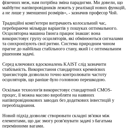
фізичних меж, нам потрібна зміна парадигми. Ми довели, що
майбутнє напівпровідників лежить у реалізації нових функцій,
а не лише у зменшенні розмірів», - зазначив професор Чой.
Традиційні комп'ютери витрачають колосальний час,
перебираючи мільярди варіантів у пошуках оптимального.
Осциляторна машина Ізинга працює інакше: вона
використовує групу осциляторів, які обмінюються сигналами
та синхронізують свої ритми. Система природним чином
прагне до найбільш стабільного стану, який і є оптимальним
рішенням задачі.
Серед ключових вдосконалень KAIST слід зазначити
стабільність. Використання стандартних кремнієвих
транзисторів дозволило точно контролювати частоту
осциляторів, що раніше було головною перешкодою.
Оскільки технологія використовує стандартний CMOS-
процес, її можна масово виробляти на наявних
напівпровідникових заводах без додаткових інвестицій у
переобладнання.
Новий підхід дозволяє створювати складні зв'язки між
елементами, що дає змогу розв'язувати задачі з багатьма
перемінними вагами.