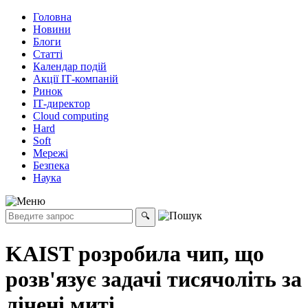
Головна
Новини
Блоги
Статті
Календар подій
Акції ІТ-компаній
Ринок
ІТ-директор
Cloud computing
Hard
Soft
Мережі
Безпека
Наука
KAIST розробила чип, що
розв'язує задачі тисячоліть за
лічені миті