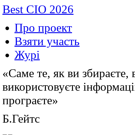
Best CIO 2026
Про проект
Взяти участь
Журі
«Саме те, як ви збираєте,
використовуєте інформаці
програєте»
Б.Гейтс