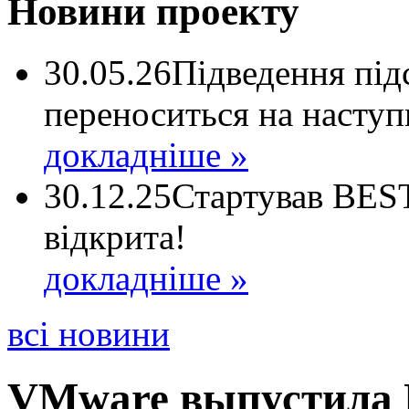
Новини проекту
30.05.26
Підведення пі
переноситься на наступ
докладніше »
30.12.25
Стартував BEST
відкрита!
докладніше »
всі новини
VMware выпустила 