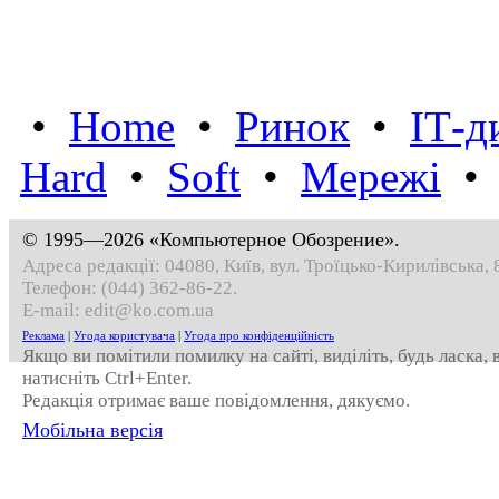
•
Home
•
Ринок
•
IТ-д
Hard
•
Soft
•
Мережі
© 1995—2026 «Компьютерное Обозрение».
Адреса редакції: 04080, Київ, вул. Троїцько-Кирилівська, 
Телефон:
(044) 362-86-22
.
E-mail:
edit@ko.com.ua
Реклама
|
Угода користувача
|
Угода про конфіденційність
Якщо ви помітили помилку на сайті, виділіть, будь ласка,
натисніть Ctrl+Enter.
Редакція отримає ваше повідомлення, дякуємо.
Мобільна версія