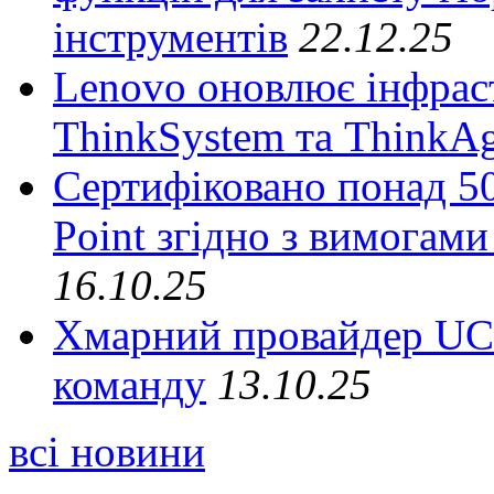
інструментів
22.12.25
Lenovo оновлює інфрас
ThinkSystem та ThinkA
Сертифіковано понад 50
Point згідно з вимогами
16.10.25
Хмарний провайдер UCl
команду
13.10.25
всі новини