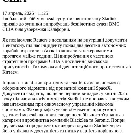
17 апрель, 2026 - 11:25
Глобальний збій у мережі супутникового зв'язку Starlink
призвів до зупинки випробувань безпілотних суден ВМС
США біля узбережжя Каліфорнії.
Як повідомляє Reuters з посиланням на внутрішні документи
Пентагону, під час інциденту понад два десятки автономних
кораблів втратили зв'язок і залишалися некерованими
протягом майже години. Ці випробування є частиною
стратегічної програми США з посилення військової
присутності в Тихому океані для потенційного протистояння з
Китаєм.
Інцидент висвітлив критичну залежність американського
оборонного відомства від приватної компанії SpaceX.
Документи свідчать, що це не перший випадок: у квітні 2025
року під час аналогічних тестів Starlink не впорався з високим
навантаженням при одночасному управлінні кількома
системами. Фахівці зафіксували обмеження пропускної
здатності мережі, що призвело до нестабільного з'єднання з
катерами виробництва компаній BlackSea та Saronic. Попри
це, військові продовжують використовувати Starlink через
його унікальну доступність та низьку вартість порівняно з