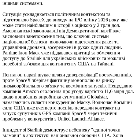
іншими системами.
Ситуація ускладнюється політичним контекстом та
підготовкою SpaceX до виходу на IPO влітку 2026 року, яке
може стати найбільшим в історії з оцінкою у 2 трлн дол.
Американські законодавці від Демократичної партії вже
висловили занепокоєння тим, що ключові системи
національної безпеки, включаючи відстеження ракет та
управління дронами, зосереджені в руках однієї людини.
Раніше Ілон Маск уже піддавався критиці за обмеження
доступу до Starlink для українських військових та можливі
перебої зі зв'язком для контингенту США на Тайвані.
Пентагон наразі шукає шляхи диверсифікації постачальників,
проте SpaceX зберігає фактичну монополію на ринку
низькоорбітального зв'язку та космічних запусків. Нещодавно
компанія Amazon оголосила про угоду вартістю 11,6 млрд дол.
щодо придбання виробника супутників Globalstar,
намагаючись скласти конкуренцію Маску. Водночас Космічні
сили США вже вчетверте поспіль передали контракт на
запуск супутників GPS компанії SpaceX через технічні
проблеми у конкурентів з United Launch Alliance.
Інцидент зі Starlink демонструє небезпеку "єдиної точки
відмови" в архітектурі національної оборони США. Хоча