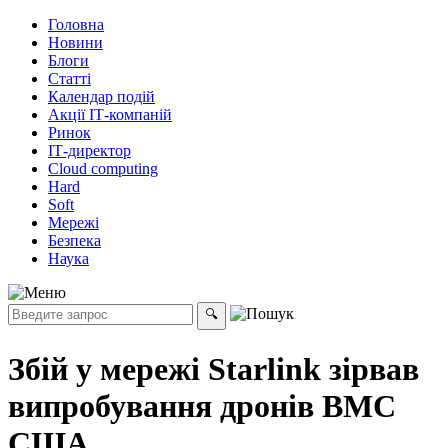
Головна
Новини
Блоги
Статті
Календар подій
Акції ІТ-компаній
Ринок
ІТ-директор
Cloud computing
Hard
Soft
Мережі
Безпека
Наука
Збій у мережі Starlink зірвав
випробування дронів ВМС
США