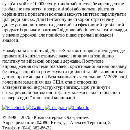
сузір'я з майже 10 000 супутників забезпечує безпрецедентне
глобальне покриття, програмні збої або вольові рішення
керівництва приватної компанії можуть миттєво паралізувати
цілі роди військ. Для Пентагону це створює стратегічну
дилему: використовувати дешевий та ефективний цивільний
продукт із ризиком раптової відмови або інвестувати мільярди
у значно дорожчі, але повністю підконтрольні військові
аналоги.
Надмірна залежність від SpaceX також створює прецедент, де
приватний капітал отримує важелі впливу на зовнішню
політику та військові операції держави. Поступове
впровадження системи Starshield, орієнтованої на національну
безпеку, є спробою розмежувати цивільні та військові потоки
даних, проте апаратна база залишається спільною. У 2026 році
головним завданням для США стане створення
альтернативної інфраструктури зв'язку, щоб уникнути
ситуацій, коли боєздатність флоту залежить від стабільності
серверів однієї приватної корпорації.
© 1998—2026 «Компьютерное Обозрение».
Адрес редакции: 04080, Киев, ул. Алексея Терехина, 8.
Телефон: (044) 362-86-22.