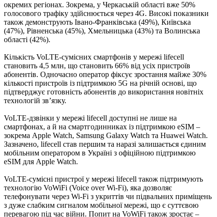
окремих регіонах. Зокрема, у Черкаській області вже 50%
голосового трафіку здійснюється через 4G. Високі показники
також демонструють Івано-Франківська (49%), Київська
(47%), Рівненська (45%), Хмельницька (43%) та Волинська
області (42%).
Кількість VoLTE-сумісних смартфонів у мережі lifecell
становить 4,5 млн, що становить 66% від усіх пристроїв
абонентів. Одночасно оператор фіксує зростання майже 30%
кількості пристроїв із підтримкою 5G на річній основі, що
підтверджує готовність абонентів до використання новітніх
технологій зв’язку.
VoLTE-дзвінки у мережі lifecell доступні не лише на
смартфонах, а й на смартгодинниках із підтримкою eSIM –
зокрема Apple Watch, Samsung Galaxy Watch та Huawei Watch.
Зазначено, lifecell став першим та наразі залишається єдиним
мобільним оператором в Україні з офіційною підтримкою
eSIM для Apple Watch.
VoLTE-сумісні пристрої у мережі lifecell також підтримують
технологію VoWiFi (Voice over Wi-Fi), яка дозволяє
телефонувати через Wi-Fi з укриттів чи підвальних приміщень
з дуже слабким сигналом мобільної мережі, що є суттєвою
перевагою під час війни. Попит на VoWiFi також зростає –