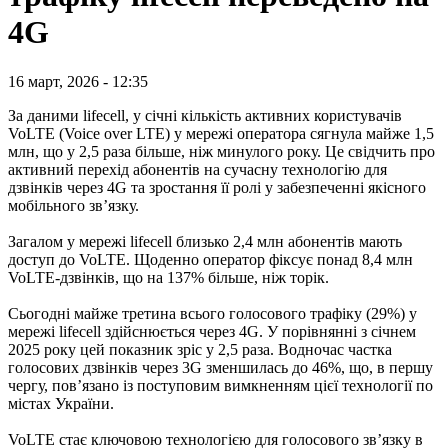
4G
16 март, 2026 - 12:35
За даними lifecell, у січні кількість активних користувачів
VoLTE (Voice over LTE) у мережі оператора сягнула майже 1,5
млн, що у 2,5 раза більше, ніж минулого року. Це свідчить про
активний перехід абонентів на сучасну технологію для
дзвінків через 4G та зростання її ролі у забезпеченні якісного
мобільного зв’язку.
Загалом у мережі lifecell близько 2,4 млн абонентів мають
доступ до VoLTE. Щоденно оператор фіксує понад 8,4 млн
VoLTE-дзвінків, що на 137% більше, ніж торік.
Сьогодні майже третина всього голосового трафіку (29%) у
мережі lifecell здійснюється через 4G. У порівнянні з січнем
2025 року цей показник зріс у 2,5 раза. Водночас частка
голосових дзвінків через 3G зменшилась до 46%, що, в першу
чергу, пов’язано із поступовим вимкненням цієї технології по
містах України.
VoLTE стає ключовою технологією для голосового зв’язку в