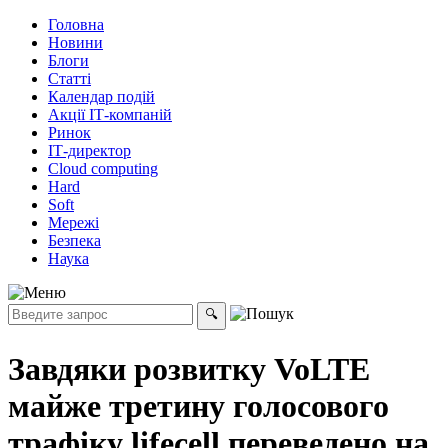
Головна
Новини
Блоги
Статті
Календар подій
Акції ІТ-компаній
Ринок
ІТ-директор
Cloud computing
Hard
Soft
Мережі
Безпека
Наука
Завдяки розвитку VoLTE
майже третину голосового
трафіку lifecell переведено на