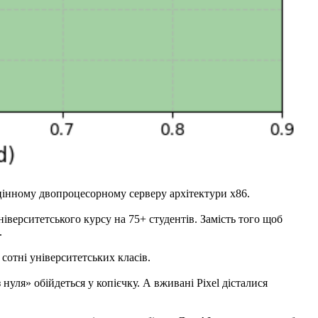
цінному двопроцесорному серверу архітектури x86.
іверситетського курсу на 75+ студентів. Замість того щоб
.
сотні університетських класів.
уля» обійдеться у копієчку. А вживані Pixel дісталися