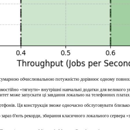
оєю сумарною обчислювальною потужністю дорівнює одному повно
мостійно «тягнути» внутрішні навчальні додатки для великого ун
ситет може запускати ці завдання локально на телефонних платах
ртфонів. Ця конструкція зможе одночасно обслуговувати близько 
араз б'ють рекорди, збирання класичного локального сервера «з н