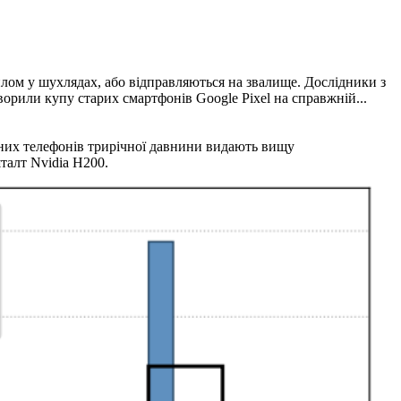
лом у шухлядах, або відправляються на звалище. Дослідники з
ворили купу старих смартфонів Google Pixel на справжній...
ьних телефонів трирічної давнини видають вищу
талт Nvidia H200.