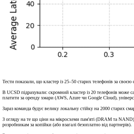
Тести показали, що кластер із 25–50 старих телефонів за св
В UCSD підрахували: скромний кластер із 20 телефонів може са
платити за оренду хмари (AWS, Azure чи Google Cloud), універ
Зараз команда будує велику локальну стійку на 2000 старих сма
З огляду на те що ціни на мікросхеми пам'яті (DRAM та NAND) з
розробникам за копійки (або взагалі безоплатно від партнерів).