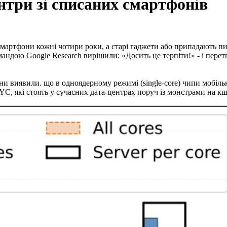
нтри зі списаних смартфонів
мартфони кожні чотири роки, а старі гаджети або припадають пи
андою Google Research вирішили: «Досить це терпіти!» - і перет
ни виявили. що в одноядерному режимі (single-core) чипи мобіл
C, які стоять у сучасних дата-центрах поруч із монстрами на кш