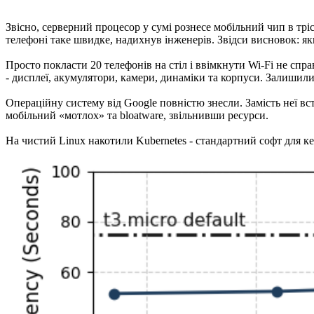
Звісно, серверний процесор у сумі рознесе мобільний чип в тріск
телефоні таке швидке, надихнув інженерів. Звідси висновок: 
Просто покласти 20 телефонів на стіл і ввімкнути Wi-Fi не спр
- дисплеї, акумулятори, камери, динаміки та корпуси. Залишил
Операційну систему від Google повністю знесли. Замість неї вс
мобільний «мотлох» та bloatware, звільнивши ресурси.
На чистий Linux накотили Kubernetes - стандартний софт для 