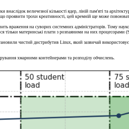
и внаслідок величезної кількості ядер, ліній пам'яті та архітект
якщо проявити трохи креативності, цей кремній ще може повоюва
авить враження на суворих системних адміністраторів. Тому науко
ися тільки материнські плати з розпаяними на них процесорами 
тановили чистий дистрибутив Linux, який зазвичай використовуєт
керування хмарними контейнерами та розподілу обчислень.