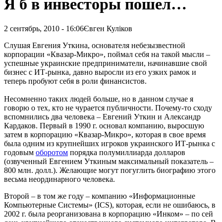
Я б в инвесторы пошел…
2 сентябрь, 2010 - 16:06
Євген Куліков
Слушая Евгения Уткина, основателя небезызвестной
корпорации «Квазар-Микро», поймал себя на такой мысли –
успешные украинские предприниматели, начинавшие свой
бизнес с ИТ-рынка, давно выросли из его узких рамок и
теперь пробуют себя в роли финансистов.
Несомненно таких людей больше, но в данном случае я
говорю о тех, кто не чурается публичности. Почему-то сходу
вспомнились два человека – Евгений Уткин и Александр
Кардаков. Первый в 1990 г. основал компанию, выросшую
затем в корпорацию «Квазар-Микро», которая в свое время
была одним из крупнейших игроков украинского ИТ-рынка с
годовым
оборотом
порядка полумиллиарда долларов
(озвученный Евгением Уткиным максимальный показатель –
800 млн. долл.). Желающие могут погуглить биографию этого
весьма неординарного человека.
Второй – в том же году – компанию «Информационные
Компьютерные Системы» (ICS), которая, если не ошибаюсь, в
2002 г. была реорганизована в корпорацию «Инком» – по сей