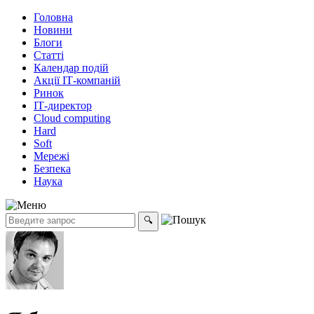
Головна
Новини
Блоги
Статті
Календар подій
Акції ІТ-компаній
Ринок
ІТ-директор
Cloud computing
Hard
Soft
Мережі
Безпека
Наука