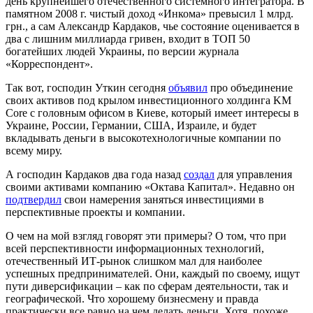
день крупнейшего отечественного системного интегратора. В
памятном 2008 г. чистый доход «Инкома» превысил 1 млрд.
грн., а сам Александр Кардаков, чье состояние оценивается в
два с лишним миллиарда гривен, входит в ТОП 50
богатейших людей Украины, по версии журнала
«Корреспондент».
Так вот, господин Уткин сегодня
объявил
про объединение
своих активов под крылом инвестиционного холдинга KM
Core с головным офисом в Киеве, который имеет интересы в
Украине, России, Германии, США, Израиле, и будет
вкладывать деньги в высокотехнологичные компании по
всему миру.
А господин Кардаков два года назад
создал
для управления
своими активами компанию «Октава Капитал». Недавно он
подтвердил
свои намерения заняться инвестициями в
перспективные проекты и компании.
О чем на мой взгляд говорят эти примеры? О том, что при
всей перспективности информационных технологий,
отечественный ИТ-рынок слишком мал для наиболее
успешных предпринимателей. Они, каждый по своему, ищут
пути диверсификации – как по сферам деятельности, так и
географической. Что хорошему бизнесмену и правда
практически все равно на чем делать деньги. Хотя, похоже,