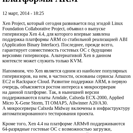
12 март, 2014 - 18:25
Xen Project, который сегодня развивается под эгидой Linux
Foundation Collaborative Project, объявил о выпуске
гипервизора Xen 4.4, для которого впервые заявлена
поддержка платформы ARM со стабильной реализацией ABI
(Application Binary Interface). Последнее, прежде всего,
гарантирует совместимость гостевых ОС с будущими
версиями гипервизора. Альтернативой Xen в данном
контексте может служить только KVM.
Напомним, что Xen является одним из наиболее популярных
гипервизоров, на нем, в частности, основаны сервисы Amazon
EC2 и Rackspace Cloud. Развитие поддержки ARM, в первую
очередь, объясняется ростом интереса к микросерверам
на данной платформе. Так, в нынешней версии
поддерживаются платы Arndale, Calxeda ECX-2000, Applied
Micro X-Gene Storm, TI OMAP5, Allwinner A20/A30.
А микросерверы Calxeda Midway включены в инфраструктуру
автоматизированного тестирования проекта.
Кроме того, Xen 4.4 на платформе ARMv8 поддерживаются
64-разрядные гостевые ОС с возможностью загрузки,