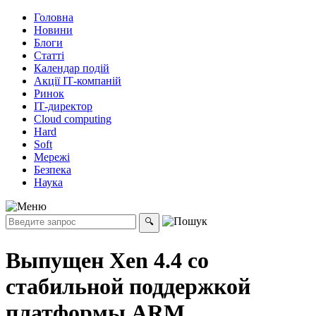
Головна
Новини
Блоги
Статті
Календар подій
Акції ІТ-компаній
Ринок
ІТ-директор
Cloud computing
Hard
Soft
Мережі
Безпека
Наука
Выпущен Xen 4.4 со
стабильной поддержкой
платформы ARM