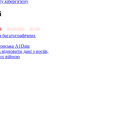
у кібергігієну
і
ь
за місяць
за рік
я багатографічних
онська A1Data
відновити дані з носіїв,
их війною