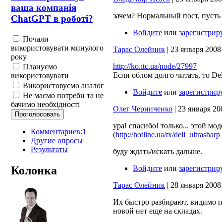
ваша компанія
зачем? Нормальный пост, пусть 
ChatGPT в роботі?
Войдите
или
зарегистрир
Почали
використовувати минулого
Тарас Олейник
| 23 января 2008 
року
http://ko.itc.ua/node/27997
Плануємо
Если облом долго читать, то De
використовувати
Використовуємо аналог
Войдите
или
зарегистрир
Не маємо потреби та не
бачимо необхідності
Олег Черниченко
| 23 января 200
ура! спасибо! только... этой мо
Комментариев:1
(
http://hotline.ua/tx/dell_ultrasha
Другие опросы
Результаты
буду ждать/искать дальше.
Колонка
Войдите
или
зарегистрир
Тарас Олейник
| 28 января 2008 
Их быстро разбирают, видимо п
новой нет еще на складах.