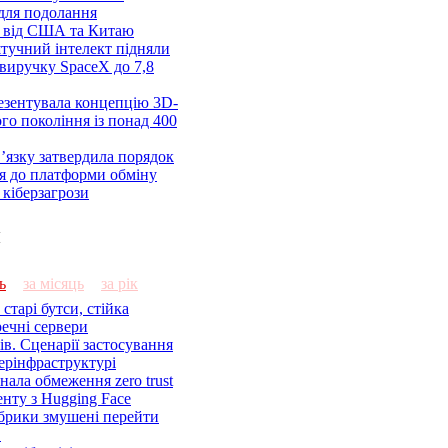
 для подолання
я від США та Китаю
 штучний інтелект підняли
виручку SpaceX до 7,8
езентувала концепцію 3D-
ого покоління із понад 400
’язку затвердила порядок
я до платформи обміну
кіберзагрози
и
ь
за місяць
за рік
старі бутси, стійка
речні сервери
ів. Сценарії застосування
ерінфраструктурі
знала обмеження zero trust
енту з Hugging Face
брики змушені перейти
C