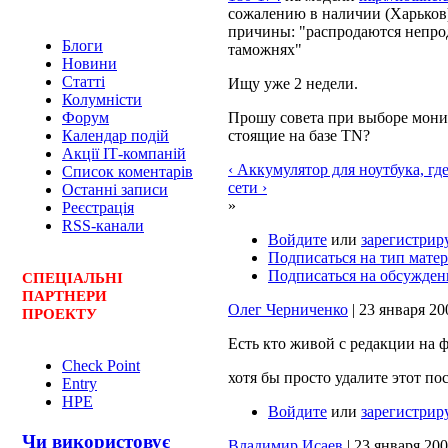
сожалению в наличии (Харьков)
причины: "распродаются непро
Блоги
таможнях"
Новини
Статті
Ищу уже 2 недели.
Колумністи
Прошу совета при выборе мони
Форум
стоящие на базе TN?
Календар подій
Акції ІТ-компаній
‹ Аккумулятор для ноутбука, где
Список коментарів
сети ›
Останні записи
»
Реєстрація
RSS-канали
Войдите
или
зарегистрир
Подписаться на тип мате
Подписаться на обсужден
СПЕЦ
І
АЛЬНІ
ПАРТНЕРИ
Олег Черниченко
| 23 января 200
ПРОЕКТУ
Есть кто живой с редакции на 
Check Point
хотя бы просто удалите этот пост
Entry
HPE
Войдите
или
зарегистрир
Чи використовує
Владимир Исаев
| 23 января 2008