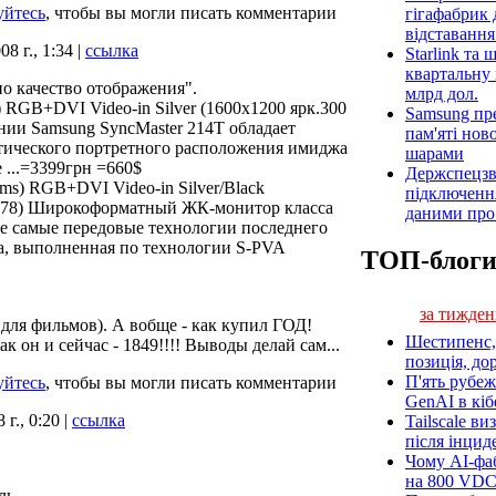
уйтесь
, чтобы вы могли писать комментарии
гігафабрик
відставанн
08 г., 1:34 |
ссылка
Starlink та
квартальну 
но качество отображения".
млрд дол.
 RGB+DVI Video-in Silver (1600x1200 ярк.300
Samsung пр
нии Samsung SyncMaster 214T обладает
пам'яті нов
атического портретного расположения имиджа
шарами
 ...=3399грн =660$
Держспецзв
s) RGB+DVI Video-in Silver/Black
підключенн
8/178) Широкоформатный ЖК-монитор класса
даними про 
е самые передовые технологии последнего
а, выполненная по технологии S-PVA
ТОП-блог
за тижден
 для фильмов). А вобще - как купил ГОД!
Шестипенс, 
ак он и сейчас - 1849!!!! Выводы делай сам...
позиція, до
П'ять рубеж
уйтесь
, чтобы вы могли писать комментарии
GenAI в кіб
г., 0:20 |
ссылка
Tailscale ви
після інцид
Чому AI-фа
на 800 VD
ль