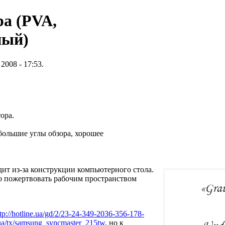
а (PVA,
ный)
2008 - 17:53.
ора.
 большие углы обзора, хорошее
ходит из-за конструкции компьютерного стола.
о пожертвовать рабочим пространством
ttp://hotline.ua/gd/2/23-24-349-2036-356-178-
e.ua/tx/samsung_syncmaster_215tw
, но к