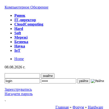
Компьютерное Обозрение
Ринок
IТ-директор
CloudComputing
Hard
Soft
Мережі
Безпека
Наука
IoT
Home
08.08.2026 г.
Зареєструватись
Нагадати пароль
`
Главная
»
Форум
»
Hardware