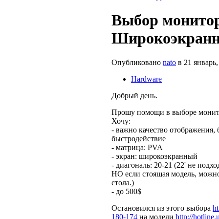
Выбор монитор
Широкоэкран
Опубликовано
nato
в 21 январь, 
Hardware
Добрый день.
Прошу помощи в выборе монит
Хочу:
- важно качество отображения,
быстродействие
- матрица: PVA
- экран: широкоэкранный
- диагональ: 20-21 (22' не под
НО если стоящая модель, можн
стола.)
- до 500$
Остановился из этого выбора
h
180-174
на модели
http://hotlin