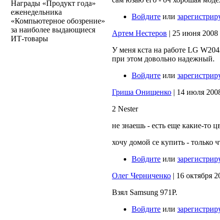
Награды «Продукт года»
еженедельника
Войдите
или
зарегистрир
«Компьютерное обозрение»
за наиболее выдающиеся
Артем Нестеров
| 25 июня 2008 г
ИТ-товары
У меня кста на работе LG W20
при этом довольно надежный.
Войдите
или
зарегистрир
Гриша Онищенко
| 14 июля 2008 
2 Nester
не знаешь - есть еще какие-то ц
хочу домой се купить - только ч
Войдите
или
зарегистрир
Олег Черниченко
| 16 октября 20
Взял Samsung 971P.
Войдите
или
зарегистрир