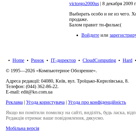
victorgo2000us
| 8 декабря 2009 г
Выбирать особо и не из чего. 
продаже.
Балом правит тн-фильм:(
Войдите
или
зарегистрир
•
Home
•
Ринок
•
IТ-директор
•
CloudComputing
•
Hard
© 1995—2026 «Компьютерное Обозрение».
Адреса редакції: 04080, Київ, вул. Троїцько-Кирилівська, 8.
Телефон:
(044) 362-86-22
.
E-mail:
edit@ko.com.ua
Реклама
|
Угода користувача
|
Угода про конфіденційність
Якщо ви помітили помилку на сайті, виділіть, будь ласка, відп
Редакція отримає ваше повідомлення, дякуємо.
Мобільна версія