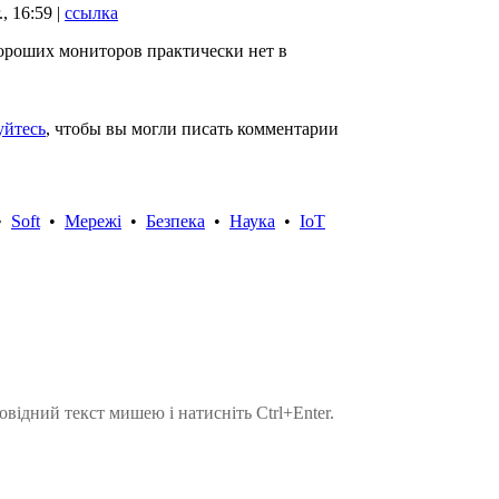
., 16:59 |
ссылка
Хороших мониторов практически нет в
уйтесь
, чтобы вы могли писать комментарии
•
Soft
•
Мережі
•
Безпека
•
Наука
•
IoT
овідний текст мишею і натисніть Ctrl+Enter.