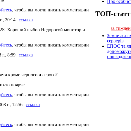
Про особист
уйтесь
, чтобы вы могли писать комментарии
ТОП-статт
., 20:14 |
ссылка
за тижден
42S. Хороший выбор.Недорогой монитор и
Земне житт
серверів
уйтесь
, чтобы вы могли писать комментарии
ЕПОС та яп
допоможуть 
г., 8:59 |
ссылка
пошкоджен
вета кроме черного и серого?
то-то поярче
уйтесь
, чтобы вы могли писать комментарии
08 г., 12:56 |
ссылка
уйтесь
, чтобы вы могли писать комментарии