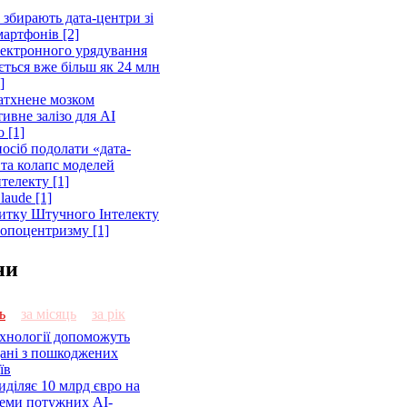
 збирають дата-центри зі
артфонів [2]
лектронного урядування
ється вже більш як 24 млн
]
атхнене мозком
ивне залізо для AI
 [1]
осіб подолати «дата-
 та колапс моделей
телекту [1]
laude [1]
витку Штучного Інтелекту
ропоцентризму [1]
ни
ь
за місяць
за рік
ехнології допоможуть
дані з пошкоджених
їв
діляє 10 млрд євро на
семи потужних AI-