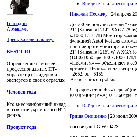
Войдите
или
зарегистрир
Николай Нескажу
| 24 апреля 20
Геннадий
До 500 не получится если "важ
Армашула
21" [Samsung] 214T SXGA (8ms)
к.1000 178/178) Монитор компа
Трест, который лопнул
функцией AutoPivot для автом
при повороте монитора, а также
BEST CIO
21" [Samsung] 215TW WXGA (8m
(1680x1050 ярк.300 к.1000 17
«Премиум» — объединяет в себ
Определение наиболее
времени. Великолепная матриц
профессиональных ИТ-
=2652грн =515$
управленцев, лидеров и
Это в =eurocomp.dp.ua=
экспертов в своих отраслях
Я предпочитаю 4:3 - первый(не
Человек года
назад 940Fn(PVA) за 1860грн - т
Кто внес наибольший вклад
Войдите
или
зарегистрир
в развитие украинского ИТ-
рынка.
Гриша Онищенко
| 23 июня 2008 
посоветую LG W2042S
Продукт года
сам юзаю его - оч хорошая моде