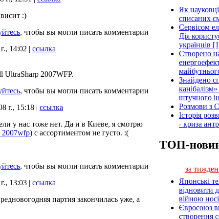
Як науковці
висит :)
списаних см
Сервісом е
уйтесь
, чтобы вы могли писать комментарии
Дія користу
українців [1
г., 14:02 |
ссылка
Створено н
енергоефект
майбутнього
ll UltraSharp 2007WFP.
Знайдено сп
канібалізм»
уйтесь
, чтобы вы могли писать комментарии
штучного ін
Розмови з C
8 г., 15:18 |
ссылка
Історія роз
- криза ант
дели у нас тоже нет. Да и в Киеве, я смотрю
rp_2007wfp
) с ассортиментом не густо. :(
ТОП-нови
уйтесь
, чтобы вы могли писать комментарии
за тижден
Японські т
г., 13:03 |
ссылка
відновити 
війною носі
редновогодняя партия закончилась уже, а
Євросоюз ви
створення 