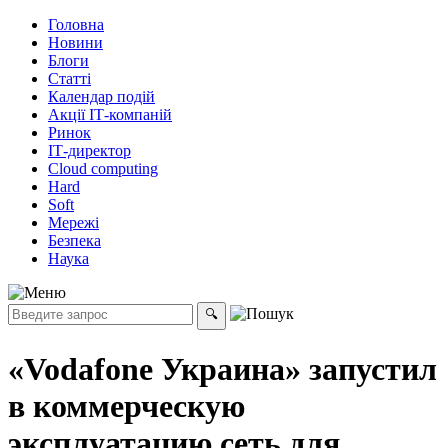
Головна
Новини
Блоги
Статті
Календар подій
Акції ІТ-компаній
Ринок
ІТ-директор
Cloud computing
Hard
Soft
Мережі
Безпека
Наука
«Vodafone Украина» запустил
в коммерческую
эксплуатацию сеть для