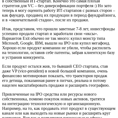
в собственный ИТ-стартап. Конечно это самая плохая
стратегия для VC – без диверсификации портфеля :) Но зато
теперь я могу оценить работу ИТ-стартапов с разных сторон –
как фаундер, продавец их продукции в период фаундрайзинга,
и в «окончательной стадии», после их продажи.
Итак, представим, что прошли заветные 7-8 лет, инвестфонды
успешно продали стартап и заработали свои «иксы».
Вариантов Exit обычно не так много: купил монстр типа
Microsoft, Google, IBM, вышли на IPO или купил мегафонд.
Хорошо если продукт компании не убили, чтобы распилить
на технологии, оставив себе патенты, забрав клиентскую базу
и устранив конкурента.
Если продукт остался жив, то бывший CEO стартапа, став
даже VP (vice-president) в новой большой компании, очень
финансово мотивирован показать, что траектория продаж
его детища, показанная ранее в питчах, реальна и потому
нацелен масштабировать продажи и расширять географию.
Привлеченные на IPO средства или ресурсы нового
собственника, помимо покупок новых активов, тратятся
на интеграцию технологическую и организационную.
Например, на то, как продавать этот продукт в существующем
канале или как выходить на новые рынки и расширять круг
партнеров. Вот так и появляются региональные офисы