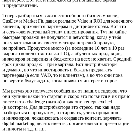
и представители.
Теперь разбираться в жизнеспособности бизнес-модели,
CusDev и Market Fit, давая реальное Value и ROI для конечного
клиента, приходится партнерам и дистрибьюторам. Вот это
и есть «окончательный этап» инвестирования. Тут на хайпе
быстрые продажи не получатся и networking, когда у тебя
покупает компания твоего ментора незрелый продукт,
не пройдет. Продуктов много (за последние 10 лет в 10 раз
выросло количество только ПО), а обученных продавцов,
инженеров внедрения и бюджетов на всех не хватит. Средний
срок цикла продаж – три квартала. Вот дистрибьюторы
и думают, во что инвестировать и бежать предлагать
партнерам (а если VAD, то и клиентам), а во что они пока
не верят и будут ждать, когда появится интерес и спрос.
Мы регулярно получаем сообщения от наших вендоров, что
они купили какой-то стартап и скоро это появится в их прайс-
листе и это challenge (вызов) и как они теперь excited
(в восторге). Для дистрибьютора это стресс, так как надо
разбираться с продуктом, тестировать, учить продавцов
и инженеров, локализовать и создавать контент, заряжать
digital marketing, делать ивенты, организовывать презентации
и пилоты и т.д. и т.п.