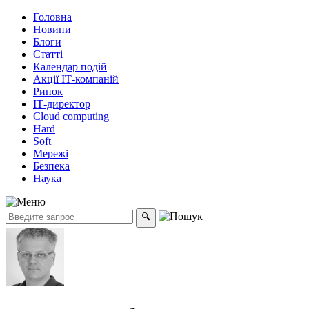
Головна
Новини
Блоги
Статті
Календар подій
Акції ІТ-компаній
Ринок
ІТ-директор
Cloud computing
Hard
Soft
Мережі
Безпека
Наука