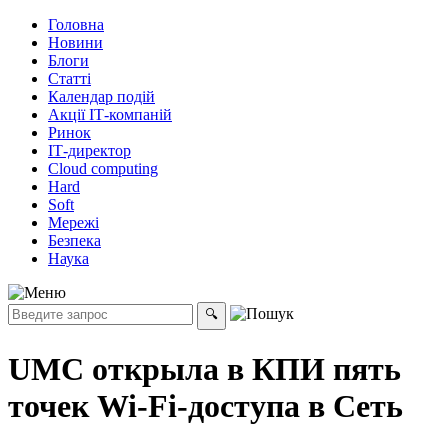
Головна
Новини
Блоги
Статті
Календар подій
Акції ІТ-компаній
Ринок
ІТ-директор
Cloud computing
Hard
Soft
Мережі
Безпека
Наука
UMC открыла в КПИ пять
точек Wi-Fi-доступа в Сеть