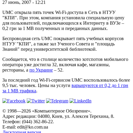
27 июнь, 2007 - 12:21
UMC открыла пять точек Wi-Fi-доступа в Сеть в НТУУ
"КПИ". При этом, компания установила специальную цену
для пользователей, подключающихся к Интернету в ВУЗе –
0,2 грн за 1 MB полученных и переданных данных.
Беспроводная cеть UMC покрывает пять учебных корпусов
НТУУ "КПИ", а также зал Ученого Совета и "площадь
Знаний" перед университетской библиотекой.
Сообщается, что в столице количество хотспотов мобильного
оператора уже достигла 32, включая кафе, магазины,
рестораны, а
по Украине
– 52.
За последний год Wi-Fi-сервисом UMC воспользовалось более
9,5 тыс. человек. Цены на услуги
варьируются от 0,2 до 1 грн
за 1 MB трафика
.
© 1998—2026 «Компьютерное Обозрение».
Адрес редакции: 04080, Киев, ул. Алексея Терехина, 8.
Телефон: (044) 362-86-22.
E-mail:
edit@ko.com.ua
Десктопная версия