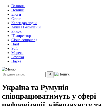
Головна
Новини
Блоги
Статті
Календар подій
Акції ІТ-компаній
Ринок
ІТ-директор
Cloud computing
Hard
Soft
Мережі
Безпека
Наука
Україна та Румунія
співпрацюватимуть у сфері
цифровізації, кіберзахисту та