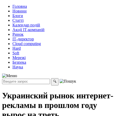
Головна
Новини
Блоги
Статті
Календар подій
Акції ІТ-компаній
Ринок
ІТ-директор
Cloud computing
Hard
Soft
Мережі
Безпека
Наука
Украинский рынок интернет-
рекламы в прошлом году
вырос на треть