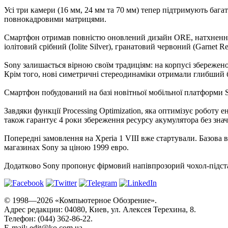
Усі три камери (16 мм, 24 мм та 70 мм) тепер підтримують баг
повнокадровими матрицями.
Смартфон отримав повністю оновлений дизайн ORE, натхненний 
іолітовий срібний (Iolite Silver), гранатовий червоний (Garnet R
Sony залишається вірною своїм традиціям: на корпусі збережен
Крім того, нові симетричні стереодинаміки отримали глибший 
Смартфон побудований на базі новітньої мобільної платформи S
Завдяки функції Processing Optimization, яка оптимізує роботу 
також гарантує 4 роки збереження ресурсу акумулятора без значн
Попередні замовлення на Xperia 1 VIII вже стартували. Базова 
магазинах Sony за ціною 1999 евро.
Додатково Sony пропонує фірмовий напівпрозорий чохол-підстав
© 1998—2026 «Компьютерное Обозрение».
Адрес редакции: 04080, Киев, ул. Алексея Терехина, 8.
Телефон: (044) 362-86-22.
E-mail:
edit@ko.com.ua