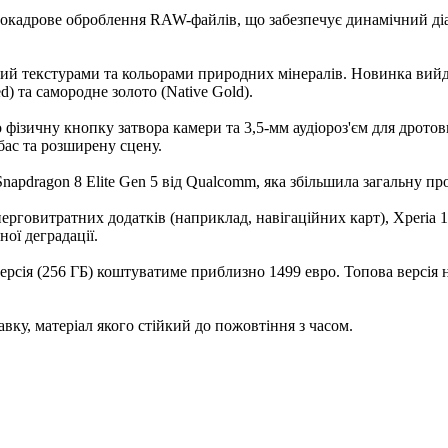
атокадрове оброблення RAW-файлів, що забезпечує динамічний ді
текстурами та кольорами природних мінералів. Новинка вийде у
ed) та самородне золото (Native Gold).
о фізичну кнопку затвора камери та 3,5-мм аудіороз'єм для дро
бас та розширену сцену.
napdragon 8 Elite Gen 5 від Qualcomm, яка збільшила загальну пр
енерговитратних додатків (наприклад, навігаційних карт), Xperia 
ої деградації.
версія (256 ГБ) коштуватиме приблизно 1499 евро. Топова версія 
ку, матеріал якого стійкий до пожовтіння з часом.