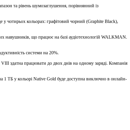
апазон та рівень шумозаглушення, порівнянний із
 чотирьох кольорах: графітовий чорний (Graphite Black),
тових навушників, що працює на базі аудіотехнологій WALKMAN.
одуктивність системи на 20%.
1 VIII здатна працювати до двох днів на одному заряді. Компанія
на 1 ТБ у кольорі Native Gold буде доступна виключно в онлайн-