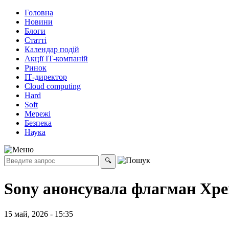
Головна
Новини
Блоги
Статті
Календар подій
Акції ІТ-компаній
Ринок
ІТ-директор
Cloud computing
Hard
Soft
Мережі
Безпека
Наука
Sony анонсувала флагман Xper
15 май, 2026 - 15:35