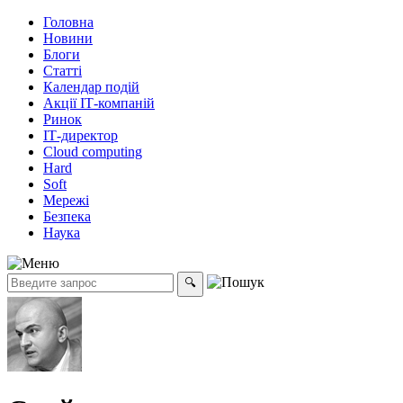
Головна
Новини
Блоги
Статті
Календар подій
Акції ІТ-компаній
Ринок
ІТ-директор
Cloud computing
Hard
Soft
Мережі
Безпека
Наука