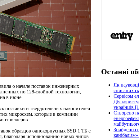
Останні об
Як науковці
вила о начале поставок инженерных
списаних см
лненных по 128-слойной технологии,
Сервісом е
на в июне.
Дія користу
українців [1
сь поставки и твердотельных накопителей
Створено н
 этих микросхем, которые в компании
енергоефект
онтроллеров.
майбутнього
Знайдено сп
ставок образцов однокорпусных SSD 1 ТБ с
канібалізм»
я, благодаря использованию новых чипов