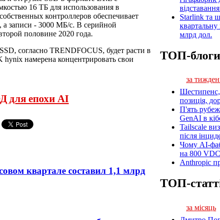
мкостью 16 ТБ для использования в
відставанн
 собственных контроллеров обеспечивает
Starlink та
, а записи - 3000 МБ/с. В серийной
квартальну 
второй половине 2020 года.
млрд дол.
 SSD, согласно TRENDFOCUS, будет расти в
ТОП-блог
K hynix намерена концентрировать свои
.
за тижден
Шестипенс, 
Д для епохи AI
позиція, до
П'ять рубеж
GenAI в кіб
Tailscale ви
після інцид
Чому AI-фа
на 800 VD
Anthropic п
совом квартале составил 1,1 млрд
ТОП-статт
за місяць
Дмитро Попі