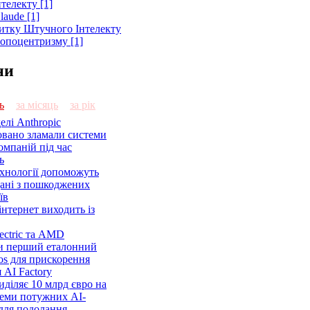
телекту [1]
laude [1]
витку Штучного Інтелекту
ропоцентризму [1]
ни
ь
за місяць
за рік
елі Anthropic
овано зламали системи
омпаній під час
ь
ехнології допоможуть
дані з пошкоджених
їв
нтернет виходить із
lectric та AMD
и перший еталонний
os для прискорення
 AI Factory
діляє 10 млрд євро на
семи потужних AI-
 для подолання