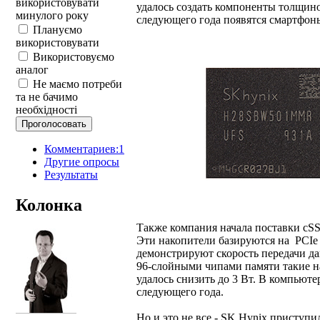
використовувати
удалось создать компоненты толщино
минулого року
следующего года появятся смартфоны
Плануємо
використовувати
Використовуємо
аналог
Не маємо потреби
та не бачимо
необхідності
Комментариев:1
Другие опросы
Результаты
Колонка
Также компания начала поставки cSS
Эти накопители базируются на PCIe 
демонстрируют скорость передачи да
96-слойными чипами памяти такие на
удалось снизить до 3 Вт. В компьют
следующего года.
Но и это не все - SK Hynix приступи