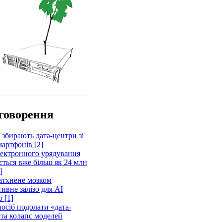
говорення
 збирають дата-центри зі
артфонів [2]
лектронного урядування
ється вже більш як 24 млн
]
атхнене мозком
ивне залізо для AI
 [1]
осіб подолати «дата-
 та колапс моделей