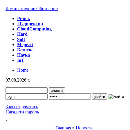
Компьютерное Обозрение
Ринок
IТ-директор
CloudComputing
Hard
Soft
Мережі
Безпека
Наука
IoT
Home
07.08.2026 г.
Зареєструватись
Нагадати пароль
`
Главная
»
Новости