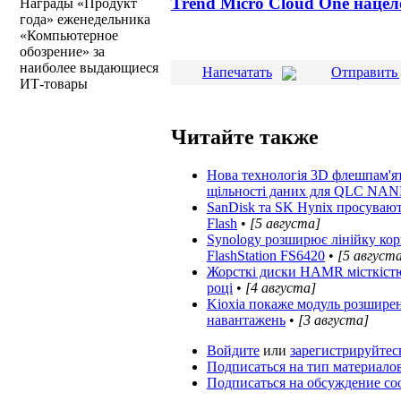
Trend Micro Cloud One наце
Награды «Продукт
года» еженедельника
«Компьютерное
обозрение» за
наиболее выдающиеся
Напечатать
Отправить 
ИТ-товары
Читайте также
Нова технологія 3D флешпам'яті
щільності даних для QLC NA
SanDisk та SK Hynix просувают
Flash
•
[5 августа]
Synology розширює лінійку кор
FlashStation FS6420
•
[5 август
Жорсткі диски HAMR місткістю 5
році
•
[4 августа]
Kioxia покаже модуль розширен
навантажень
•
[3 августа]
Войдите
или
зарегистрируйтес
Подписаться на тип материало
Подписаться на обсуждение с