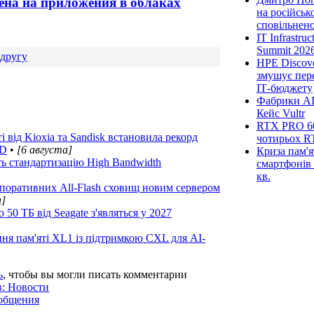
лена на приложения в облаках
на російськ
сповільненої
IT Infrastru
Summit 2026
другу
HPE Discove
змушує пер
ІТ-бюджету
Фабрики AI
Кейс Vultr
RTX PRO 60
 від Kioxia та Sandisk встановила рекорд
чотирьох R
ND
•
[6 августа]
Криза пам'я
ь стандартизацію High Bandwidth
смартфонів 
кв.
поративних All-Flash сховищ новим сервером
а]
0 ТБ від Seagate з'являться у 2027
ня пам'яті XL1 із підтримкою CXL для AI-
ь
, чтобы вы могли писать комментарии
в: Новости
ообщения