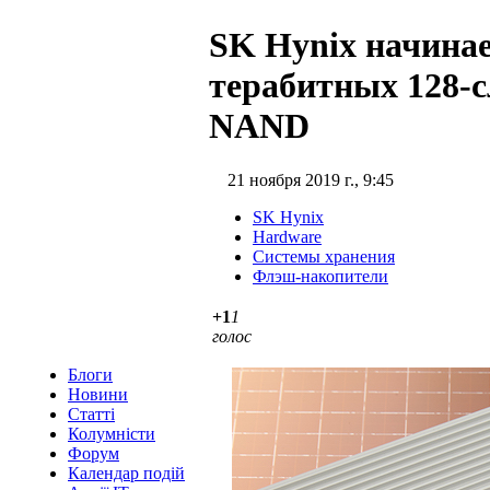
SK Hynix начинае
терабитных 128-
NAND
21 ноября 2019 г., 9:45
SK Hynix
Hardware
Системы хранения
Флэш-накопители
+1
1
голос
Блоги
Новини
Статті
Колумністи
Форум
Календар подій