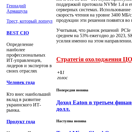
поддержкой протокола NVMe 1.4 и е
Геннадий
серверных системах. Использование
Армашула
скорость чтения на уровне 3400 МБ/с
продукции эти решения появятся во 
Трест, который лопнул
Учитывая, что рынок решений PCIe
BEST CIO
среднем на 53% ежегодно до 2023, S
усилия именно на этом направлении
Определение
наиболее
профессиональных
Стратегія охолодження ЦО
ИТ-управленцев,
лидеров и экспертов в
своих отраслях
+1
1
голос
Человек года
Попередня новина
Кто внес наибольший
вклад в развитие
Доход Eaton в третьем финан
украинского ИТ-
долл.
рынка.
Наступна новина
Продукт года