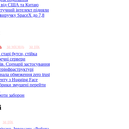
я від США та Китаю
 штучний інтелект підняли
виручку SpaceX до 7,8
и
ь
за місяць
за рік
старі бутси, стійка
речні сервери
ів. Сценарії застосування
ерінфраструктурі
знала обмеження zero trust
енту з Hugging Face
брики змушені перейти
C
роти заборон
і
за рік
нако, Innoware: «Робота