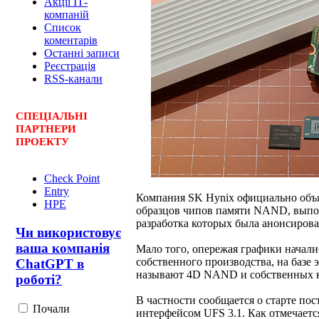
Акції ІТ-
компаній
Список
коментарів
Останні записи
Реєстрація
RSS-канали
СПЕЦ
І
АЛЬНІ
ПАРТНЕРИ
ПРОЕКТУ
Check Point
Entry
Компания SK Hynix официально объя
HPE
образцов чипов памяти NAND, выпо
разработка которых была анонсирова
Чи використовує
ваша компанія
Мало того, опережая графики начали
собственного производства, на базе
ChatGPT в
называют 4D NAND и собственных к
роботі?
В частности сообщается о старте по
Почали
интерфейсом UFS 3.1. Как отмечаетс