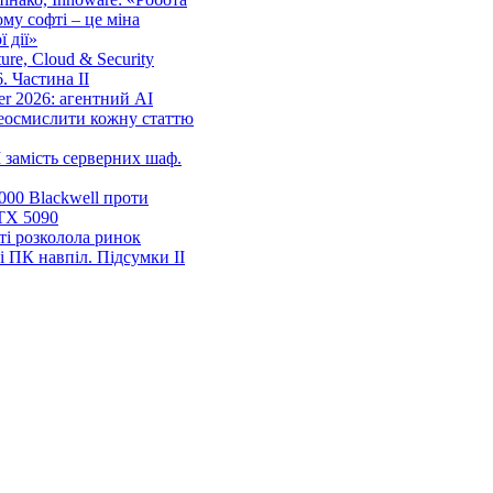
ому софті – це міна
 дії»
cture, Cloud & Security
. Частина ІІ
r 2026: агентний AI
еосмислити кожну статтю
 замість серверних шаф.
00 Blackwell проти
TX 5090
ті розколола ринок
і ПК навпіл. Підсумки ІІ