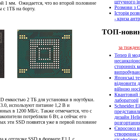
штучного ін
й 1 мм. Ожидается, что во второй половине
Розмови з C
 с 1ТБ на борту.
Історія роз
- криза ант
ТОП-нови
за тижден
Тепер й мод
несанкціон
сторонніх к
випробуван
Японські т
відновити 
війною носі
Квантовий і
D емкостью 2 ТБ для установки в ноутбуки.
лабораторії
3.0, используют питание 1,2 В и
Schneider E
нных в 1200 МБ/с. Также отмечается, что с
представил
копители потребляли 6 Вт, а сейчас его
дизайн Heli
ерах эти SSD появятся уже в первой половине
розгортання
Євросоюз ви
створення 
ла к отгрузке SSD в формате E1.L с
гігафабрик