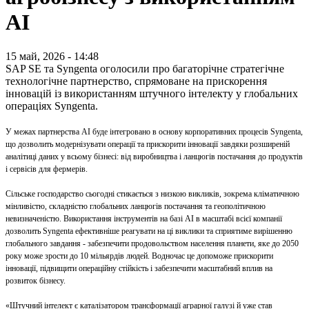
АІ
15 май, 2026 - 14:48
SAP SE та Syngenta оголосили про багаторічне стратегічне
технологічне партнерство, спрямоване на прискорення
інновацій із використанням штучного інтелекту у глобальних
операціях Syngenta.
У межах партнерства АІ буде інтегровано в основу корпоративних процесів Syngenta,
що дозволить модернізувати операції та прискорити інновації завдяки розширеній
аналітиці даних у всьому бізнесі: від виробництва і ланцюгів постачання до продуктів
і сервісів для фермерів.
Сільське господарство сьогодні стикається з низкою викликів, зокрема кліматичною
мінливістю, складністю глобальних ланцюгів постачання та геополітичною
невизначеністю. Використання інструментів на базі АІ в масштабі всієї компанії
дозволить Syngenta ефективніше реагувати на ці виклики та сприятиме вирішенню
глобального завдання - забезпечити продовольством населення планети, яке до 2050
року може зрости до 10 мільярдів людей. Водночас це допоможе прискорити
інновації, підвищити операційну стійкість і забезпечити масштабний вплив на
розвиток бізнесу.
«Штучний інтелект є каталізатором трансформації аграрної галузі й уже став