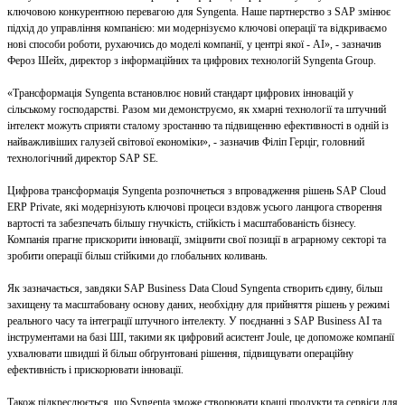
ключовою конкурентною перевагою для Syngenta. Наше партнерство з SAP змінює
підхід до управління компанією: ми модернізуємо ключові операції та відкриваємо
нові способи роботи, рухаючись до моделі компанії, у центрі якої - АІ», - зазначив
Фероз Шейх, директор з інформаційних та цифрових технологій Syngenta Group.
«Трансформація Syngenta встановлює новий стандарт цифрових інновацій у
сільському господарстві. Разом ми демонструємо, як хмарні технології та штучний
інтелект можуть сприяти сталому зростанню та підвищенню ефективності в одній із
найважливіших галузей світової економіки», - зазначив Філіп Герціг, головний
технологічний директор SAP SE.
Цифрова трансформація Syngenta розпочнеться з впровадження рішень SAP Cloud
ERP Private, які модернізують ключові процеси вздовж усього ланцюга створення
вартості та забезпечать більшу гнучкість, стійкість і масштабованість бізнесу.
Компанія прагне прискорити інновації, зміцнити свої позиції в аграрному секторі та
зробити операції більш стійкими до глобальних коливань.
Як зазначається, завдяки SAP Business Data Cloud Syngenta створить єдину, більш
захищену та масштабовану основу даних, необхідну для прийняття рішень у режимі
реального часу та інтеграції штучного інтелекту. У поєднанні з SAP Business AI та
інструментами на базі ШІ, такими як цифровий асистент Joule, це допоможе компанії
ухвалювати швидші й більш обґрунтовані рішення, підвищувати операційну
ефективність і прискорювати інновації.
Також підкреслюється, що Syngenta зможе створювати кращі продукти та сервіси для