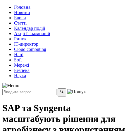
Головна
Новини
Блоги
Статті
Календар подій
Акції ІТ-компаній
Ринок
ІТ-директор
Cloud computing
Hard
Soft
Мережі
Безпека
Наука
SAP та Syngenta
масштабують рішення для
агробізнесу з використанням