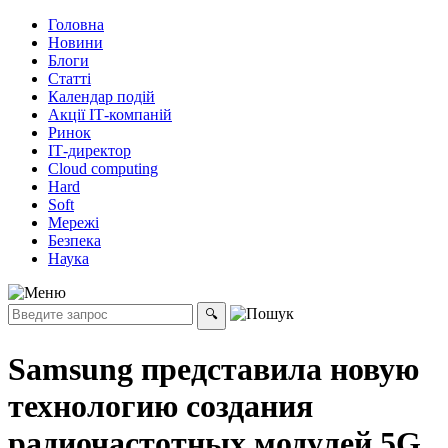
Головна
Новини
Блоги
Статті
Календар подій
Акції ІТ-компаній
Ринок
ІТ-директор
Cloud computing
Hard
Soft
Мережі
Безпека
Наука
Samsung представила новую
технологию создания
радиочастотных модулей 5G