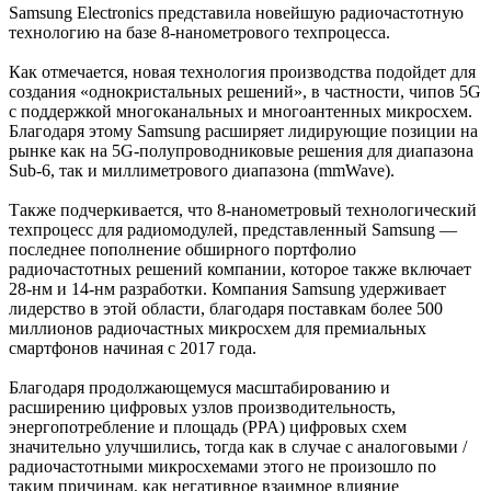
Samsung Electronics представила новейшую радиочастотную
технологию на базе 8-нанометрового техпроцесса.
Как отмечается, новая технология производства подойдет для
создания «однокристальных решений», в частности, чипов 5G
с поддержкой многоканальных и многоантенных микросхем.
Благодаря этому Samsung расширяет лидирующие позиции на
рынке как на 5G-полупроводниковые решения для диапазона
Sub-6, так и миллиметрового диапазона (mmWave).
Также подчеркивается, что 8-нанометровый технологический
техпроцесс для радиомодулей, представленный Samsung —
последнее пополнение обширного портфолио
радиочастотных решений компании, которое также включает
28-нм и 14-нм разработки. Компания Samsung удерживает
лидерство в этой области, благодаря поставкам более 500
миллионов радиочастных микросхем для премиальных
смартфонов начиная с 2017 года.
Благодаря продолжающемуся масштабированию и
расширению цифровых узлов производительность,
энергопотребление и площадь (PPA) цифровых схем
значительно улучшились, тогда как в случае с аналоговыми /
радиочастотными микросхемами этого не произошло по
таким причинам, как негативное взаимное влияние