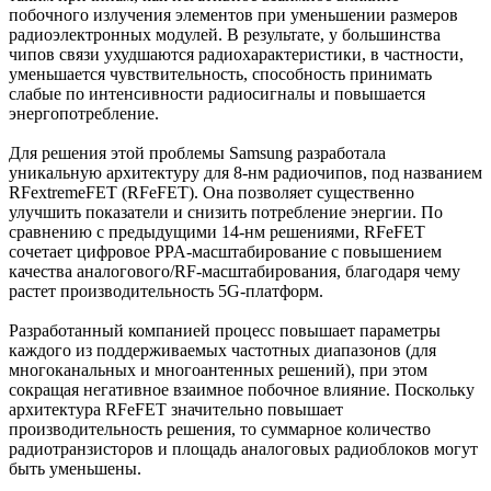
побочного излучения элементов при уменьшении размеров
радиоэлектронных модулей. В результате, у большинства
чипов связи ухудшаются радиохарактеристики, в частности,
уменьшается чувствительность, способность принимать
слабые по интенсивности радиосигналы и повышается
энергопотребление.
Для решения этой проблемы Samsung разработала
уникальную архитектуру для 8-нм радиочипов, под названием
RFextremeFET (RFeFET). Она позволяет существенно
улучшить показатели и снизить потребление энергии. По
сравнению с предыдущими 14-нм решениями, RFeFET
сочетает цифровое PPA-масштабирование с повышением
качества аналогового/RF-масштабирования, благодаря чему
растет производительность 5G-платформ.
Разработанный компанией процесс повышает параметры
каждого из поддерживаемых частотных диапазонов (для
многоканальных и многоантенных решений), при этом
сокращая негативное взаимное побочное влияние. Поскольку
архитектура RFeFET значительно повышает
производительность решения, то суммарное количество
радиотранзисторов и площадь аналоговых радиоблоков могут
быть уменьшены.