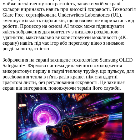
майже нескінченну контрастність, завдяки якій яскраві
кольори виринають навіть при високій яскравості. Технологія
Glare Free, сертифікована Underwriters Laboratories (UL),
зменшує кількість відблисків, що дозволяє не відриватись від
роботи. Процесор на основі АІ також може підвищувати
якість зображення для контенту з низькою роздільною
здатністю, максимально використовуючи можливості (4K-
екрану) навіть під час ігор або перегляду відео з низькою
роздільною здатністю.
Зображення на екрані захищене технологією Samsung OLED
Safeguard+. Фірмова система динамічного охолодження
використовує першу в галузі теплову трубку, що пульсує, для
розсіювання тепла в п'ять разів краще, ніж стандартні
графітові листи, без регулювання яскравості. Це захищає
екран від вигорання, подовжуючи термін його служби.