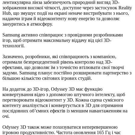
лентикулярна лінза забезпечують природний вигляд 3D-
зображення високої чіткості, доступне через застосунок Reality
Hub, що змушує події на екрані неначе вистрибувати з нього,
надаючи іграм й відеоконтенту нову енергію та дозволяє
зануритись в атмосферу.
Samsung активно співпрацює з провідними розробниками
ігор, щоб отримати максимальну віддачу від цієї 3D-
технології.
Зазначено, розробники, які співпрацюють з компанією,
отримали безпрецедентний рівень контролю над 3D-
ефектами, що дозволяє їм з точністю втілювати свої творчі
задуми. Samsung планує постійно розширювати партнерство з
більшою кількістю світових ігрових студій.
На додаток до 3D-ігор, Odyssey 3D має функцію
конвертування відео з допомогою штучного інтелекту, щоб
перетворювати відеоконтент у 3D. Кожна сцена сумісного
контенту аналізується і конвертується в 3D для отримання
послідовних об’ємних ефектів із меншим навантаженням на
очі.
Odyssey 3D також може похизуватися неперевершеною
ігровою продуктивністю. Частота оновлення 165 Гц і час