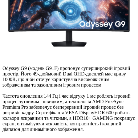
Odyssey G9 (модель G91F) пропонує суперширокий ігровий
простір. Його 49-дюймовий Dual QHD-дисплей має криву
1000R, що ніби оточує користувача високоякісним
зображенням та захопливим ігровим процесом.
Частота оновлення 144 Гц і час відгуку 1 мс роблять ігровий
процес чутливим і швидким, а технологія AMD FreeSync
Premium Pro забезпечує безперервний ігровий процес без
розривів кадру. Сертифікація VESA DisplayHDR 600 робить
кольори яскравими та чіткими, а HDR10+ GAMING покращує
екран, оптимізуючи яскравість, контрастність і колірний
діапазон для динамічного зображення.