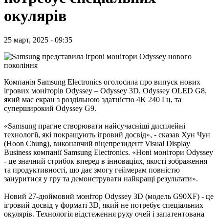
окулярів
25 март, 2025 - 09:35
Компанія Samsung Electronics оголосила про випуск нових
ігрових моніторів Odyssey – Odyssey 3D, Odyssey OLED G8,
який має екран з роздільною здатністю 4K 240 Гц, та
суперширокий Odyssey G9.
«Samsung прагне створювати найсучасніші дисплейні
технології, які покращують ігровий досвід», - сказав Хун Чун
(Hoon Chung), виконавчий віцепрезидент Visual Display
Business компанії Samsung Electronics. «Нові монітори Odyssey
- це значний стрибок вперед в інноваціях, якості зображення
та продуктивності, що дає змогу геймерам повністю
зануритися у гру та демонструвати найкращі результати».
Новий 27-дюймовий монітор Odyssey 3D (модель G90XF) - це
ігровий досвід у форматі 3D, який не потребує спеціальних
окулярів. Технологія відстеження руху очей і запатентована