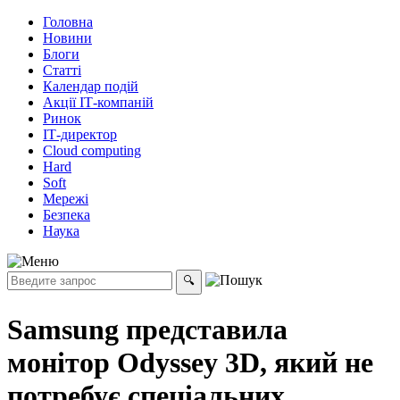
Головна
Новини
Блоги
Статті
Календар подій
Акції ІТ-компаній
Ринок
ІТ-директор
Cloud computing
Hard
Soft
Мережі
Безпека
Наука
Samsung представила
монітор Odyssey 3D, який не
потребує спеціальних