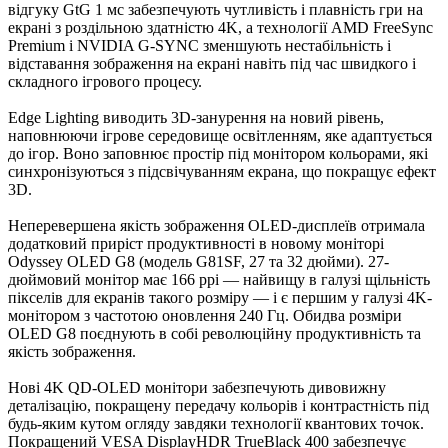
відгуку GtG 1 мс забезпечують чутливість і плавність гри на
екрані з роздільною здатністю 4K, а технології AMD FreeSync
Premium і NVIDIA G-SYNC зменшують нестабільність і
відставання зображення на екрані навіть під час швидкого і
складного ігрового процесу.
Edge Lighting виводить 3D-занурення на новий рівень,
наповнюючи ігрове середовище освітленням, яке адаптується
до ігор. Воно заповнює простір під монітором кольорами, які
синхронізуються з підсвічуванням екрана, що покращує ефект
3D.
Неперевершена якість зображення OLED-дисплеїв отримала
додатковий приріст продуктивності в новому моніторі
Odyssey OLED G8 (модель G81SF, 27 та 32 дюйми). 27-
дюймовий монітор має 166 ppi — найвищу в галузі щільність
пікселів для екранів такого розміру — і є першим у галузі 4K-
монітором з частотою оновлення 240 Гц. Обидва розміри
OLED G8 поєднують в собі революційну продуктивність та
якість зображення.
Нові 4K QD-OLED монітори забезпечують дивовижну
деталізацію, покращену передачу кольорів і контрастність під
будь-яким кутом огляду завдяки технології квантових точок.
Покращений VESA DisplayHDR TrueBlack 400 забезпечує