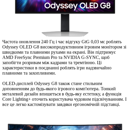
Частота оновлення 240 Гц і час відгуку GtG 0,03 мс роблять
Odyssey OLED G8 високопродуктивним ігровим монітором зі
швидкими та плавними рухами на екрані. Він підтримує
AMD FreeSync Premium Pro та NVIDIA G-SYNC, щоб
запобігти розривам між кадрами та тремтінню. Ці
характеристики в поєднанні роблять ігри надзвичайно
плавними та захопливими.
OLED-дисплей Odyssey G8 також стане стильним
доповненням до будь-якого ігрового комп'ютера. Тонкий
металевий дизайн впишеться в будь-яку естетику, а функція
Core Lighting+ оточить користувача чудовим підсвічуванням. І
все це легко кастомізувати завдяки ергономічній підставці.