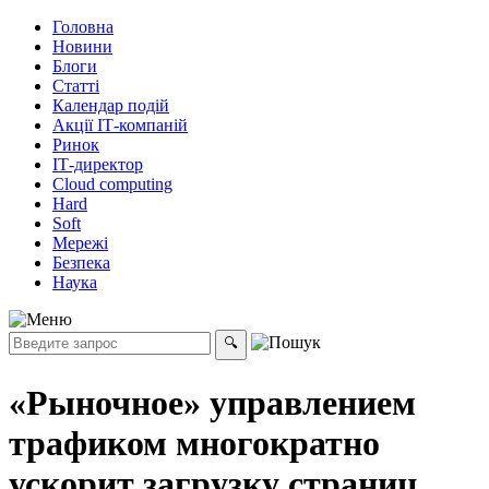
Головна
Новини
Блоги
Статті
Календар подій
Акції ІТ-компаній
Ринок
ІТ-директор
Cloud computing
Hard
Soft
Мережі
Безпека
Наука
«Рыночное» управлением
трафиком многократно
ускорит загрузку страниц