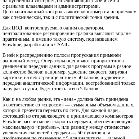
на публичный Интернет, объединяющий тысячи сетей
с разными владельцами и администраторами.
Централизованный контроль такого конгломерата неприемлем
как с технической, так и с политической точки зрения.
Для ЦОД, контролируемого одним оператором,
централизованное регулирование трафика выглядит вполне
практичным, и именно такую систему, под названием
Flowtune, разработали в CSAIL.
В ней к распределению полосы пропускания применён
рыночный метод. Операторы оценивают приоритетность
увеличения передачи данных для разных программ в разное
количество баллов: например, удвоение скорости загрузки
картинки на веб-странице «стоит» 50 баллов, а удвоение
передачи аналитической информации, востребованной только
пару раз в сутки, будет стоить всего 5 баллов.
Как и на любом рынке, эта «цена» должна быть приведена
в соответствие со «спросом» — суммарным объемом данных,
который требуется передать по сети. Для каждой пары,
состоящей из отправляющего и принимающего компьютеров,
Flowtune рассчитывает скорость передачи, обеспечивающую
максимальную «прибыль», или разницу между стоимостью
увеличения скоростей передачи — 50 пунктов для
изображения по сравнению с 5 для аналитики — и ценой