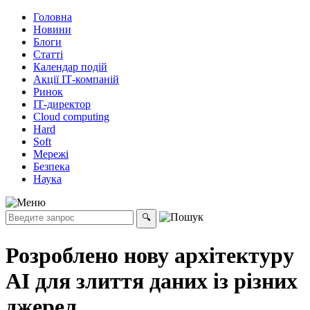
Головна
Новини
Блоги
Статті
Календар подій
Акції ІТ-компаній
Ринок
ІТ-директор
Cloud computing
Hard
Soft
Мережі
Безпека
Наука
Розроблено нову архітектуру
AI для злиття даних із різних
джерел