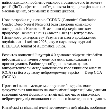
найскладніших проблем сучасного промислового інтернету
речей (IIoT) - ефективне об'єднання та інтерпретацію великих
масивів даних, отриманих із різних джерел.
Нова розробка під назвою CCDNN (Canonical Correlation
Guided Deep Neural Network) була створена командою
дослідників із Китаю та Німеччини під керівництвом
професора Чживеня Ченя (Zhiwen Chen) з Центрально-
Південного університету. Результати цього дослідження
опубліковані 1 квітня 2026 року в науковому журналі
IEEE/CAA Journal of Automatica Sinica.
Розвиток концепції Індустрії 4.0 дозволяє збирати гігабайти
інформації для точного моделювання, класифікації та
прогнозування. Раніше для об'єднання таких даних
використовували метод канонічного кореляційного аналізу
(CCA) та його сучасну нейромережеву версію — Deep CCA
(DCCA).
Проте всі наявні методи мали суттєвий недолік: вони
фокусувалися виключно на максимізації кореляції між даними
всередині самої формули оптимізації, що часто відволікало
нейромережу від виконання головного інженерного завдання.
Китайські та німецькі вчені перевернули цей підхід, зробивши