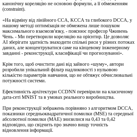
канонічну кореляцію не основою формули, а її обмеженням
(constraint).
«На відміну від лінійного CCA, KCCA та глибокого DCCA, у
нашому методі оптимізація не обмежена лише пошуком
максимального взаємозв'язку, - пояснює професор Чживень
Чень. - Ми перетворили кореляцію на орієнтир. Це дозволяє
AI зберігати здатність знаходити спільні риси у різних потоках
даних, але концентруватися саме на кінцевому інженерному
завданні - реконструкції, класифікації чи прогнозуванні».
Крім того, щоб очистити дані від зайвого «шуму», автори
розробили унікальний фільтр надликовості з нульовою
кількістю параметрів навчання, що не обтяжує обчислювальні
потужності системи.
Ефективність архітектури CCDNN перевірили на класичному
дата-сеті MNIST та в умовах реального виробництва.
При реконструкції зображень порівняно з алгоритмом DCCA,
показники середньоквадратичної помилки (MSE) та середньої
абсолютної помилки (MAE) знизилися на 0,43 та 0,42
відповідно, що свідчить про значно вищу точність
відновлення інформації.