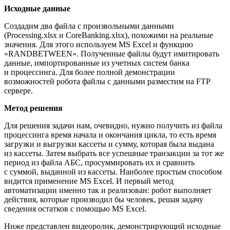
Исходные данные
Создадим два файла с произвольными данными
(Processing.xlsx и CoreBanking.xlsx), похожими на реальные
значения. Для этого используем MS Excel и функцию
«RANDBETWEEN». Полученные файлы будут имитировать
данные, импортированные из учетных систем банка
и процессинга. Для более полной демонстрации
возможностей робота файлы с данными разместим на FTP
сервере.
Метод решения
Для решения задачи нам, очевидно, нужно получить из файла
процессинга время начала и окончания цикла, то есть время
загрузки и выгрузки кассеты и сумму, которая была выдана
из кассеты. Затем выбрать все успешные транзакции за тот же
период из файла АБС, просуммировать их и сравнить
с суммой, выданной из кассеты. Наиболее простым способом
видится применение MS Excel. И первый метод
автоматизации именно так и реализован: робот выполняет
действия, которые производил бы человек, решая задачу
сведения остатков с помощью MS Excel.
Ниже представлен видеоролик, демонстрирующий исходные