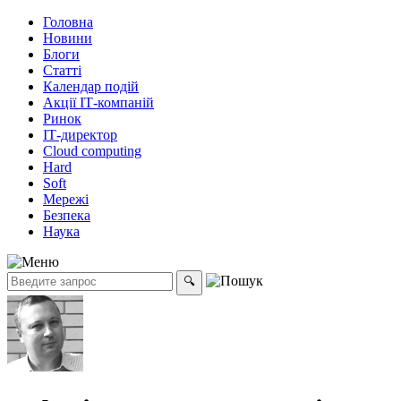
Головна
Новини
Блоги
Статті
Календар подій
Акції ІТ-компаній
Ринок
ІТ-директор
Cloud computing
Hard
Soft
Мережі
Безпека
Наука