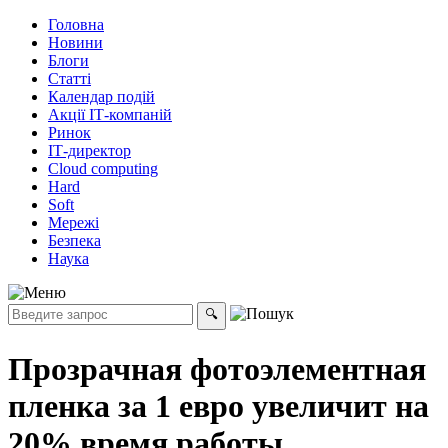
Головна
Новини
Блоги
Статті
Календар подій
Акції ІТ-компаній
Ринок
ІТ-директор
Cloud computing
Hard
Soft
Мережі
Безпека
Наука
Прозрачная фотоэлементная
пленка за 1 евро увеличит на
20% время работы