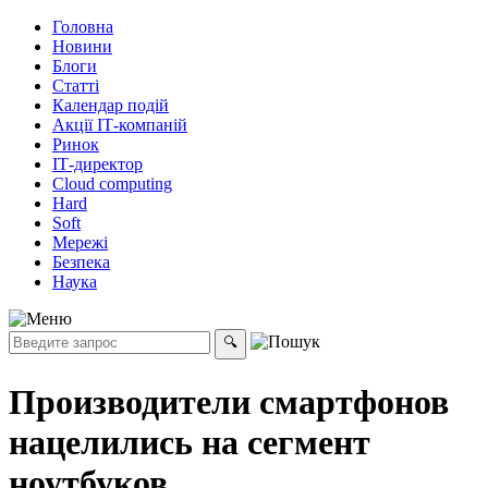
Головна
Новини
Блоги
Статті
Календар подій
Акції ІТ-компаній
Ринок
ІТ-директор
Cloud computing
Hard
Soft
Мережі
Безпека
Наука
Производители смартфонов
нацелились на сегмент
ноутбуков