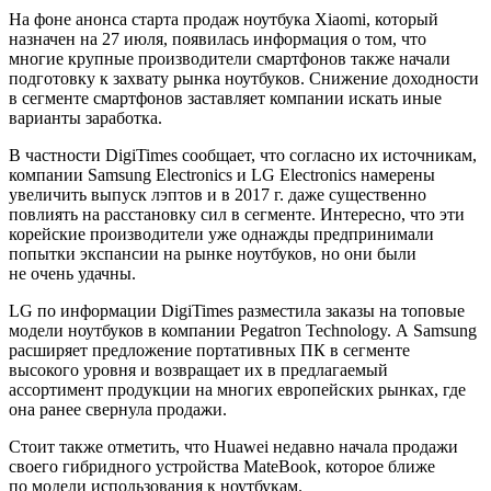
На фоне анонса старта продаж ноутбука Xiaomi, который
назначен на 27 июля, появилась информация о том, что
многие крупные производители смартфонов также начали
подготовку к захвату рынка ноутбуков. Снижение доходности
в сегменте смартфонов заставляет компании искать иные
варианты заработка.
В частности DigiTimes сообщает, что согласно их источникам,
компании Samsung Electronics и LG Electronics намерены
увеличить выпуск лэптов и в 2017 г. даже существенно
повлиять на расстановку сил в сегменте. Интересно, что эти
корейские производители уже однажды предпринимали
попытки экспансии на рынке ноутбуков, но они были
не очень удачны.
LG по информации DigiTimes разместила заказы на топовые
модели ноутбуков в компании Pegatron Technology. А Samsung
расширяет предложение портативных ПК в сегменте
высокого уровня и возвращает их в предлагаемый
ассортимент продукции на многих европейских рынках, где
она ранее свернула продажи.
Стоит также отметить, что Huawei недавно начала продажи
своего гибридного устройства MateBook, которое ближе
по модели использования к ноутбукам.