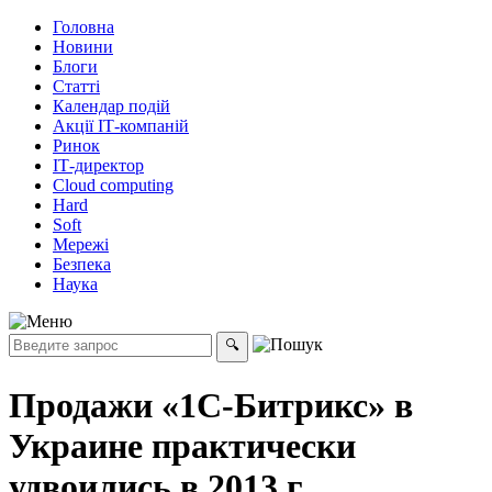
Головна
Новини
Блоги
Статті
Календар подій
Акції ІТ-компаній
Ринок
ІТ-директор
Cloud computing
Hard
Soft
Мережі
Безпека
Наука
Продажи «1С-Битрикс» в
Украине практически
удвоились в 2013 г.